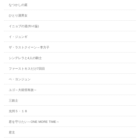
なつかしの庭
ひとり酒男女
イニョプの道(하녀들)
イ・ジュンギ
ザ・ラストクイーン～李方子
シンデレラと4人の騎士
ファーストキスだけ7回目
ペ・ヨンジュン
ユゴ～大統領有故～
三銃士
光州５・１８
君を守りたい～ONE MORE TIME～
君主