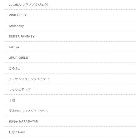
Lugz&Jera(ラグズ＆ジェラ)
PINK CRES.
Smileberry
SUPER FANTASY
Takuya
UPUP GIRLS
ごるさが
チャオベッラチンクエッティ
マッシュアップ
千歳
安来のおじ（ノグチアツシ）
橘莉子＆ARASAYAN
虹彩☆RaveL