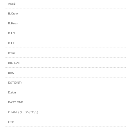
AxisB
B.Crown
B.Heart
B.I.G
B.I.T
B:skit
BIG EAR
BoK
D&T(DNT)
D.tion
EAST ONE
G.IAM（ジーアイエム）
G2B