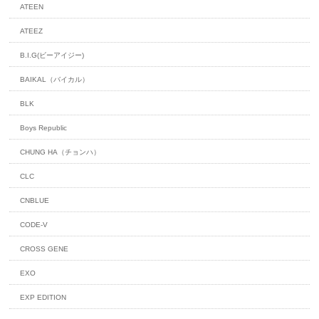
ATEEN
ATEEZ
B.I.G(ビーアイジー)
BAIKAL（バイカル）
BLK
Boys Republic
CHUNG HA（チョンハ）
CLC
CNBLUE
CODE-V
CROSS GENE
EXO
EXP EDITION