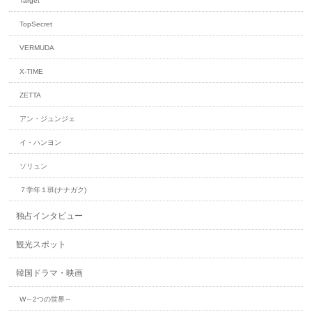
Target
TopSecret
VERMUDA
X-TIME
ZETTA
アン・ジュンジェ
イ・ハンヨン
ソリュン
７学年１班(ナナガク)
独占インタビュー
観光スポット
韓国ドラマ・映画
W～2つの世界～