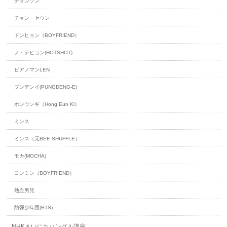
チョンソン
チョン・セウン
ドンヒョン（BOYFRIEND）
ノ・テヒョン(HOTSHOT)
ピアノマンLEN
プンデンイ(PUNGDENG-E)
ホンウンギ（Hong Eun Ki）
ミンス
ミンス（元BEE SHUFFLE）
モカ(MOCHA)
ヨンミン（BOYFRIEND）
熱血男児
防弾少年団(BTS)
NHKまいにちハングル講座