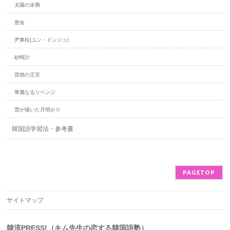
太陽の末裔
密会
尹東柱(ユン・ドンジュ)
砂時計
背徳の王宮
華麗なるリベンジ
雲が描いた月明かり
韓国語学習法・参考書
PAGETOP
サイトマップ
韓流PRESS!（キム先生の恋する韓国語塾）