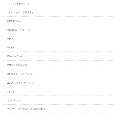
xD（クロスディー）
まぐどるず（近畿大学）
UP10TION
VICTON（ビクトン）
VIXX
VOID
Wanna One
WJSN（宇宙少女）
XENO-T（ジェノティー）
ZE:A（ゼア）ハ・ミヌ
ZEUS
インジュン
ウシク（CODE-V出身WOOSIK）