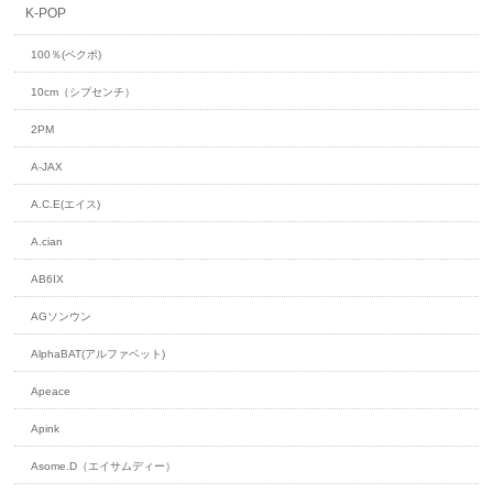
K-POP
100％(ペクポ)
10cm（シプセンチ）
2PM
A-JAX
A.C.E(エイス)
A.cian
AB6IX
AGソンウン
AlphaBAT(アルファベット)
Apeace
Apink
Asome.D（エイサムディー）