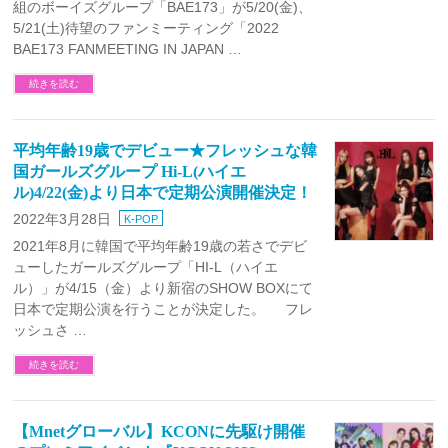
組のボーイズグループ「BAE173」が5/20(金)、
5/21(土)待望のファンミーティング「2022
BAE173 FANMEETING IN JAPAN …
続きを読む
平均年齢19歳でデビュー★フレッシュな韓
国ガールズグループ Hi-L(ハイエ
ル)4/22(金)より日本で定期公演開催決定！
2022年3月28日
K-POP
2021年8月に韓国で平均年齢19歳の若さでデビ
ューしたガールズグループ「HI-L（ハイエ
ル）」が4/15（金）より新宿のSHOW BOXにて
日本で定期公演を行うことが決定した。 フレ
ッシュさ …
続きを読む
【Mnetグローバル】KCONに先駆け開催