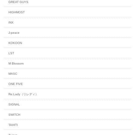
GREAT GUYS
HIGHMOST
INX
J-peace
KOKOON
LST
M Blossom
MASC
ONE FIVE
Re:Lady（リレディ）
SIGNAL
SWITCH
TAHITI