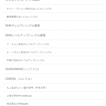
チャン・ウニョン先生のまいにちハングル
兼若教授のまいにちハングル
NHKテレビでハングル講座
NHKレベルアップハングル講座
イ・テムン先生のレベルアップハングル
オ・ヘギョン先生のレベルアップハングル
中島仁先生のレベルアップハングル
SUNGHWAN(ソンファン)
UNIDOL（ユニドル）
ちょあぽちゃっ/좋아뽀짝（中央大学）
上智大学SPH mellmuse
埼玉県立大学MayBe