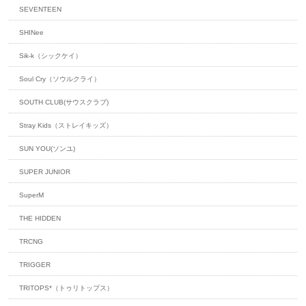
SEVENTEEN
SHINee
Sik-k（シックケイ）
Soul Cry（ソウルクライ）
SOUTH CLUB(サウスクラブ)
Stray Kids（ストレイキッズ）
SUN YOU(ソンユ)
SUPER JUNIOR
SuperM
THE HIDDEN
TRCNG
TRIGGER
TRITOPS*（トゥリトップス）