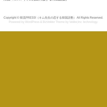
Copyright ©
韓流PRESS!（キム先生の恋する韓国語塾）
All Rights Reserved.
Powered by
WordPress
&
BizVektor Theme
by Vektor,Inc. technology.