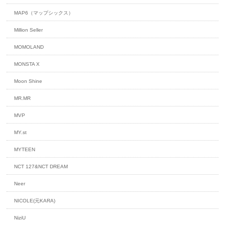
MAP6（マップシックス）
Million Seller
MOMOLAND
MONSTA X
Moon Shine
MR.MR
MVP
MY.st
MYTEEN
NCT 127&NCT DREAM
Neer
NICOLE(元KARA)
NiziU