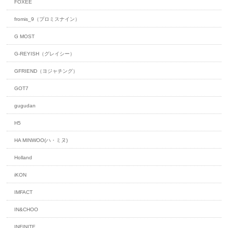
FOXEE
fromis_9（プロミスナイン）
G MOST
G-REYISH（グレイシー）
GFRIEND（ヨジャチング）
GOT7
gugudan
H5
HA MINWOO(ハ・ミヌ)
Holland
iKON
IMFACT
IN&CHOO
INFINITE