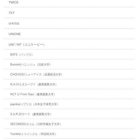
TWICE
TXT
U-KISS
UNIONE
UNI♡KP（ユニケーピー）
BATS（バッツス）
Bunnish/バニッシュ（法政大学）
CHOUICE/シューアイス（流通経済大学）
N.A.V/エヌエーブイ（慶應義塾大学）
NCT U From Navi（慶應義塾大学）
paprika/パプリカ（日本女子体育大学）
S.A.R.D/サード（慶應義塾大学）
SECOMOO/セコム（川村学園女子大学）
Twinkle/トゥインクル（早稲田大学）