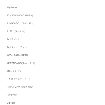
J1(4Men)
JG (JOONHO&GYUMIN)
JUNGGIGO（ジョンギゴ）
JUST（ジャスト）
JYJジュンス
JYJパク・ユチョン
KCON 2018 JAPAN
KIM TAEWOO(キム・テウ)
KNK(クナクン)
L.A.U（エルエーユー）
LIKE A MOVIE(영화처럼)
LUCENTE
M.FECT