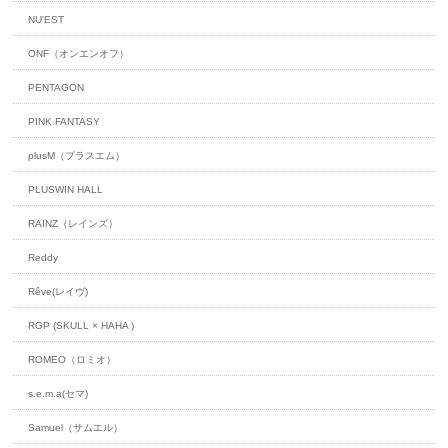
NU'EST
ONF（オンエンオフ）
PENTAGON
PINK FANTASY
plusM（プラスエム）
PLUSWIN HALL
RAINZ（レインズ）
Reddy
Rêve(レイヴ)
RGP (SKULL × HAHA )
ROMEO（ロミオ）
s.e.m.a(セマ)
Samuel（サムエル）