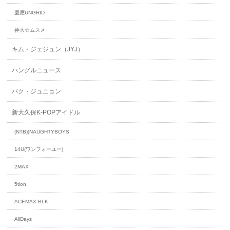
慶應UNGRID
神大☆ムスメ
キム・ジェジュン（JYJ）
ハングルニュース
パク・ジュニョン
新大久保K-POPアイドル
(NTB))NAUGHTYBOYS
14U(ワンフォーユー)
2MAX
5tion
ACEMAX-BLK
AllDayz