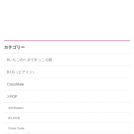
カテゴリー
#いちごのヘタですっころ部
B.I.G（ビアイジ）
ClassMate
J-POP
Am!Station
B'LAIVE
Cross Code