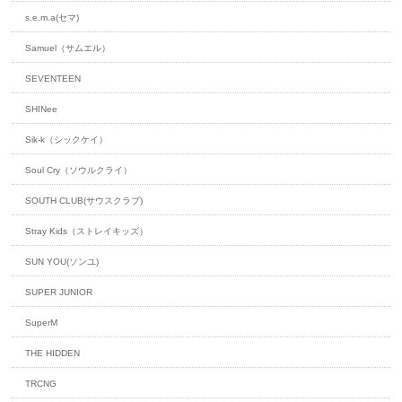
s.e.m.a(セマ)
Samuel（サムエル）
SEVENTEEN
SHINee
Sik-k（シックケイ）
Soul Cry（ソウルクライ）
SOUTH CLUB(サウスクラブ)
Stray Kids（ストレイキッズ）
SUN YOU(ソンユ)
SUPER JUNIOR
SuperM
THE HIDDEN
TRCNG