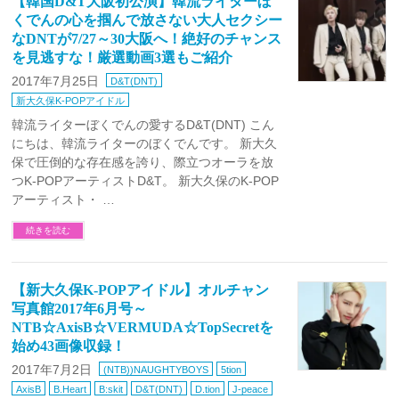
【韓国D&T大阪初公演】韓流ライターぼ
くでんの心を掴んで放さない大人セクシー
なDNTが7/27～30大阪へ！絶好のチャンス
を見逃すな！厳選動画3選もご紹介
2017年7月25日
D&T(DNT)
新大久保K-POPアイドル
韓流ライターぼくでんの愛するD&T(DNT) こん
にちは、韓流ライターのぼくでんです。 新大久
保で圧倒的な存在感を誇り、際立つオーラを放
つK-POPアーティストD&T。 新大久保のK-POP
アーティスト・ …
続きを読む
【新大久保K-POPアイドル】オルチャン
写真館2017年6月号～
NTB☆AxisB☆VERMUDA☆TopSecretを
始め43画像収録！
2017年7月2日
(NTB))NAUGHTYBOYS
5tion
AxisB
B.Heart
B:skit
D&T(DNT)
D.tion
J-peace