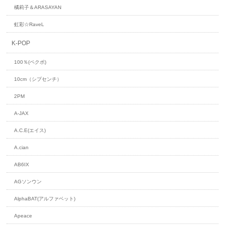
橘莉子＆ARASAYAN
虹彩☆RaveL
K-POP
100％(ペクポ)
10cm（シプセンチ）
2PM
A-JAX
A.C.E(エイス)
A.cian
AB6IX
AGソンウン
AlphaBAT(アルファベット)
Apeace