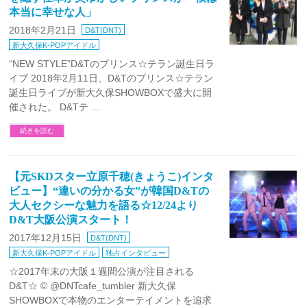
本当に幸せな人」
2018年2月21日
D&T(DNT)
新大久保K-POPアイドル
“NEW STYLE”D&Tのプリンス☆テラン誕生日ラ
イブ 2018年2月11日、D&Tのプリンス☆テラン
誕生日ライブが新大久保SHOWBOXで盛大に開
催された。 D&Tテ …
続きを読む
【元SKDスター立原千穂(きょうこ)インタ
ビュー】“違いの分かる女”が韓国D&Tの
大人セクシーな魅力を語る☆12/24より
D&T大阪公演スタート！
2017年12月15日
D&T(DNT)
新大久保K-POPアイドル
独占インタビュー
☆2017年末の大阪１週間公演が注目される
D&T☆ ©️ @DNTcafe_tumbler 新大久保
SHOWBOXで本物のエンターテイメントを追求