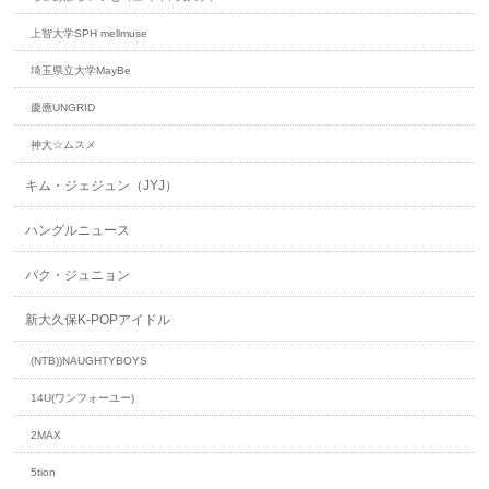
上智大学SPH mellmuse
埼玉県立大学MayBe
慶應UNGRID
神大☆ムスメ
キム・ジェジュン（JYJ）
ハングルニュース
パク・ジュニョン
新大久保K-POPアイドル
(NTB))NAUGHTYBOYS
14U(ワンフォーユー)
2MAX
5tion