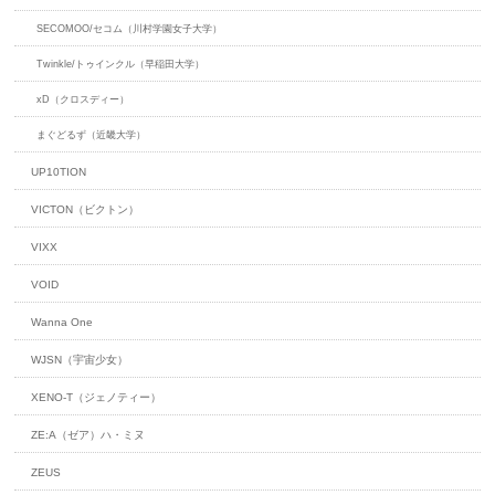
SECOMOO/セコム（川村学園女子大学）
Twinkle/トゥインクル（早稲田大学）
xD（クロスディー）
まぐどるず（近畿大学）
UP10TION
VICTON（ビクトン）
VIXX
VOID
Wanna One
WJSN（宇宙少女）
XENO-T（ジェノティー）
ZE:A（ゼア）ハ・ミヌ
ZEUS