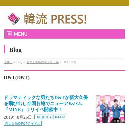
MENU
Blog
HOME
»
Blog »
新大久保K-POPアイドル
»
D&T(DNT)
D&T(DNT)
ドラマティックな男たちD&Tが新大久保
を飛び出し全国各地でニューアルバム
『MINE』リリイベ開催中！
2019年8月26日
D&T(DNT)
K-POP
新大久保K-POPアイドル