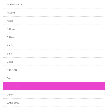
ACEMAX-BLK
AllDayz
AxisB
B.Crown
B.Heart
B.I.G
B.I.T
B:skit
BIG EAR
BoK
D&T(DNT)
D.tion
EAST ONE