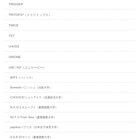
TRIGGER
TRITOPS*（トゥリトップス）
TWICE
TXT
U-KISS
UNIONE
UNI♡KP（ユニケーピー）
BATS（バッツス）
Bunnish/バニッシュ（法政大学）
CHOUICE/シューアイス（流通経済大学）
N.A.V/エヌエーブイ（慶應義塾大学）
NCT U From Navi（慶應義塾大学）
paprika/パプリカ（日本女子体育大学）
S.A.R.D/サード（慶應義塾大学）