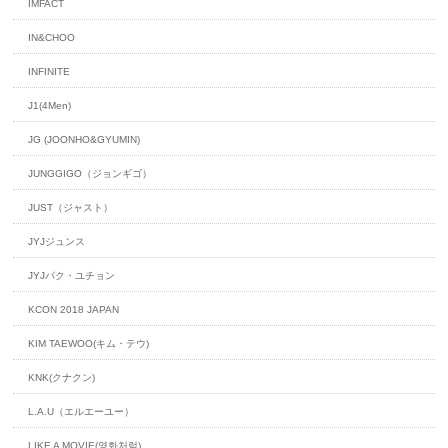
IMFACT
IN&CHOO
INFINITE
J1(4Men)
JG (JOONHO&GYUMIN)
JUNGGIGO（ジョンギゴ）
JUST（ジャスト）
JYJジュンス
JYJパク・ユチョン
KCON 2018 JAPAN
KIM TAEWOO(キム・テウ)
KNK(クナクン)
L.A.U（エルエーユー）
LIKE A MOVIE(영화처럼)