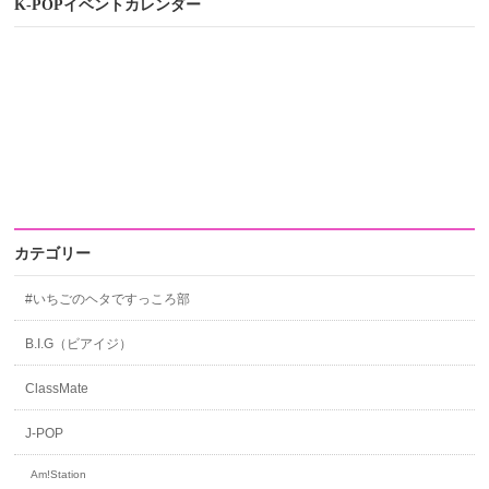
K-POPイベントカレンダー
カテゴリー
#いちごのヘタですっころ部
B.I.G（ビアイジ）
ClassMate
J-POP
Am!Station