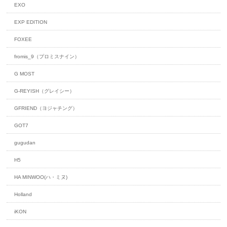
EXO
EXP EDITION
FOXEE
fromis_9（プロミスナイン）
G MOST
G-REYISH（グレイシー）
GFRIEND（ヨジャチング）
GOT7
gugudan
H5
HA MINWOO(ハ・ミヌ)
Holland
iKON