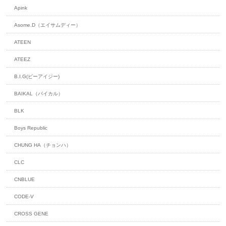
Apink
Asome.D（エイサムディー）
ATEEN
ATEEZ
B.I.G(ビーアイジー)
BAIKAL（バイカル）
BLK
Boys Republic
CHUNG HA（チョンハ）
CLC
CNBLUE
CODE-V
CROSS GENE