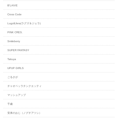
B'LAIVE
Cross Code
Lugz&Jera(ラグズ＆ジェラ)
PINK CRES.
Smileberry
SUPER FANTASY
Takuya
UPUP GIRLS
ごるさが
チャオベッラチンクエッティ
マッシュアップ
千歳
安来のおじ（ノグチアツシ）