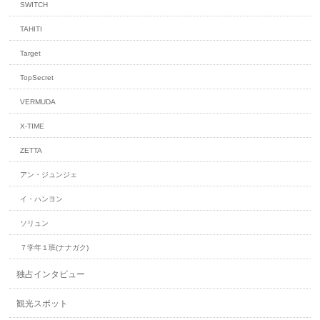
SWITCH
TAHITI
Target
TopSecret
VERMUDA
X-TIME
ZETTA
アン・ジュンジェ
イ・ハンヨン
ソリュン
７学年１班(ナナガク)
独占インタビュー
観光スポット