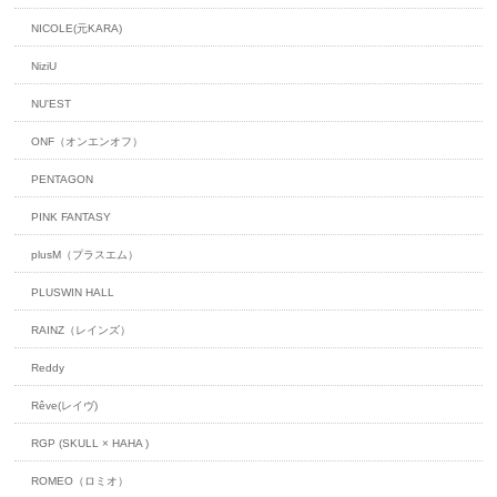
NICOLE(元KARA)
NiziU
NU'EST
ONF（オンエンオフ）
PENTAGON
PINK FANTASY
plusM（プラスエム）
PLUSWIN HALL
RAINZ（レインズ）
Reddy
Rêve(レイヴ)
RGP (SKULL × HAHA )
ROMEO（ロミオ）