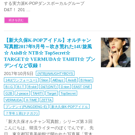
する実力派K-POPダンスボーカルグループ
D&T！ 201 …
続きを読む
【新大久保K-POPアイドル】オルチャン
写真館2017年9月号～吹き荒れた14U旋風
☆ AxisB☆ NTB☆ TopSecret☆
TARGET☆ VERMUDA☆ TAHITI☆ プン
デンイなど収録！
2017年10月5日
(NTB))NAUGHTYBOYS
14U(ワンフォーユー)
5tion
AllDayz
AxisB
B.Heart
B.I.G
B.I.T
B:skit
D&T(DNT)
D.tion
EAST ONE
G2B
J-peace
TAHITI
Target
TopSecret
VERMUDA
X-TIME
ZETTA
プンデンイ(PUNGDENG-E)
新大久保K-POPアイドル
７学年１班(ナナガク)
「新大久保オルチャン写真館」シリーズ第３回
こんにちは、韓流ライターのぼくでんです。 先
日、東京都写真美術館で開かれた写真展「荒木