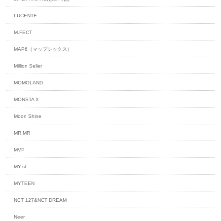
LUCENTE
M.FECT
MAP6（マップシックス）
Million Seller
MOMOLAND
MONSTA X
Moon Shine
MR.MR
MVP
MY.st
MYTEEN
NCT 127&NCT DREAM
Neer