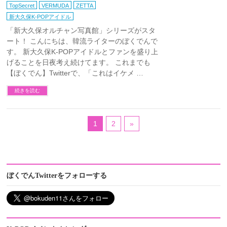
TopSecret
VERMUDA
ZETTA
新大久保K-POPアイドル
「新大久保オルチャン写真館」シリーズがスタ
ート！ こんにちは、韓流ライターのぼくでんで
す。 新大久保K-POPアイドルとファンを盛り上
げることを日夜考え続けてます。 これまでも
【ぼくでん】Twitterで、「これはイケメ …
続きを読む
1
2
»
ぼくでんTwitterをフォローする