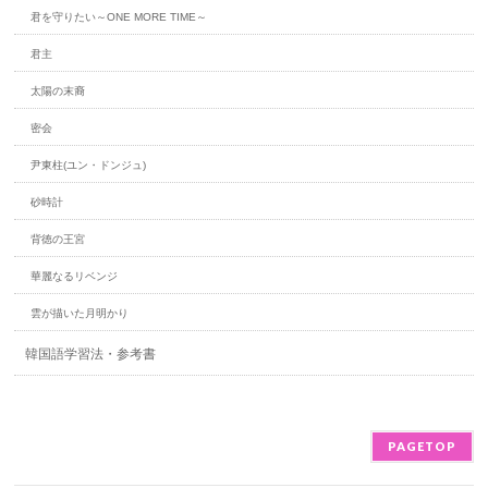
君を守りたい～ONE MORE TIME～
君主
太陽の末裔
密会
尹東柱(ユン・ドンジュ)
砂時計
背徳の王宮
華麗なるリベンジ
雲が描いた月明かり
韓国語学習法・参考書
PAGETOP