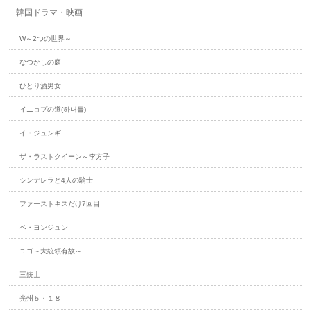
韓国ドラマ・映画
W～2つの世界～
なつかしの庭
ひとり酒男女
イニョプの道(하녀들)
イ・ジュンギ
ザ・ラストクイーン～李方子
シンデレラと4人の騎士
ファーストキスだけ7回目
ペ・ヨンジュン
ユゴ～大統領有故～
三銃士
光州５・１８