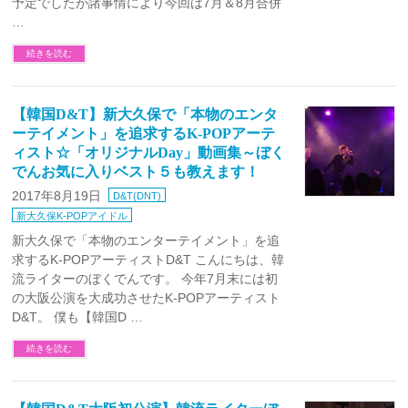
予定でしたが諸事情により今回は7月＆8月合併
…
続きを読む
【韓国D&T】新大久保で「本物のエンタ
ーテイメント」を追求するK-POPアーテ
ィスト☆「オリジナルDay」動画集～ぼく
でんお気に入りベスト５も教えます！
2017年8月19日
D&T(DNT)
新大久保K-POPアイドル
新大久保で「本物のエンターテイメント」を追
求するK-POPアーティストD&T こんにちは、韓
流ライターのぼくでんです。 今年7月末には初
の大阪公演を大成功させたK-POPアーティスト
D&T。 僕も【韓国D …
続きを読む