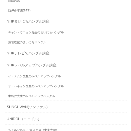
熱血男児
防弾少年団(BTS)
NHKまいにちハングル講座
チャン・ウニョン先生のまいにちハングル
兼若教授のまいにちハングル
NHKテレビでハングル講座
NHKレベルアップハングル講座
イ・テムン先生のレベルアップハングル
オ・ヘギョン先生のレベルアップハングル
中島仁先生のレベルアップハングル
SUNGHWAN(ソンファン)
UNIDOL（ユニドル）
ちょあぽちゃっ/좋아뽀짝（中央大学）