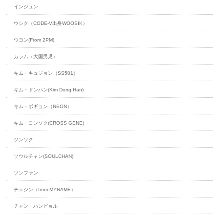
インジュン
ウシク（CODE-V出身WOOSIK）
ウヨン(From 2PM)
カラム（大国男児）
キム・キュジョン（SS501）
キム・ドンハン(Kim Dong Han)
キム・ボギョン（NEON）
キム・ヨンソク(CROSS GENE)
ジンソク
ソウルチャン(SOULCHAN)
ソンファン
チェジン（from MYNAME）
チャン・ハンビョル