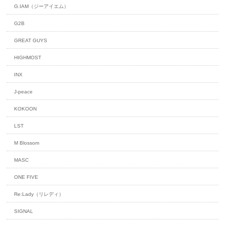
G.IAM（ジーアイエム）
G2B
GREAT GUYS
HIGHMOST
INX
J-peace
KOKOON
LST
M Blossom
MASC
ONE FIVE
Re:Lady（リレディ）
SIGNAL