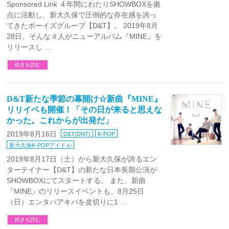
Sponsored Link ４年間にわたりSHOWBOXを拠
点に活動し、新大久保で圧倒的な存在感を誇っ
てきたボーイズグループ【D&T】。 2019年8月
28日、そんな４人がニューアルバム『MINE』を
リリースし …
続きを読む
D&T新たな季節の幕開け☆新曲『MINE』
リリイベも開催！「その日が来ると思えな
かった。これからが出発だ」
2019年8月16日
D&T(DNT)
K-POP
新大久保K-POPアイドル
2019年8月17日（土）から新大久保が誇るエン
ターテイナー【D&T】の新たな日本長期公演が
SHOWBOXにてスタートする。 また、新曲
『MINE』のリリースイベントも、8月25日
（日）エンタバアキバを皮切りに1 …
続きを読む