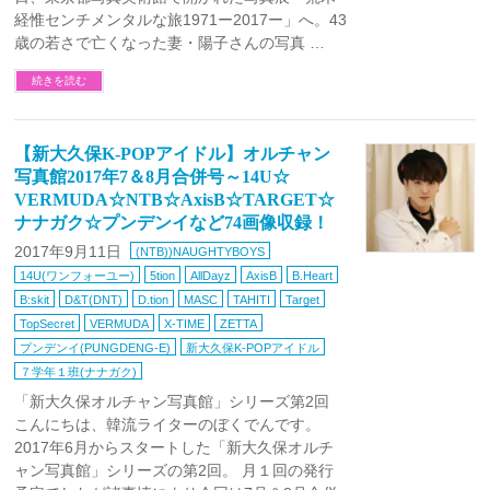
経惟センチメンタルな旅1971ー2017ー」へ。43
歳の若さで亡くなった妻・陽子さんの写真 …
続きを読む
【新大久保K-POPアイドル】オルチャン
写真館2017年7＆8月合併号～14U☆
VERMUDA☆NTB☆AxisB☆TARGET☆
ナナガク☆プンデンイなど74画像収録！
2017年9月11日
(NTB))NAUGHTYBOYS
14U(ワンフォーユー)
5tion
AllDayz
AxisB
B.Heart
B:skit
D&T(DNT)
D.tion
MASC
TAHITI
Target
TopSecret
VERMUDA
X-TIME
ZETTA
プンデンイ(PUNGDENG-E)
新大久保K-POPアイドル
７学年１班(ナナガク)
「新大久保オルチャン写真館」シリーズ第2回
こんにちは、韓流ライターのぼくでんです。
2017年6月からスタートした「新大久保オルチ
ャン写真館」シリーズの第2回。 月１回の発行