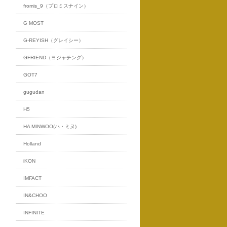
fromis_9（プロミスナイン）
G MOST
G-REYISH（グレイシー）
GFRIEND（ヨジャチング）
GOT7
gugudan
H5
HA MINWOO(ハ・ミヌ)
Holland
iKON
IMFACT
IN&CHOO
INFINITE