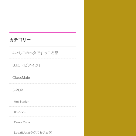
カテゴリー
#いちごのヘタですっころ部
B.I.G（ビアイジ）
ClassMate
J-POP
Am!Station
B'LAIVE
Cross Code
Lugz&Jera(ラグズ＆ジェラ)