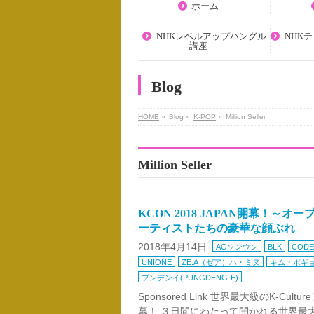
ホーム
NHKレベルアップハングル
NHK
講座
Blog
HOME
»
Blog »
K-POP
»
Million Seller
Million Seller
KCON 2018 JAPAN開幕！～
ーティストたちの豪華な顔ぶれ
2018年4月14日
AGソンウン
BLK
CODE
UNIONE
ZE:A（ゼア）ハ・ミヌ
キム・ボギョ
プンデンイ(PUNGDENG-E)
Sponsored Link 世界最大級のK-Cult
幕！ ３日間にわたって開かれる世界最大級の