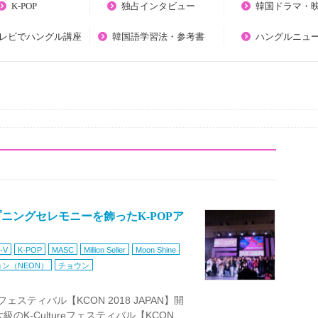
K-POP
独占インタビュー
韓国ドラマ・
テレビでハングル講座
韓国語学習法・参考書
ハングルニュ
オープニングセレモニーを飾ったK-POPア
-V
K-POP
MASC
Million Seller
Moon Shine
ン（NEON）
チョウン
ureフェスティバル【KCON 2018 JAPAN】開
K-Cultureフェスティバル【KCON