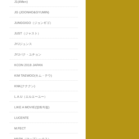
J1(4Men)
JG (JOONHO&GYUMIN)
JUNGGIGO（ジョンギゴ）
JUST（ジャスト）
JYJジュンス
JYJパク・ユチョン
KCON 2018 JAPAN
KIM TAEWOO(キム・テウ)
KNK(クナクン)
L.A.U（エルエーユー）
LIKE A MOVIE(영화처럼)
LUCENTE
M.FECT
MAP6（マップシックス）