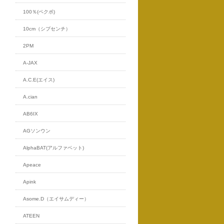
100％(ペクポ)
10cm（シプセンチ）
2PM
A-JAX
A.C.E(エイス)
A.cian
AB6IX
AGソンウン
AlphaBAT(アルファベット)
Apeace
Apink
Asome.D（エイサムディー）
ATEEN