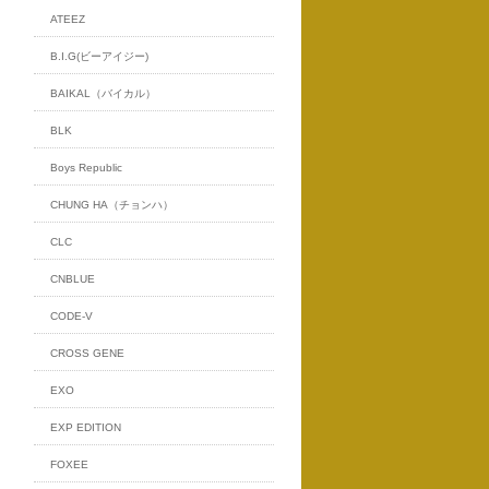
ATEEZ
B.I.G(ビーアイジー)
BAIKAL（バイカル）
BLK
Boys Republic
CHUNG HA（チョンハ）
CLC
CNBLUE
CODE-V
CROSS GENE
EXO
EXP EDITION
FOXEE