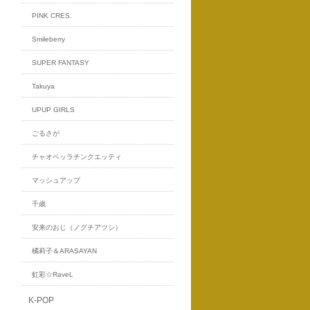
PINK CRES.
Smileberry
SUPER FANTASY
Takuya
UPUP GIRLS
ごるさが
チャオベッラチンクエッティ
マッシュアップ
千歳
安来のおじ（ノグチアツシ）
橘莉子＆ARASAYAN
虹彩☆RaveL
K-POP