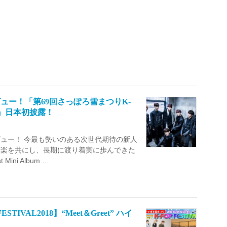
ビュー！「第69回さっぽろ雪まつりK-
ake』日本初披露！
ビュー！ 今最も勢いのある次世代期待の新人
と苦楽を共にし、長期に渡り着実に歩んできた
ni Album …
IVAL2018】“Meet＆Greet” ハイ