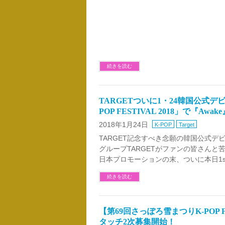
続きを読む
TARGETついに1・24韓国公式デ
POP FESTIVAL 2018」で『Aw
2018年1月24日
K-POP
Target
TARGET記念すべき念願の韓国公式デ
グループTARGETがファンの皆さん
日本プロモーションの末、ついに本日1st Mi
続きを読む
【第69回さっぽろ雪まつりK-POP FEST
タッチ2次募集開始！