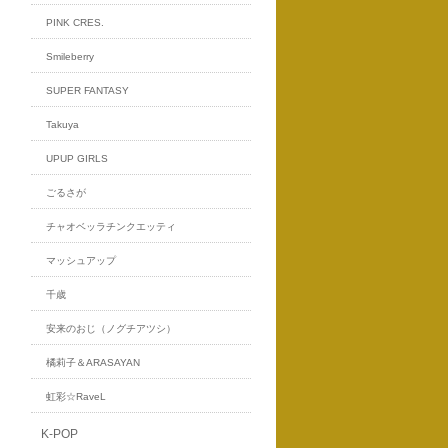
PINK CRES.
Smileberry
SUPER FANTASY
Takuya
UPUP GIRLS
ごるさが
チャオベッラチンクエッティ
マッシュアップ
千歳
安来のおじ（ノグチアツシ）
橘莉子＆ARASAYAN
虹彩☆RaveL
K-POP