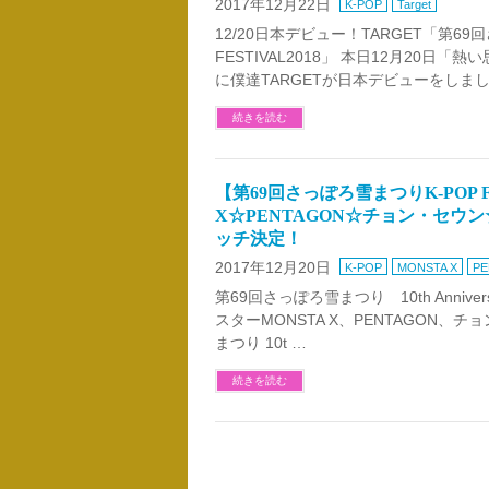
2017年12月22日
K-POP
Target
12/20日本デビュー！TARGET「第69回さ
FESTIVAL2018」 本日12月20日
に僕達TARGETが日本デビューをしまし
続きを読む
【第69回さっぽろ雪まつりK-POP F
X☆PENTAGON☆チョン・セウン☆T
ッチ決定！
2017年12月20日
K-POP
MONSTA X
P
第69回さっぽろ雪まつり 10th Anniversa
スターMONSTA X、PENTAGON、チ
まつり 10t …
続きを読む