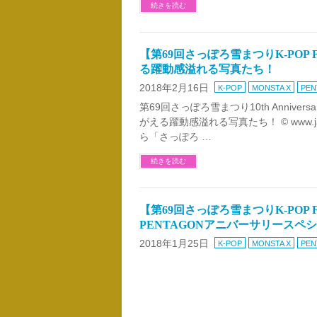
続きを読む
【第69回さっぽろ雪まつりK-POP 
る躍動感溢れる写真たち！
2018年2月16日
K-POP
MONSTA X
PEN
第69回さっぽろ雪まつり10th Anniversa
がえる躍動感溢れる写真たち！ © www.ja
ら「さっぽろ …
続きを読む
【第69回さっぽろ雪まつりK-POP 
PENTAGONアニバーサリースペ
2018年1月25日
K-POP
MONSTA X
PEN