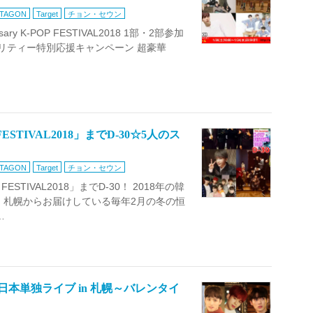
TAGON
Target
チョン・セウン
ry K-POP FESTIVAL2018 1部・2部参加
FSCチャリティー特別応援キャンペーン 超豪華
STIVAL2018」までD-30☆5人のス
TAGON
Target
チョン・セウン
FESTIVAL2018」までD-30！ 2018年の韓
、札幌からお届けしている毎年2月の冬の恒
…
t日本単独ライブ in 札幌～バレンタイ