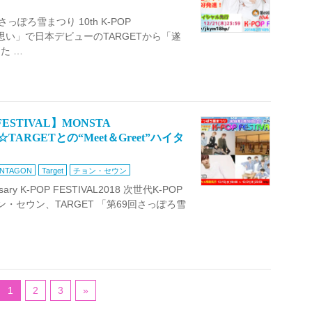
っぽろ雪まつり 10th K-POP
「熱い思い」で日本デビューのTARGETから「遂
た …
ESTIVAL】MONSTA
ARGETとの“Meet＆Greet”ハイタ
ENTAGON
Target
チョン・セウン
ry K-POP FESTIVAL2018 次世代K-POP
ョン・セウン、TARGET 「第69回さっぽろ雪
1
2
3
»