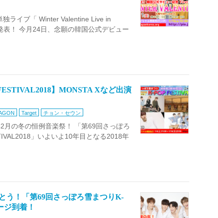
 Winter Valentine Live in
弾発表！ 今月24日、念願の韓国公式デビュー
STIVAL2018】MONSTA Xなど出演
AGON
Target
チョン・セウン
2月の冬の恒例音楽祭！ 「第69回さっぽろ
 FESTIVAL2018」いよいよ10年目となる2018年
めでとう！「第69回さっぽろ雪まつりK-
ッセージ到着！