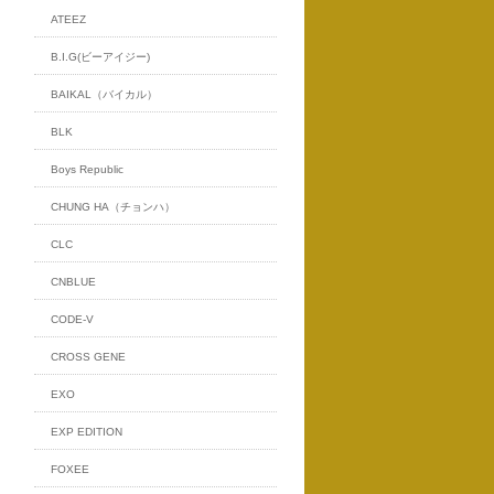
ATEEZ
B.I.G(ビーアイジー)
BAIKAL（バイカル）
BLK
Boys Republic
CHUNG HA（チョンハ）
CLC
CNBLUE
CODE-V
CROSS GENE
EXO
EXP EDITION
FOXEE