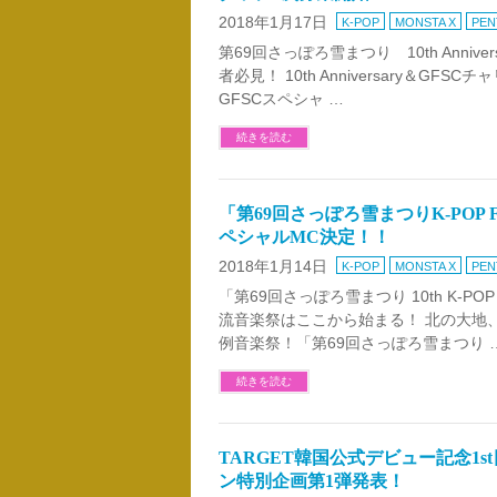
2018年1月17日
K-POP
MONSTA X
PEN
第69回さっぽろ雪まつり 10th Anniversa
者必見！ 10th Anniversary＆G
GFSCスペシャ …
続きを読む
「第69回さっぽろ雪まつりK-POP FE
ペシャルMC決定！！
2018年1月14日
K-POP
MONSTA X
PEN
「第69回さっぽろ雪まつり 10th K-POP 
流音楽祭はここから始まる！ 北の大地
例音楽祭！「第69回さっぽろ雪まつり 
続きを読む
TARGET韓国公式デビュー記念1s
ン特別企画第1弾発表！