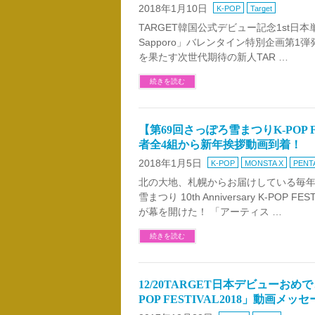
2018年1月10日
K-POP
Target
TARGET韓国公式デビュー記念1st日本単独ライブ「
Sapporo」バレンタイン特別企画第1
を果たす次世代期待の新人TAR …
続きを読む
【第69回さっぽろ雪まつりK-POP FE
者全4組から新年挨拶動画到着！
2018年1月5日
K-POP
MONSTA X
PENT
北の大地、札幌からお届けしている毎年
雪まつり 10th Anniversary K-POP
が幕を開けた！ 「アーティス …
続きを読む
12/20TARGET日本デビューお
POP FESTIVAL2018」動画メ