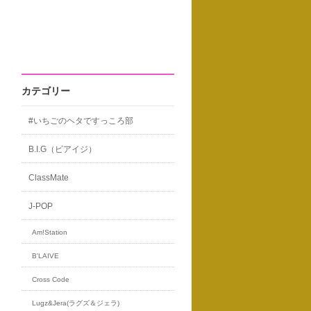
カテゴリー
#いちごのヘタですっころ部
B.I.G（ビアイジ）
ClassMate
J-POP
Am!Station
B'LAIVE
Cross Code
Lugz&Jera(ラグズ＆ジェラ)