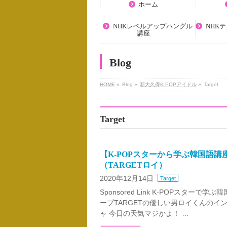
ホーム
NHKレベルアップハングル
NHK
講座
Blog
HOME
»
Blog »
新大久保K-POPアイドル
»
Target
Target
【K-POPスターから学ぶ韓国語講
（TARGETロイ）
2020年12月14日
Target
Sponsored Link K-POPスター
ープTARGETの優しい男ロイくんのイン
ャ 今日の天気マジかよ！ …