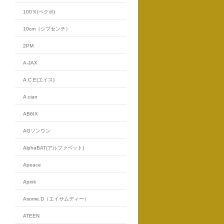
100％(ペクポ)
10cm（シプセンチ）
2PM
A-JAX
A.C.E(エイス)
A.cian
AB6IX
AGソンウン
AlphaBAT(アルファベット)
Apeace
Apink
Asome.D（エイサムディー）
ATEEN