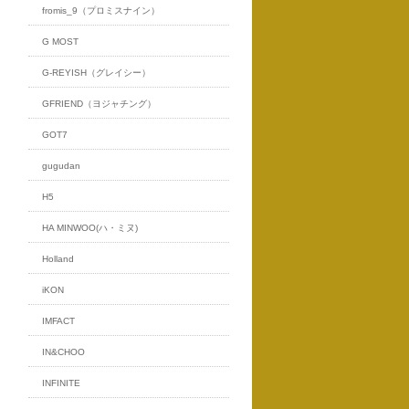
fromis_9（プロミスナイン）
G MOST
G-REYISH（グレイシー）
GFRIEND（ヨジャチング）
GOT7
gugudan
H5
HA MINWOO(ハ・ミヌ)
Holland
iKON
IMFACT
IN&CHOO
INFINITE