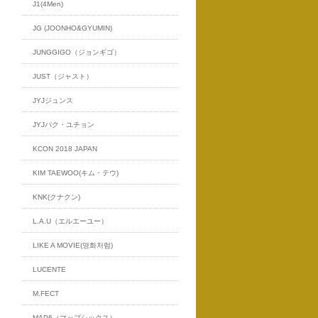
J1(4Men)
JG (JOONHO&GYUMIN)
JUNGGIGO（ジョンギゴ）
JUST（ジャスト）
JYJジュンス
JYJパク・ユチョン
KCON 2018 JAPAN
KIM TAEWOO(キム・テウ)
KNK(クナクン)
L.A.U（エルエーユー）
LIKE A MOVIE(영화처럼)
LUCENTE
M.FECT
MAP6（マップシックス）