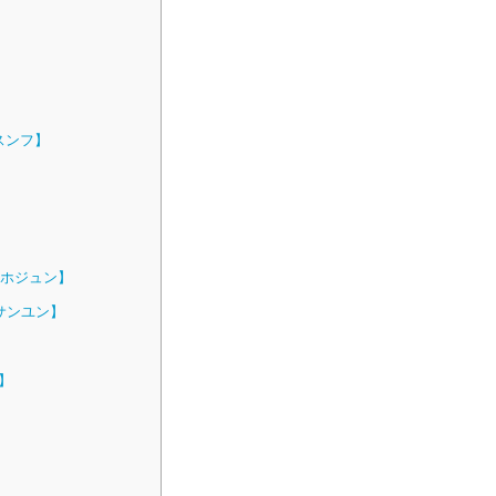
＆スンフ】
・ホジュン】
・サンユン】
】