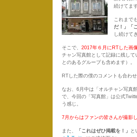
続けてま
これまで
だ！」「
し続けて
そこで、
2017年６月にRTした
チャン写真館として記録に残して
とのあるグループも含めます）。
RTした際の僕のコメントも合わ
なお、6月中は「オルチャン写真
で、今回の「写真館」は公式Twit
う感じ。
7月からはファンの皆さんが撮影
また、
「これはぜひ掲載を！」
と