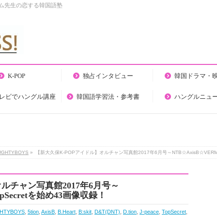
キム先生の恋する韓国語塾
K-POP
独占インタビュー
韓国ドラマ・
テレビでハングル講座
韓国語学習法・参考書
ハングルニュ
AUGHTYBOYS
»
【新大久保K-POPアイドル】オルチャン写真館2017年6月号～NTB☆AxisB☆VERMU
ルチャン写真館2017年6月号～
opSecretを始め43画像収録！
GHTYBOYS
,
5tion
,
AxisB
,
B.Heart
,
B:skit
,
D&T(DNT)
,
D.tion
,
J-peace
,
TopSecret
,