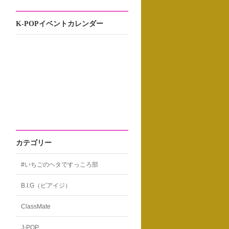
K-POPイベントカレンダー
カテゴリー
#いちごのヘタですっころ部
B.I.G（ビアイジ）
ClassMate
J-POP