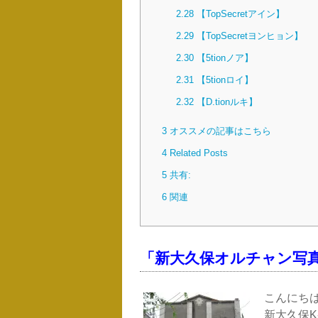
2.28
【TopSecretアイン】
2.29
【TopSecretヨンヒョン】
2.30
【5tionノア】
2.31
【5tionロイ】
2.32
【D.tionルキ】
3
オススメの記事はこちら
4
Related Posts
5
共有:
6
関連
「新大久保オルチャン写
こんにち
新大久保K