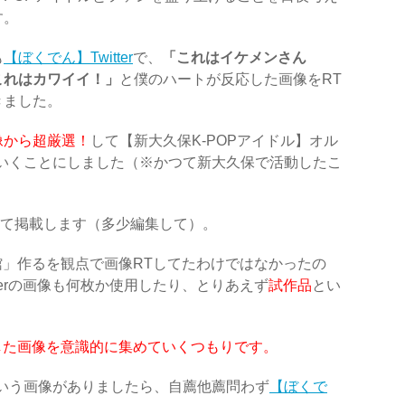
す。
も
【ぼくでん】Twitter
で、
「これはイケメンさん
これはカワイイ！」
と僕のハートが反応した画像をRT
きました。
画像から超厳選！
して【新大久保K-POPアイドル】オル
いくことにしました（※かつて新大久保で活動したこ
せて掲載します（多少編集して）。
館」作るを観点で画像RTしてたわけではなかったの
terの画像も何枚か使用したり、とりあえず
試作品
とい
した画像を意識的に集めていくつもりです。
いう画像がありましたら、自薦他薦問わず
【ぼくで