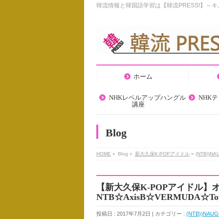
韓流情報と韓国語学習は【韓流PRESS!】～
ホーム
NHKレベルアップハングル
NHK
講座
Blog
HOME
»
Blog »
新大久保K-POPアイドル
»
(NTB))N
【新大久保K-POPアイドル】オ
NTB☆AxisB☆VERMUDA☆T
投稿日 : 2017年7月2日 | カテゴリー :
(NTB))NAU