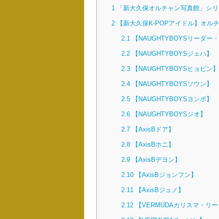
1
「新大久保オルチャン写真館」シリ
2
【新大久保K-POPアイドル】オルチャ
2.1
【NAUGHTYBOYSリーダー
2.2
【NAUGHTYBOYSジェハ】
2.3
【NAUGHTYBOYSヒョビン】
2.4
【NAUGHTYBOYSソウン】
2.5
【NAUGHTYBOYSヨンボ】
2.6
【NAUGHTYBOYSジオ】
2.7
【AxisBドア】
2.8
【AxisBホニ】
2.9
【AxisBデヨン】
2.10
【AxisBジョンフン】
2.11
【AxisBジュノ】
2.12
【VERMUDAカリスマ・リ