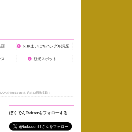
映画
NHKまいにちハングル講座
ース
観光スポット
DA☆TopSecretを始め43画像収録！
ぼくでんTwitterをフォローする