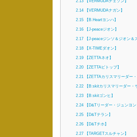
2.13
【VERMUDAチェソン】
2.14
【VERMUDAナガン】
2.15
【B.Heartヨンハ】
2.16
【J-peaceジオン】
2.17
【J-peaceジンソ＆ジオン
2.18
【X-TIMEダオン】
2.19
【ZETTAネオ】
2.20
【ZETTAビトップ】
2.21
【ZETTAカリスマリーダー
2.22
【B:skitカリスマリーダー
2.23
【B:skitゴンヒ】
2.24
【D&Tリーダー・ジュンヨン
2.25
【D&Tテラン】
2.26
【D&Tチホ】
2.27
【TARGETスルチャン】