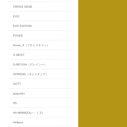
CROSS GENE
EXO
EXP EDITION
FOXEE
fromis_9（プロミスナイン）
G MOST
G-REYISH（グレイシー）
GFRIEND（ヨジャチング）
GOT7
gugudan
H5
HA MINWOO(ハ・ミヌ)
Holland