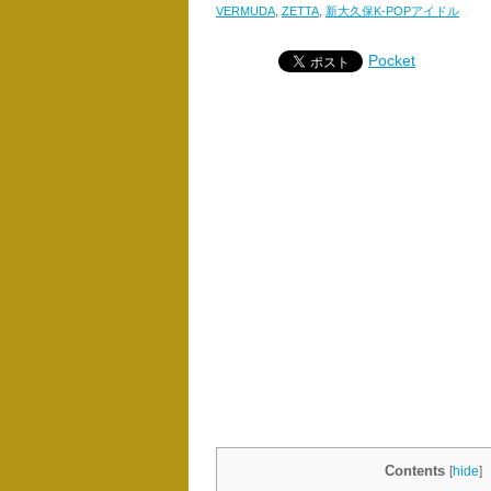
VERMUDA
,
ZETTA
,
新大久保K-POPアイドル
Pocket
Contents
[
hide
]