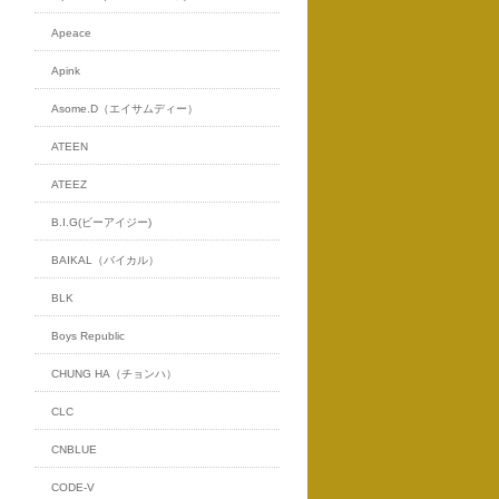
Apeace
Apink
Asome.D（エイサムディー）
ATEEN
ATEEZ
B.I.G(ビーアイジー)
BAIKAL（バイカル）
BLK
Boys Republic
CHUNG HA（チョンハ）
CLC
CNBLUE
CODE-V