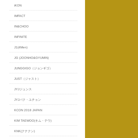
iKON
IMFACT
IN&CHOO
INFINITE
J1(4Men)
JG (JOONHO&GYUMIN)
JUNGGIGO（ジョンギゴ）
JUST（ジャスト）
JYJジュンス
JYJパク・ユチョン
KCON 2018 JAPAN
KIM TAEWOO(キム・テウ)
KNK(クナクン)