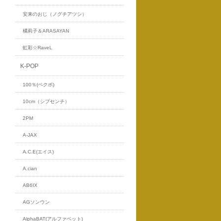
安来のおじ（ノグチアツシ）
橘莉子＆ARASAYAN
虹彩☆RaveL
K-POP
100％(ペクポ)
10cm（シプセンチ）
2PM
A-JAX
A.C.E(エイス)
A.cian
AB6IX
AGソンウン
AlphaBAT(アルファベット)