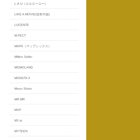
L.A.U（エルエーユー）
LIKE A MOVIE(영화처럼)
LUCENTE
M.FECT
MAP6（マップシックス）
Million Seller
MOMOLAND
MONSTA X
Moon Shine
MR.MR
MVP
MY.st
MYTEEN