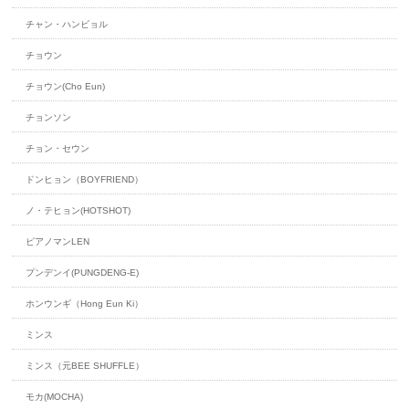
チャン・ハンビョル
チョウン
チョウン(Cho Eun)
チョンソン
チョン・セウン
ドンヒョン（BOYFRIEND）
ノ・テヒョン(HOTSHOT)
ピアノマンLEN
プンデンイ(PUNGDENG-E)
ホンウンギ（Hong Eun Ki）
ミンス
ミンス（元BEE SHUFFLE）
モカ(MOCHA)