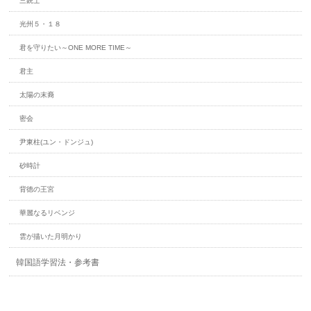
三銃士
光州５・１８
君を守りたい～ONE MORE TIME～
君主
太陽の末裔
密会
尹東柱(ユン・ドンジュ)
砂時計
背徳の王宮
華麗なるリベンジ
雲が描いた月明かり
韓国語学習法・参考書