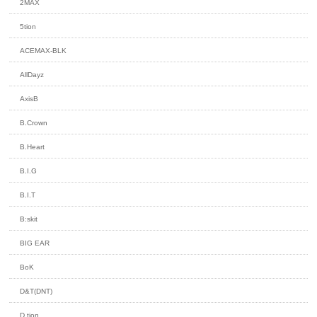
2MAX
5tion
ACEMAX-BLK
AllDayz
AxisB
B.Crown
B.Heart
B.I.G
B.I.T
B:skit
BIG EAR
BoK
D&T(DNT)
D.tion