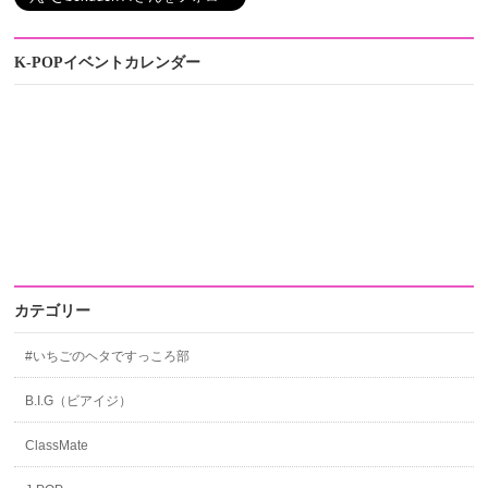
K-POPイベントカレンダー
カテゴリー
#いちごのヘタですっころ部
B.I.G（ビアイジ）
ClassMate