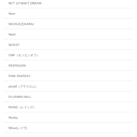
NCT 127&NCT DREAM
Neer
NICOLE(元KARA)
NiziU
NU'EST
ONF（オンエンオフ）
PENTAGON
PINK FANTASY
plusM（プラスエム）
PLUSWIN HALL
RAINZ（レインズ）
Reddy
Rêve(レイヴ)