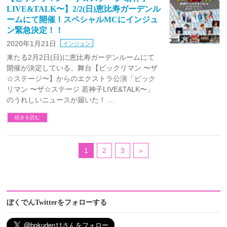
LIVE&TALK〜】2/2(日)恵比寿ガーデンル
ームにて開催！スペシャルMCにインジュ
ン緊急決定！！
2020年1月21日
インジュン
来たる2月2日(日)に恵比寿ガーデンルームにて
開催が決定している、舞台【ビックリマン 〜ザ
☆ステージ〜】からのエクストラ公演「ビック
リマン 〜ザ☆ステージ 若神子LIVE&TALK〜」
のうれしいニュースが届いた！ …
続きを読む
1
2
3
»
ぼくでんTwitterをフォローする