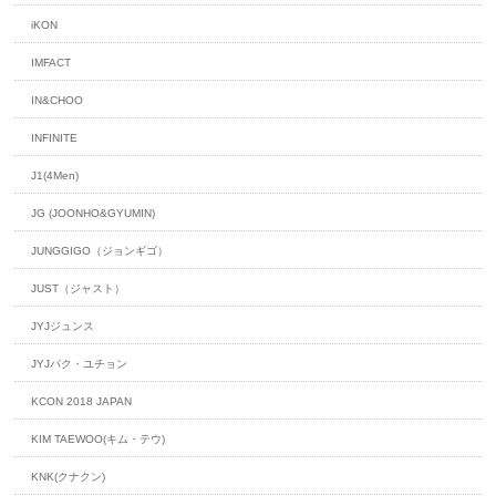
iKON
IMFACT
IN&CHOO
INFINITE
J1(4Men)
JG (JOONHO&GYUMIN)
JUNGGIGO（ジョンギゴ）
JUST（ジャスト）
JYJジュンス
JYJパク・ユチョン
KCON 2018 JAPAN
KIM TAEWOO(キム・テウ)
KNK(クナクン)