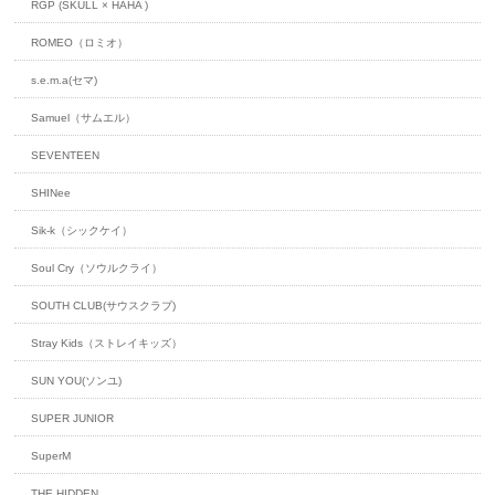
RGP (SKULL × HAHA )
ROMEO（ロミオ）
s.e.m.a(セマ)
Samuel（サムエル）
SEVENTEEN
SHINee
Sik-k（シックケイ）
Soul Cry（ソウルクライ）
SOUTH CLUB(サウスクラブ)
Stray Kids（ストレイキッズ）
SUN YOU(ソンユ)
SUPER JUNIOR
SuperM
THE HIDDEN