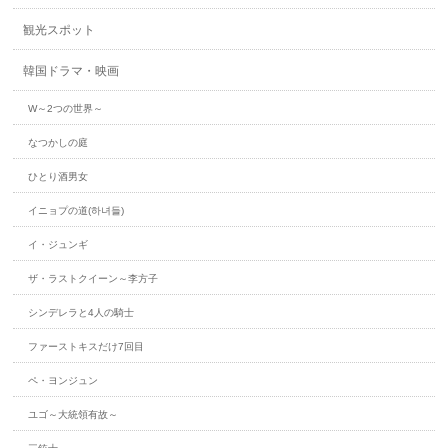
観光スポット
韓国ドラマ・映画
W～2つの世界～
なつかしの庭
ひとり酒男女
イニョプの道(하녀들)
イ・ジュンギ
ザ・ラストクイーン～李方子
シンデレラと4人の騎士
ファーストキスだけ7回目
ペ・ヨンジュン
ユゴ～大統領有故～