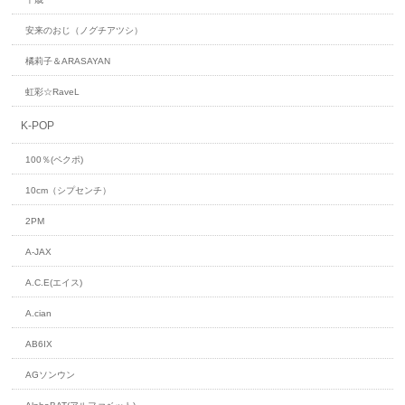
安来のおじ（ノグチアツシ）
橘莉子＆ARASAYAN
虹彩☆RaveL
K-POP
100％(ペクポ)
10cm（シプセンチ）
2PM
A-JAX
A.C.E(エイス)
A.cian
AB6IX
AGソンウン