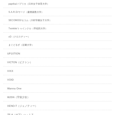
paprika/パプリカ（日本女子体育大学）
S.A.R.D/サード（慶應義塾大学）
SECOMOO/セコム（川村学園女子大学）
Twinkle/トゥインクル（早稲田大学）
xD（クロスディー）
まぐどるず（近畿大学）
UP10TION
VICTON（ビクトン）
VIXX
VOID
Wanna One
WJSN（宇宙少女）
XENO-T（ジェノティー）
ZE:A（ゼア）ハ・ミヌ