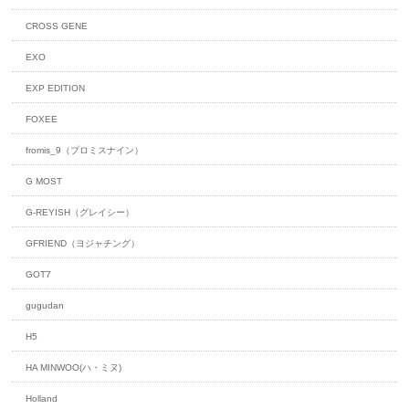
CROSS GENE
EXO
EXP EDITION
FOXEE
fromis_9（プロミスナイン）
G MOST
G-REYISH（グレイシー）
GFRIEND（ヨジャチング）
GOT7
gugudan
H5
HA MINWOO(ハ・ミヌ)
Holland