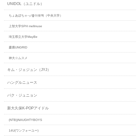
UNIDOL（ユニドル）
ちょあぽちゃっ/좋아뽀짝（中央大学）
上智大学SPH mellmuse
埼玉県立大学MayBe
慶應UNGRID
神大☆ムスメ
キム・ジェジュン（JYJ）
ハングルニュース
パク・ジュニョン
新大久保K-POPアイドル
(NTB))NAUGHTYBOYS
14U(ワンフォーユー)