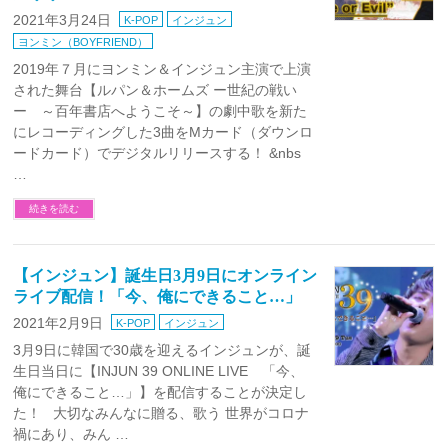
2021年3月24日
K-POP
インジュン
ヨンミン（BOYFRIEND）
2019年７月にヨンミン＆インジュン主演で上演
された舞台【ルパン＆ホームズ ー世紀の戦い
ー ～百年書店へようこそ～】の劇中歌を新た
にレコーディングした3曲をMカード（ダウンロ
ードカード）でデジタルリリースする！ &nbs
…
続きを読む
【インジュン】誕生日3月9日にオンライン
ライブ配信！「今、俺にできること…」
2021年2月9日
K-POP
インジュン
3月9日に韓国で30歳を迎えるインジュンが、誕
生日当日に【INJUN 39 ONLINE LIVE 「今、
俺にできること…」】を配信することが決定し
た！ 大切なみんなに贈る、歌う 世界がコロナ
禍にあり、みん …