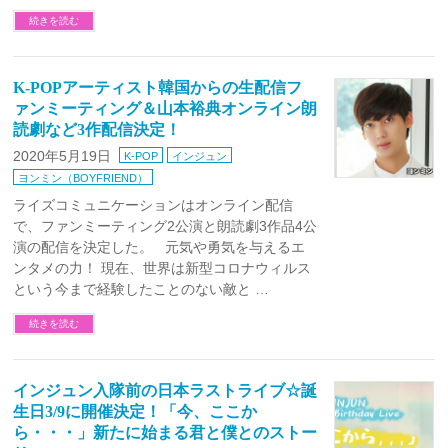
続きを読む
K-POPアーティスト韓国からの生配信フ
ァンミーティング＆山本裕典オンライン朗
読劇など3作配信決定！
2020年5月19日
K-POP
インジュン
ヨンミン（BOYFRIEND）
ライズコミュニケーションはオンライン配信
で、ファンミーティング2公演と朗読劇3作品4公
演の配信を決定した。 元気や勇気を与えるエ
ンタメの力！ 現在、世界は新型コロナウィルス
という今まで経験したことのない敵と …
続きを読む
インジュン入隊前の日本ラストライブ☆誕
生日3/9に開催決定！「今、ここか
ら・・・」新たに始まる君と僕とのストー