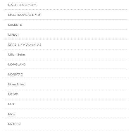
L.A.U（エルエーユー）
LIKE A MOVIE(영화처럼)
LUCENTE
M.FECT
MAP6（マップシックス）
Million Seller
MOMOLAND
MONSTA X
Moon Shine
MR.MR
MVP
MY.st
MYTEEN