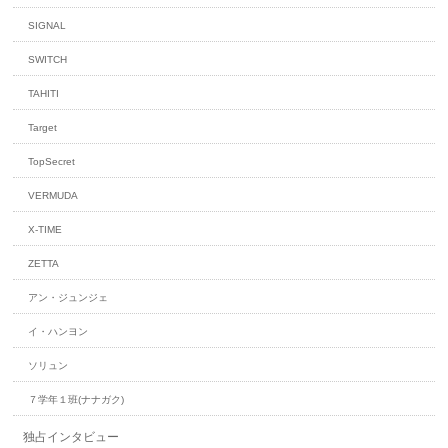
SIGNAL
SWITCH
TAHITI
Target
TopSecret
VERMUDA
X-TIME
ZETTA
アン・ジュンジェ
イ・ハンヨン
ソリュン
７学年１班(ナナガク)
独占インタビュー