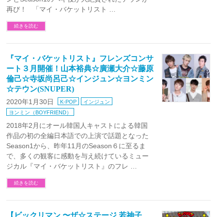
再び！ 「マイ・バケットリスト …
続きを読む
『マイ・バケットリスト』フレンズコンサ
ート３月開催！山本裕典☆廣瀬大介☆藤原
倫己☆寺坂尚呂己☆インジュン☆ヨンミン
☆テウン(SNUPER)
2020年1月30日
K-POP
インジュン
ヨンミン（BOYFRIEND）
2018年2月にオール韓国人キャストによる韓国
作品の初の全編日本語での上演で話題となった
Season1から、昨年11月のSeason６に至るま
で、多くの観客に感動を与え続けているミュー
ジカル『マイ・バケットリスト』のフレ …
続きを読む
【ビックリマン 〜ザ☆ステージ 若神子