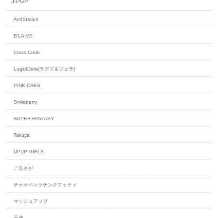
J-POP
Am!Station
B'LAIVE
Cross Code
Lugz&Jera(ラグズ＆ジェラ)
PINK CRES.
Smileberry
SUPER FANTASY
Takuya
UPUP GIRLS
ごるさが
チャオベッラチンクエッティ
マッシュアップ
千歳