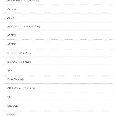
AlphaBAT(アルファベット)
Apeace
Apink
Asome.D（エイサムディー）
ATEEN
ATEEZ
B.I.G(ビーアイジー)
BAIKAL（バイカル）
BLK
Boys Republic
CHUNG HA（チョンハ）
CLC
CNBLUE
CODE-V