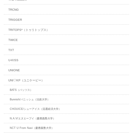
TRCNG
TRIGGER
TRITOPS*（トゥリトップス）
TWICE
TXT
U-KISS
UNIONE
UNI♡KP（ユニケーピー）
BATS（バッツス）
Bunnish/バニッシュ（法政大学）
CHOUICE/シューアイス（流通経済大学）
N.A.V/エヌエーブイ（慶應義塾大学）
NCT U From Navi（慶應義塾大学）