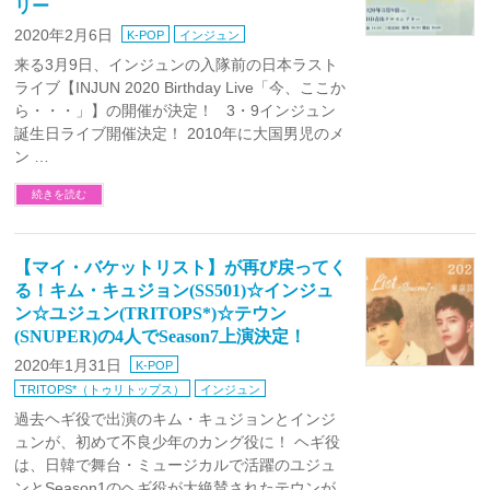
リー
2020年2月6日
K-POP
インジュン
来る3月9日、インジュンの入隊前の日本ラスト
ライブ【INJUN 2020 Birthday Live「今、ここか
ら・・・」】の開催が決定！ 3・9インジュン
誕生日ライブ開催決定！ 2010年に大国男児のメ
ン …
続きを読む
【マイ・バケットリスト】が再び戻ってく
る！キム・キュジョン(SS501)☆インジュ
ン☆ユジュン(TRITOPS*)☆テウン
(SNUPER)の4人でSeason7上演決定！
2020年1月31日
K-POP
TRITOPS*（トゥリトップス）
インジュン
過去ヘギ役で出演のキム・キュジョンとインジ
ュンが、初めて不良少年のカング役に！ ヘギ役
は、日韓で舞台・ミュージカルで活躍のユジュ
ンとSeason1のヘギ役が大絶賛されたテウンが