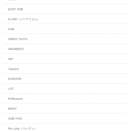
EAST ONE
G.IAM（ジーアイエム）
G2B
GREAT GUYS
HIGHMOST
INX
J-peace
KOKOON
LST
M Blossom
MASC
ONE FIVE
Re:Lady（リレディ）