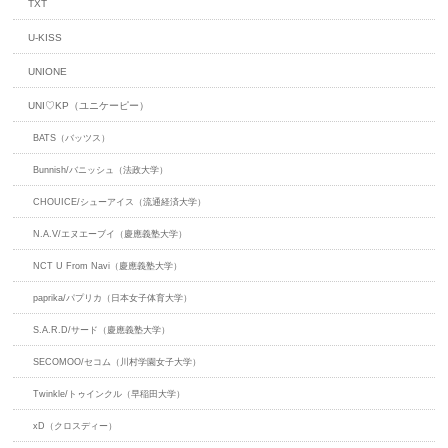
TXT
U-KISS
UNIONE
UNI♡KP（ユニケーピー）
BATS（バッツス）
Bunnish/バニッシュ（法政大学）
CHOUICE/シューアイス（流通経済大学）
N.A.V/エヌエーブイ（慶應義塾大学）
NCT U From Navi（慶應義塾大学）
paprika/パプリカ（日本女子体育大学）
S.A.R.D/サード（慶應義塾大学）
SECOMOO/セコム（川村学園女子大学）
Twinkle/トゥインクル（早稲田大学）
xD（クロスディー）