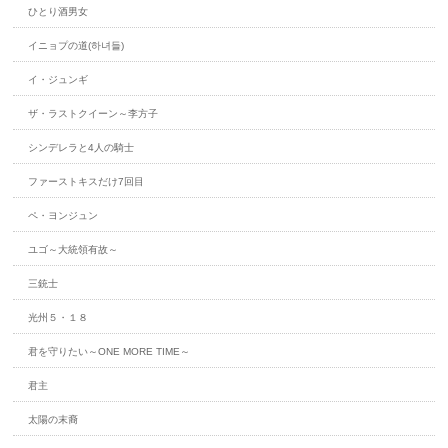
ひとり酒男女
イニョプの道(하녀들)
イ・ジュンギ
ザ・ラストクイーン～李方子
シンデレラと4人の騎士
ファーストキスだけ7回目
ペ・ヨンジュン
ユゴ～大統領有故～
三銃士
光州５・１８
君を守りたい～ONE MORE TIME～
君主
太陽の末裔