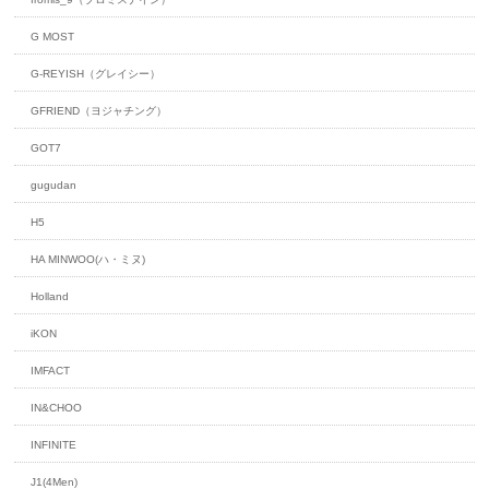
G MOST
G-REYISH（グレイシー）
GFRIEND（ヨジャチング）
GOT7
gugudan
H5
HA MINWOO(ハ・ミヌ)
Holland
iKON
IMFACT
IN&CHOO
INFINITE
J1(4Men)