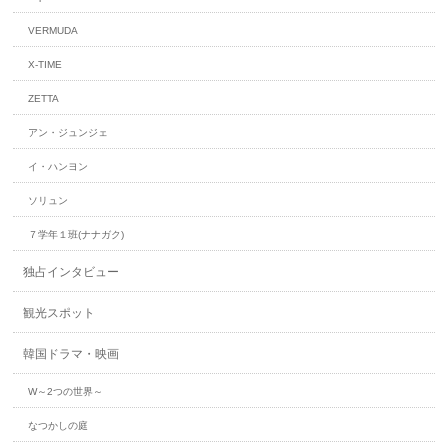
VERMUDA
X-TIME
ZETTA
アン・ジュンジェ
イ・ハンヨン
ソリュン
７学年１班(ナナガク)
独占インタビュー
観光スポット
韓国ドラマ・映画
W～2つの世界～
なつかしの庭