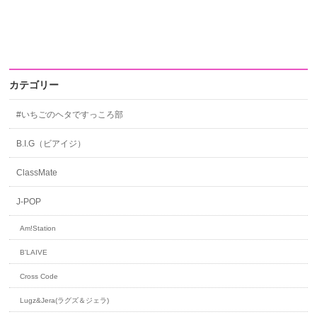
カテゴリー
#いちごのヘタですっころ部
B.I.G（ビアイジ）
ClassMate
J-POP
Am!Station
B'LAIVE
Cross Code
Lugz&Jera(ラグズ＆ジェラ)