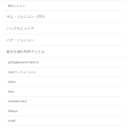
神大☆ムスメ
キム・ジェジュン（JYJ）
ハングルニュース
パク・ジュニョン
新大久保K-POPアイドル
(NTB))NAUGHTYBOYS
14U(ワンフォーユー)
2MAX
5tion
ACEMAX-BLK
AllDayz
AxisB