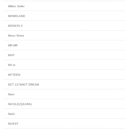
Million Seller
MOMOLAND
MONSTA X
Moon Shine
MR.MR
MVP
MY.st
MYTEEN
NCT 127&NCT DREAM
Neer
NICOLE(元KARA)
NiziU
NU'EST