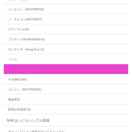
ドンヒョン（BOYFRIEND）
ノ・テヒョン(HOTSHOT)
ピアノマンLEN
プンデンイ(PUNGDENG-E)
ホンウンギ（Hong Eun Ki）
ミンス
ミンス（元BEE SHUFFLE）
モカ(MOCHA)
ヨンミン（BOYFRIEND）
熱血男児
防弾少年団(BTS)
NHKまいにちハングル講座
チャン・ウニョン先生のまいにちハングル