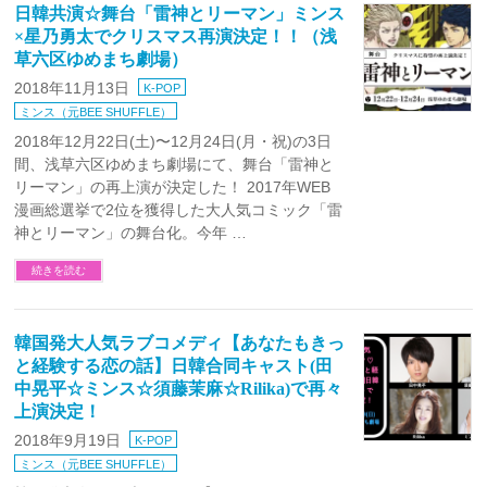
日韓共演☆舞台「雷神とリーマン」ミンス
×星乃勇太でクリスマス再演決定！！（浅
草六区ゆめまち劇場）
2018年11月13日
K-POP
ミンス（元BEE SHUFFLE）
2018年12月22日(土)〜12月24日(月・祝)の3日
間、浅草六区ゆめまち劇場にて、舞台「雷神と
リーマン」の再上演が決定した！ 2017年WEB
漫画総選挙で2位を獲得した大人気コミック「雷
神とリーマン」の舞台化。今年 …
続きを読む
韓国発大人気ラブコメディ【あなたもきっ
と経験する恋の話】日韓合同キャスト(田
中晃平☆ミンス☆須藤茉麻☆Rilika)で再々
上演決定！
2018年9月19日
K-POP
ミンス（元BEE SHUFFLE）