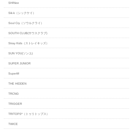
SHINee
Sik-k（シックケイ）
Soul Cry（ソウルクライ）
SOUTH CLUB(サウスクラブ)
Stray Kids（ストレイキッズ）
SUN YOU(ソンユ)
SUPER JUNIOR
SuperM
THE HIDDEN
TRCNG
TRIGGER
TRITOPS*（トゥリトップス）
TWICE