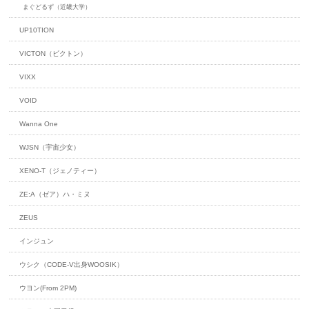
まぐどるず（近畿大学）
UP10TION
VICTON（ビクトン）
VIXX
VOID
Wanna One
WJSN（宇宙少女）
XENO-T（ジェノティー）
ZE:A（ゼア）ハ・ミヌ
ZEUS
インジュン
ウシク（CODE-V出身WOOSIK）
ウヨン(From 2PM)