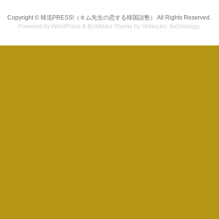
Copyright ©
韓流PRESS!（キム先生の恋する韓国語塾）
All Rights Reserved.
Powered by
WordPress
&
BizVektor Theme
by Vektor,Inc. technology.