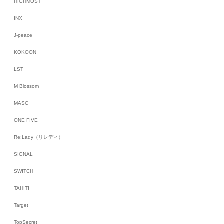
HIGHMOST
INX
J-peace
KOKOON
LST
M Blossom
MASC
ONE FIVE
Re:Lady（リレディ）
SIGNAL
SWITCH
TAHITI
Target
TopSecret