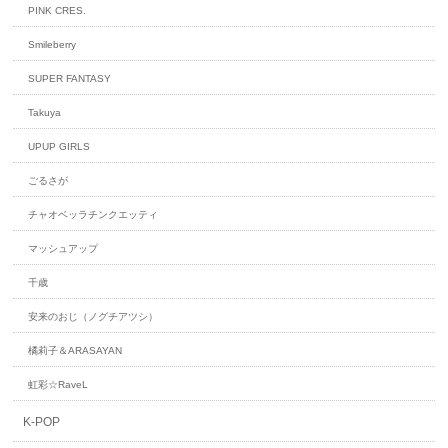
PINK CRES.
Smileberry
SUPER FANTASY
Takuya
UPUP GIRLS
ごるさが
チャオベッラチンクエッティ
マッシュアップ
千歳
安来のおじ（ノグチアツシ）
橘莉子＆ARASAYAN
虹彩☆RaveL
K-POP