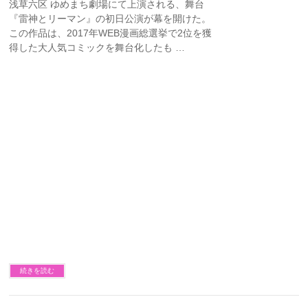
浅草六区 ゆめまち劇場にて上演される、舞台
『雷神とリーマン』の初日公演が幕を開けた。
この作品は、2017年WEB漫画総選挙で2位を獲
得した大人気コミックを舞台化したも …
続きを読む