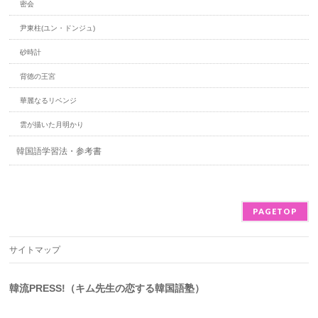
密会
尹東柱(ユン・ドンジュ)
砂時計
背徳の王宮
華麗なるリベンジ
雲が描いた月明かり
韓国語学習法・参考書
PAGETOP
サイトマップ
韓流PRESS!（キム先生の恋する韓国語塾）