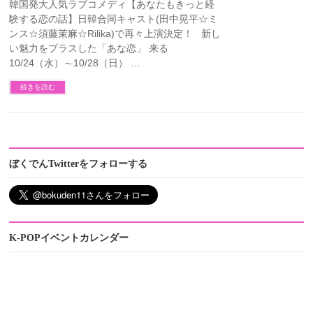
韓国発大人気ラブコメディ【あなたもきっと経
験する恋の話】日韓合同キャスト(田中晃平☆ミ
ンス☆須藤茉麻☆Rilika)で再々上演決定！ 新し
い魅力をプラスした「あな恋」 来る
10/24（水）～10/28（日） …
続きを読む
ぼくでんTwitterをフォローする
K-POPイベントカレンダー