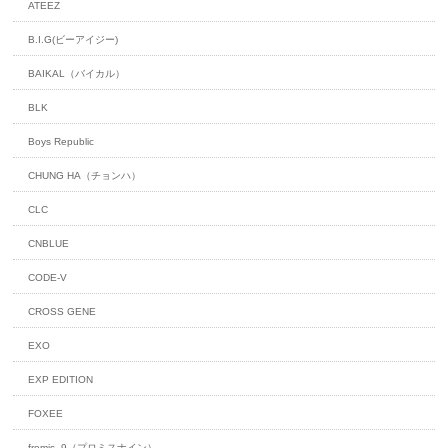
ATEEZ
B.I.G(ビーアイジー)
BAIKAL（バイカル）
BLK
Boys Republic
CHUNG HA（チョンハ）
CLC
CNBLUE
CODE-V
CROSS GENE
EXO
EXP EDITION
FOXEE
fromis_9（プロミスナイン）