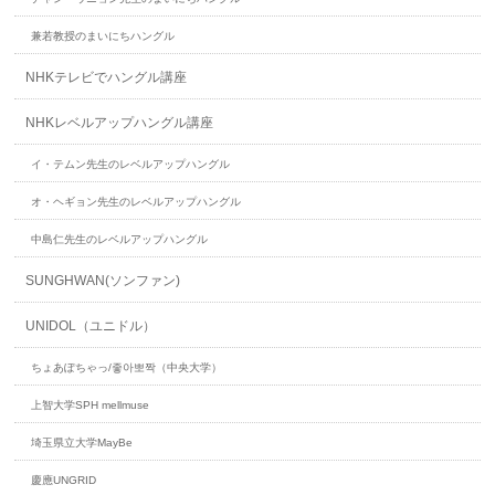
兼若教授のまいにちハングル
NHKテレビでハングル講座
NHKレベルアップハングル講座
イ・テムン先生のレベルアップハングル
オ・ヘギョン先生のレベルアップハングル
中島仁先生のレベルアップハングル
SUNGHWAN(ソンファン)
UNIDOL（ユニドル）
ちょあぽちゃっ/좋아뽀짝（中央大学）
上智大学SPH mellmuse
埼玉県立大学MayBe
慶應UNGRID