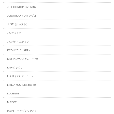
JG (JOONHO&GYUMIN)
JUNGGIGO（ジョンギゴ）
JUST（ジャスト）
JYJジュンス
JYJパク・ユチョン
KCON 2018 JAPAN
KIM TAEWOO(キム・テウ)
KNK(クナクン)
L.A.U（エルエーユー）
LIKE A MOVIE(영화처럼)
LUCENTE
M.FECT
MAP6（マップシックス）