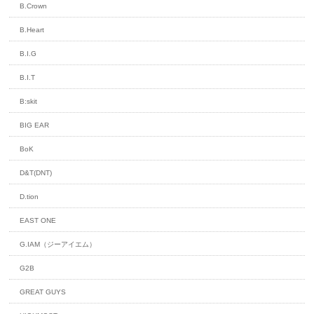
B.Crown
B.Heart
B.I.G
B.I.T
B:skit
BIG EAR
BoK
D&T(DNT)
D.tion
EAST ONE
G.IAM（ジーアイエム）
G2B
GREAT GUYS