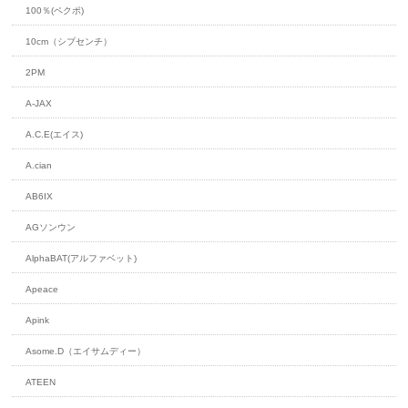
100％(ペクポ)
10cm（シプセンチ）
2PM
A-JAX
A.C.E(エイス)
A.cian
AB6IX
AGソンウン
AlphaBAT(アルファベット)
Apeace
Apink
Asome.D（エイサムディー）
ATEEN