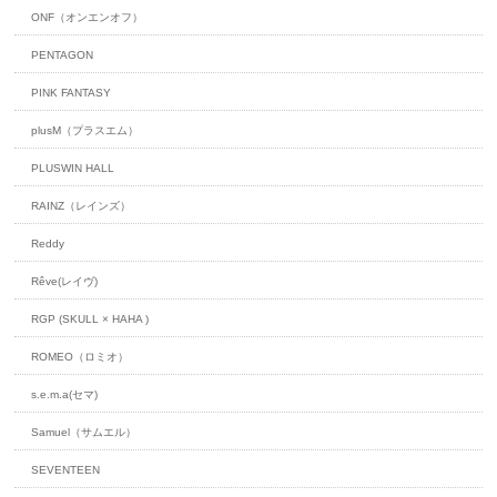
ONF（オンエンオフ）
PENTAGON
PINK FANTASY
plusM（プラスエム）
PLUSWIN HALL
RAINZ（レインズ）
Reddy
Rêve(レイヴ)
RGP (SKULL × HAHA )
ROMEO（ロミオ）
s.e.m.a(セマ)
Samuel（サムエル）
SEVENTEEN