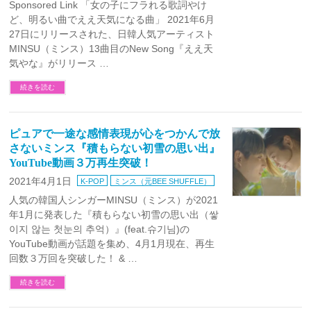
Sponsored Link 「女の子にフラれる歌詞やけ
ど、明るい曲でええ天気になる曲」 2021年6月
27日にリリースされた、日韓人気アーティスト
MINSU（ミンス）13曲目のNew Song『ええ天
気やな』がリリース …
続きを読む
ピュアで一途な感情表現が心をつかんで放
さないミンス『積もらない初雪の思い出』
YouTube動画３万再生突破！
2021年4月1日
K-POP
ミンス（元BEE SHUFFLE）
人気の韓国人シンガーMINSU（ミンス）が2021
年1月に発表した『積もらない初雪の思い出（쌓
이지 않는 첫눈의 추억）』(feat.슈기님)の
YouTube動画が話題を集め、4月1月現在、再生
回数３万回を突破した！ & …
続きを読む