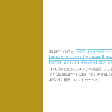
2018年4月17日
A-JAX
HA MINWOO(ハ・
MAP6（マップシックス）
PENTAGON
RAI
VICTON（ビクトン）
Wanna One
ZE:A（
【KCON 2018オルチャン写真館】レ
男性編) 2018年4月13日（金）世界最大級
JAPAN】初日、レッドカーペッ …