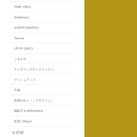
PINK CRES.
Smileberry
SUPER FANTASY
Takuya
UPUP GIRLS
ごるさが
チャオベッラチンクエッティ
マッシュアップ
千歳
安来のおじ（ノグチアツシ）
橘莉子＆ARASAYAN
虹彩☆RaveL
K-POP