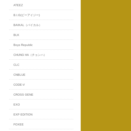
ATEEZ
B.I.G(ビーアイジー)
BAIKAL（バイカル）
BLK
Boys Republic
CHUNG HA（チョンハ）
CLC
CNBLUE
CODE-V
CROSS GENE
EXO
EXP EDITION
FOXEE