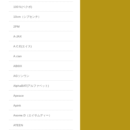
100％(ペクポ)
10cm（シプセンチ）
2PM
A-JAX
A.C.E(エイス)
A.cian
AB6IX
AGソンウン
AlphaBAT(アルファベット)
Apeace
Apink
Asome.D（エイサムディー）
ATEEN