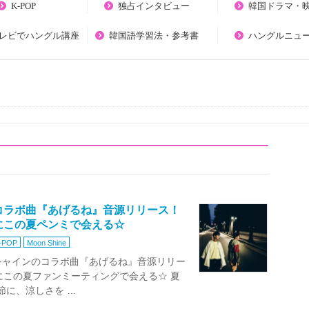
K-POP
独占インタビュー
韓国ドラマ・
テレビでハングル講座
韓国語学習法・参考書
ハングルニュ
のコラボ曲『あげるね』音源リリース！
にこの夏ペンミで会える☆
-POP
Moon Shine
ヌ×ムン・シャインのコラボ曲『あげるね』音源リリー
にこの夏ファンミーティングで会える☆ 夏
節に、涼しさを …