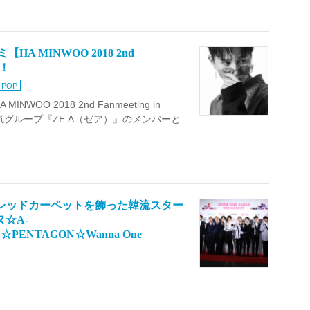
A MINWOO 2018 2nd
定！
-POP
OO 2018 2nd Fanmeeting in
人気グループ『ZE:A（ゼア）』のメンバーと
館】レッドカーペットを飾った韓流スター
ヌ☆A-
 ☆PENTAGON☆Wanna One