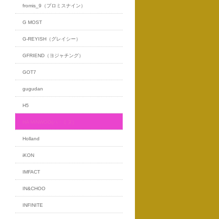
fromis_9（プロミスナイン）
G MOST
G-REYISH（グレイシー）
GFRIEND（ヨジャチング）
GOT7
gugudan
H5
HA MINWOO(ハ・ミヌ)
Holland
iKON
IMFACT
IN&CHOO
INFINITE