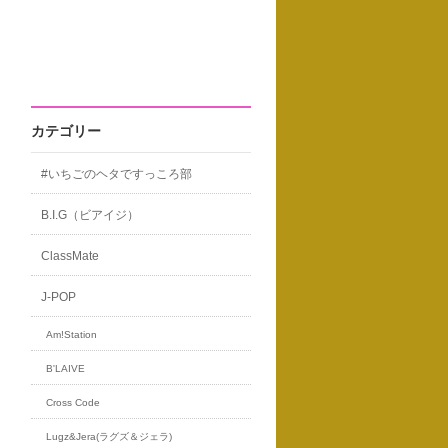
カテゴリー
#いちごのヘタですっころ部
B.I.G（ビアイジ）
ClassMate
J-POP
Am!Station
B'LAIVE
Cross Code
Lugz&Jera(ラグズ＆ジェラ)