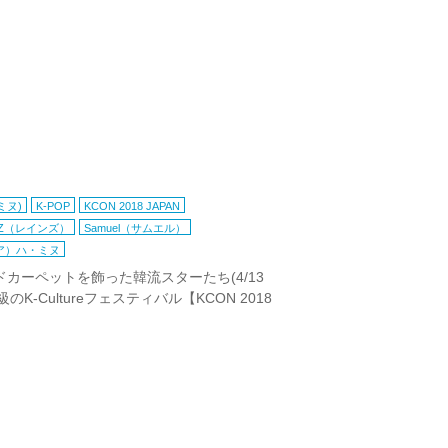
ミヌ)
K-POP
KCON 2018 JAPAN
NZ（レインズ）
Samuel（サムエル）
ゼア）ハ・ミヌ
ッドカーペットを飾った韓流スターたち(4/13
のK-Cultureフェスティバル【KCON 2018