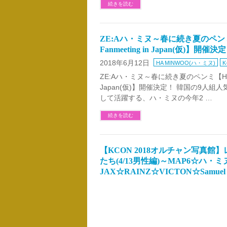
続きを読む
ZE:Aハ・ミヌ～春に続き夏のペンミ【H
Fanmeeting in Japan(仮)】開催決
2018年6月12日
HA MINWOO(ハ・ミヌ)
K
ZE:Aハ・ミヌ～春に続き夏のペンミ【HA MINW
Japan(仮)】開催決定！ 韓国の9人組
して活躍する、ハ・ミヌの今年2 …
続きを読む
【KCON 2018オルチャン写真
たち(4/13男性編)～MAP6☆ハ・ミ
JAX☆RAINZ☆VICTON☆Samuel