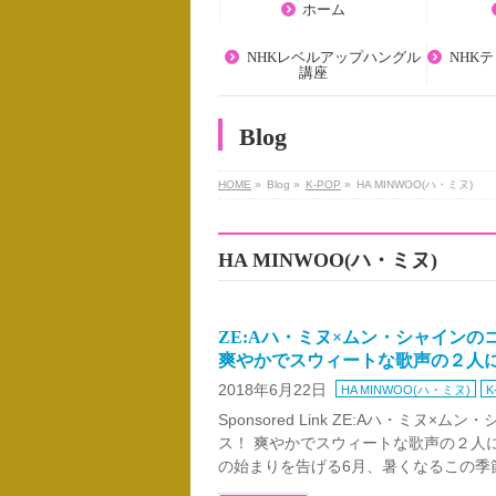
ホーム
NHKレベルアップハングル
NHK
講座
Blog
HOME
»
Blog »
K-POP
»
HA MINWOO(ハ・ミヌ)
HA MINWOO(ハ・ミヌ)
ZE:Aハ・ミヌ×ムン・シャイン
爽やかでスウィートな歌声の２人
2018年6月22日
HA MINWOO(ハ・ミヌ)
K
Sponsored Link ZE:Aハ・ミ
ス！ 爽やかでスウィートな歌声の２人
の始まりを告げる6月、暑くなるこの季