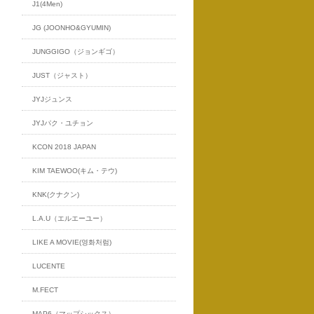
J1(4Men)
JG (JOONHO&GYUMIN)
JUNGGIGO（ジョンギゴ）
JUST（ジャスト）
JYJジュンス
JYJパク・ユチョン
KCON 2018 JAPAN
KIM TAEWOO(キム・テウ)
KNK(クナクン)
L.A.U（エルエーユー）
LIKE A MOVIE(영화처럼)
LUCENTE
M.FECT
MAP6（マップシックス）