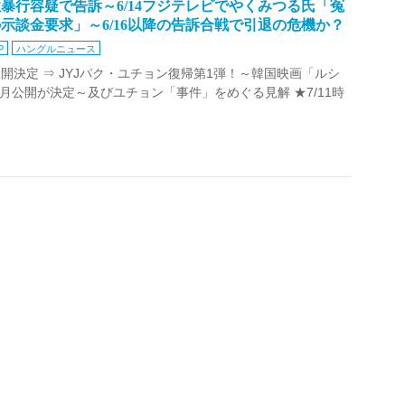
暴行容疑で告訴～6/14フジテレビでやくみつる氏「冤
の示談金要求」～6/16以降の告訴合戦で引退の危機か？
P
ハングルニュース
決定 ⇒ JYJパク・ユチョン復帰第1弾！～韓国映画「ルシ
年1月公開が決定～及びユチョン「事件」をめぐる見解 ★7/11時