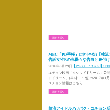
続きを読む
MBC「PD手帳」(피디수첩)【韓
告訴女性Bの赤裸々な告白と裏付ける証
2016年6月29日
JYJパク・ユチョン
K-PO
ユチョン映画「ルシッドドリーム」公開決
ドドリーム」(루시드 드림)の2017年
ユチョン情報はこちら …
続きを読む
韓流アイドルJYJパク・ユチョン