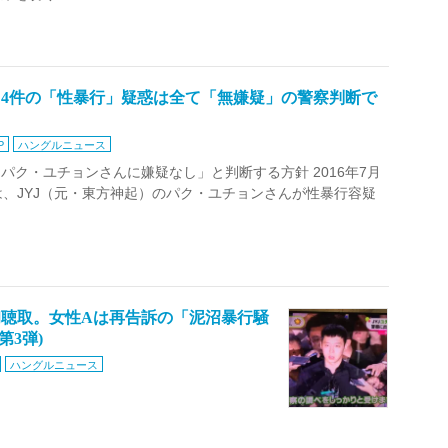
～4件の「性暴行」疑惑は全て「無嫌疑」の警察判断で
P
ハングルニュース
「パク・ユチョンさんに嫌疑なし」と判断する方針 2016年7月
は、JYJ（元・東方神起）のパク・ユチョンさんが性暴行容疑
初聴取。女性Aは再告訴の「泥沼暴行騒
第3弾)
ハングルニュース