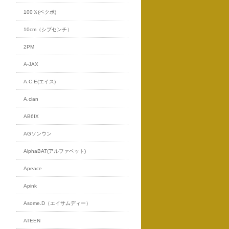
100％(ペクポ)
10cm（シプセンチ）
2PM
A-JAX
A.C.E(エイス)
A.cian
AB6IX
AGソンウン
AlphaBAT(アルファベット)
Apeace
Apink
Asome.D（エイサムディー）
ATEEN