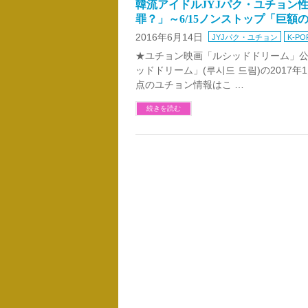
韓流アイドルJYJパク・ユチョン性
罪？」～6/15ノンストップ「巨額
2016年6月14日
JYJパク・ユチョン
K-PO
★ユチョン映画「ルシッドドリーム」公開
ッドドリーム」(루시드 드림)の2017
点のユチョン情報はこ …
続きを読む