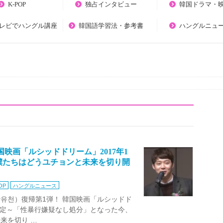
K-POP
独占インタビュー
韓国ドラマ・
テレビでハングル講座
韓国語学習法・参考書
ハングルニュ
国映画「ルシッドドリーム」2017年1
僕たちはどうユチョンと未来を切り開
OP
ハングルニュース
チョン（박유천）復帰第1弾！ 韓国映画「ルシッドド
公開決定～「性暴行嫌疑なし処分」となった今、
来を切り …