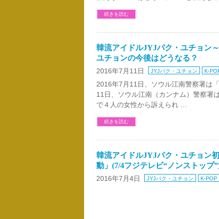
続きを読む
韓流アイドルJYJパク・ユチョン
ユチョンの今後はどうなる？
2016年7月11日
JYJパク・ユチョン
K-PO
2016年7月11日、ソウル江南警察署は
11日、ソウル江南（カンナム）警察署
で４人の女性から訴えられ …
続きを読む
韓流アイドルJYJパク・ユチョン
動」(7/4フジテレビ“ノンストップ”
2016年7月4日
JYJパク・ユチョン
K-POP