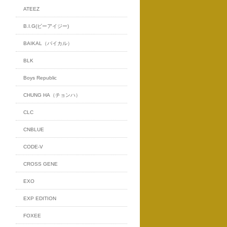
ATEEZ
B.I.G(ビーアイジー)
BAIKAL（バイカル）
BLK
Boys Republic
CHUNG HA（チョンハ）
CLC
CNBLUE
CODE-V
CROSS GENE
EXO
EXP EDITION
FOXEE