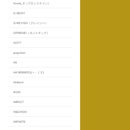
fromis_9（プロミスナイン）
G MOST
G-REYISH（グレイシー）
GFRIEND（ヨジャチング）
GOT7
gugudan
H5
HA MINWOO(ハ・ミヌ)
Holland
iKON
IMFACT
IN&CHOO
INFINITE