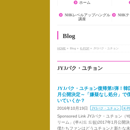
ホーム
NHKレベルアップハングル
NHK
講座
Blog
HOME
»
Blog »
K-POP
»
JYJパク・ユチョン
JYJパク・ユチョン
JYJパク・ユチョン復帰第1弾！韓
月公開決定～「嫌疑なし処分」で
いていくか？
2016年10月19日
JYJパク・ユチョン
K-P
Sponsored Link JYJパク・ユ
リーム」(루시드 드림)2017年1月
僕たちファンはどうユチョンと新たな未