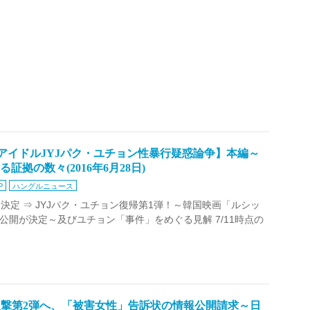
流アイドルJYJパク・ユチョン性暴行疑惑論争】本編～
拠の数々(2016年6月28日)
P
ハングルニュース
定 ⇒ JYJパク・ユチョン復帰第1弾！～韓国映画「ルシッ
1月公開が決定～及びユチョン「事件」をめぐる見解 7/11時点の
反撃第2弾へ、「被害女性」告訴状の情報公開請求～日