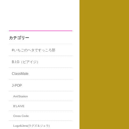
カテゴリー
#いちごのヘタですっころ部
B.I.G（ビアイジ）
ClassMate
J-POP
Am!Station
B'LAIVE
Cross Code
Lugz&Jera(ラグズ＆ジェラ)