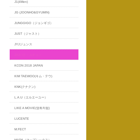
J1(4Men)
JG (JOONHO&GYUMIN)
JUNGGIGO（ジョンギゴ）
JUST（ジャスト）
JYJジュンス
JYJパク・ユチョン
KCON 2018 JAPAN
KIM TAEWOO(キム・テウ)
KNK(クナクン)
L.A.U（エルエーユー）
LIKE A MOVIE(영화처럼)
LUCENTE
M.FECT
MAP6（マップシックス）