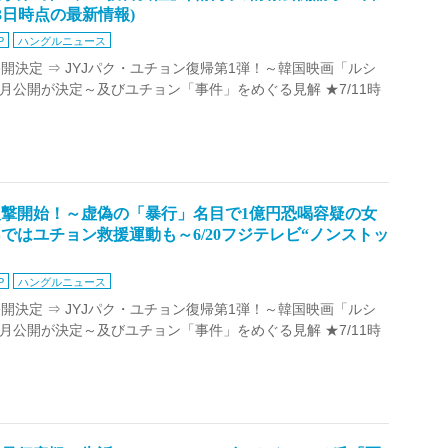
23日時点の最新情報)
P
ハングルニュース
決定 ⇒ JYJパク・ユチョン復帰第1弾！～韓国映画「ルシ
年1月公開が決定～及びユチョン「事件」をめぐる見解 ★7/11時
反撃開始！～虚偽の「暴行」名目で1億円恐喝容疑の女
NSではユチョン救援運動も～6/20フジテレビ“ノンストッ
P
ハングルニュース
決定 ⇒ JYJパク・ユチョン復帰第1弾！～韓国映画「ルシ
年1月公開が決定～及びユチョン「事件」をめぐる見解 ★7/11時