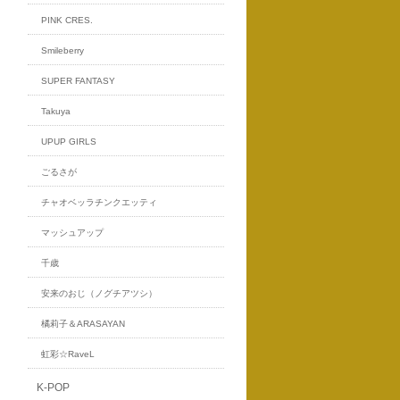
PINK CRES.
Smileberry
SUPER FANTASY
Takuya
UPUP GIRLS
ごるさが
チャオベッラチンクエッティ
マッシュアップ
千歳
安来のおじ（ノグチアツシ）
橘莉子＆ARASAYAN
虹彩☆RaveL
K-POP