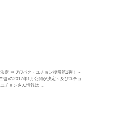
定 ⇒ JYJパク・ユチョン復帰第1弾！～
드림)の2017年1月公開が決定～及びユチョ
のユチョンさん情報は …