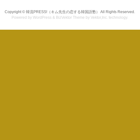
Copyright ©
韓流PRESS!（キム先生の恋する韓国語塾）
All Rights Reserved.
Powered by
WordPress
&
BizVektor Theme
by Vektor,Inc. technology.