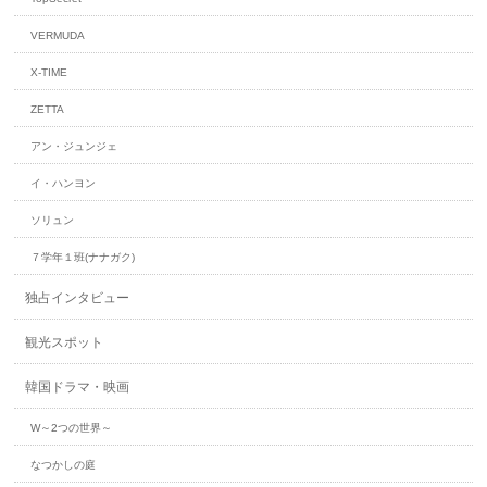
VERMUDA
X-TIME
ZETTA
アン・ジュンジェ
イ・ハンヨン
ソリュン
７学年１班(ナナガク)
独占インタビュー
観光スポット
韓国ドラマ・映画
W～2つの世界～
なつかしの庭