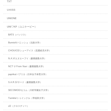
TXT
U-KISS
UNIONE
UNI♡KP（ユニケーピー）
BATS（バッツス）
Bunnish/バニッシュ（法政大学）
CHOUICE/シューアイス（流通経済大学）
N.A.V/エヌエーブイ（慶應義塾大学）
NCT U From Navi（慶應義塾大学）
paprika/パプリカ（日本女子体育大学）
S.A.R.D/サード（慶應義塾大学）
SECOMOO/セコム（川村学園女子大学）
Twinkle/トゥインクル（早稲田大学）
xD（クロスディー）