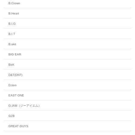
B.Crown
B.Heart
B.I.G
B.I.T
B:skit
BIG EAR
BoK
D&T(DNT)
D.tion
EAST ONE
G.IAM（ジーアイエム）
G2B
GREAT GUYS