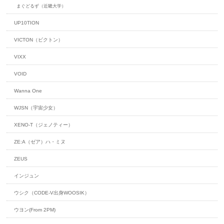
まぐどるず（近畿大学）
UP10TION
VICTON（ビクトン）
VIXX
VOID
Wanna One
WJSN（宇宙少女）
XENO-T（ジェノティー）
ZE:A（ゼア）ハ・ミヌ
ZEUS
インジュン
ウシク（CODE-V出身WOOSIK）
ウヨン(From 2PM)