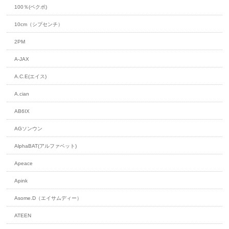
100％(ペクポ)
10cm（シプセンチ）
2PM
A-JAX
A.C.E(エイス)
A.cian
AB6IX
AGソンウン
AlphaBAT(アルファベット)
Apeace
Apink
Asome.D（エイサムディー）
ATEEN