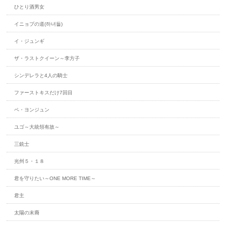
ひとり酒男女
イニョプの道(하녀들)
イ・ジュンギ
ザ・ラストクイーン～李方子
シンデレラと4人の騎士
ファーストキスだけ7回目
ペ・ヨンジュン
ユゴ～大統領有故～
三銃士
光州５・１８
君を守りたい～ONE MORE TIME～
君主
太陽の末裔