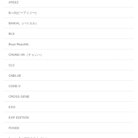
ATEEZ
B.I.G(ビーアイジー)
BAIKAL（バイカル）
BLK
Boys Republic
CHUNG HA（チョンハ）
CLC
CNBLUE
CODE-V
CROSS GENE
EXO
EXP EDITION
FOXEE