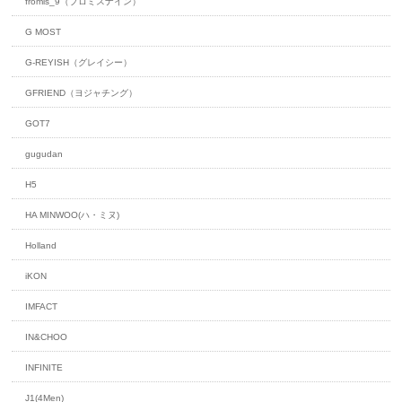
fromis_9（プロミスナイン）
G MOST
G-REYISH（グレイシー）
GFRIEND（ヨジャチング）
GOT7
gugudan
H5
HA MINWOO(ハ・ミヌ)
Holland
iKON
IMFACT
IN&CHOO
INFINITE
J1(4Men)