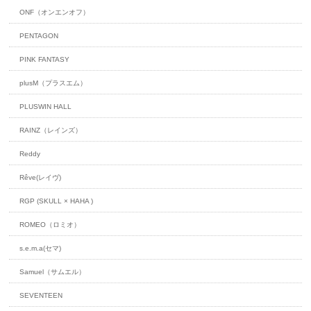
ONF（オンエンオフ）
PENTAGON
PINK FANTASY
plusM（プラスエム）
PLUSWIN HALL
RAINZ（レインズ）
Reddy
Rêve(レイヴ)
RGP (SKULL × HAHA )
ROMEO（ロミオ）
s.e.m.a(セマ)
Samuel（サムエル）
SEVENTEEN