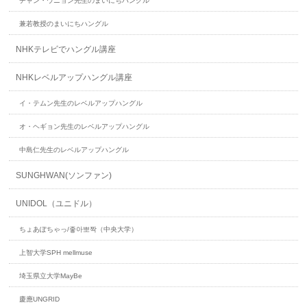
チャン・ウニョン先生のまいにちハングル
兼若教授のまいにちハングル
NHKテレビでハングル講座
NHKレベルアップハングル講座
イ・テムン先生のレベルアップハングル
オ・ヘギョン先生のレベルアップハングル
中島仁先生のレベルアップハングル
SUNGHWAN(ソンファン)
UNIDOL（ユニドル）
ちょあぽちゃっ/좋아뽀짝（中央大学）
上智大学SPH mellmuse
埼玉県立大学MayBe
慶應UNGRID