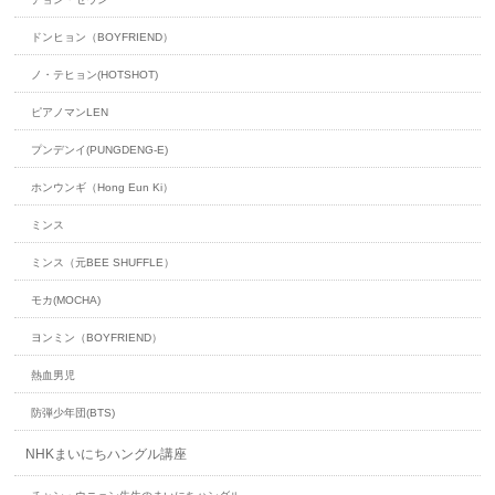
ドンヒョン（BOYFRIEND）
ノ・テヒョン(HOTSHOT)
ピアノマンLEN
プンデンイ(PUNGDENG-E)
ホンウンギ（Hong Eun Ki）
ミンス
ミンス（元BEE SHUFFLE）
モカ(MOCHA)
ヨンミン（BOYFRIEND）
熱血男児
防弾少年団(BTS)
NHKまいにちハングル講座