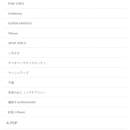
PINK CRES.
Smileberry
SUPER FANTASY
Takuya
UPUP GIRLS
ごるさが
チャオベッラチンクエッティ
マッシュアップ
千歳
安来のおじ（ノグチアツシ）
橘莉子＆ARASAYAN
虹彩☆RaveL
K-POP