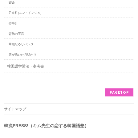
密会
尹東柱(ユン・ドンジュ)
砂時計
背徳の王宮
華麗なるリベンジ
雲が描いた月明かり
韓国語学習法・参考書
PAGETOP
サイトマップ
韓流PRESS!（キム先生の恋する韓国語塾）