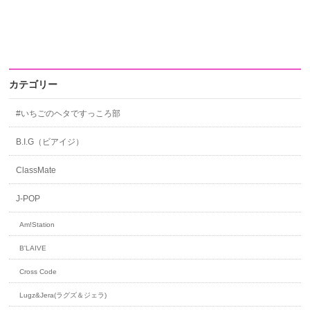
カテゴリー
#いちごのヘタですっころ部
B.I.G（ビアイジ）
ClassMate
J-POP
Am!Station
B'LAIVE
Cross Code
Lugz&Jera(ラグズ＆ジェラ)