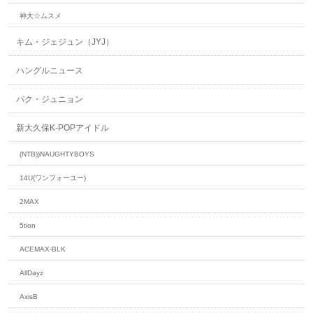
神大☆ムスメ
キム・ジェジュン（JYJ）
ハングルニュース
パク・ジュニョン
新大久保K-POPアイドル
(NTB))NAUGHTYBOYS
14U(ワンフォーユー)
2MAX
5tion
ACEMAX-BLK
AllDayz
AxisB