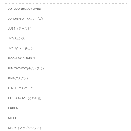
JG (JOONHO&GYUMIN)
JUNGGIGO（ジョンギゴ）
JUST（ジャスト）
JYJジュンス
JYJパク・ユチョン
KCON 2018 JAPAN
KIM TAEWOO(キム・テウ)
KNK(クナクン)
L.A.U（エルエーユー）
LIKE A MOVIE(영화처럼)
LUCENTE
M.FECT
MAP6（マップシックス）