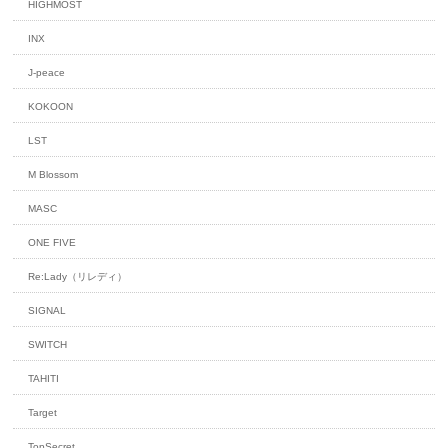
HIGHMOST
INX
J-peace
KOKOON
LST
M Blossom
MASC
ONE FIVE
Re:Lady（リレディ）
SIGNAL
SWITCH
TAHITI
Target
TopSecret