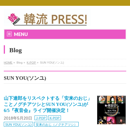
MENU
Blog
HOME
»
Blog »
K-POP
»
SUN YOU(ソンユ)
SUN YOU(ソンユ)
山下達郎をリスペクトする「安来のおじ」
ことノグチアツシとSUN YOU(ソンユ)が
6/5『夜音会』ライブ開催決定！
2018年5月20日
J-POP
K-POP
SUN YOU(ソンユ)
安来のおじ（ノグチアツシ）