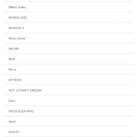
Million Seller
MOMOLAND
MONSTA X
Moon Shine
MR.MR
MVP
MY.st
MYTEEN
NCT 127&NCT DREAM
Neer
NICOLE(元KARA)
NiziU
NU'EST