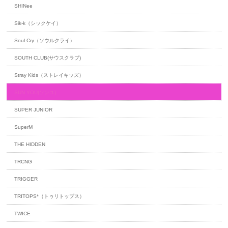
SHINee
Sik-k（シックケイ）
Soul Cry（ソウルクライ）
SOUTH CLUB(サウスクラブ)
Stray Kids（ストレイキッズ）
SUN YOU(ソンユ)
SUPER JUNIOR
SuperM
THE HIDDEN
TRCNG
TRIGGER
TRITOPS*（トゥリトップス）
TWICE