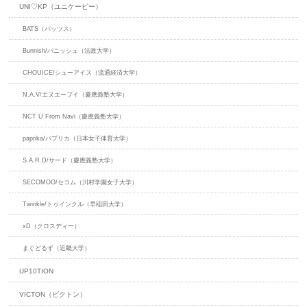
UNI♡KP（ユニケーピー）
BATS（バッツス）
Bunnish/バニッシュ（法政大学）
CHOUICE/シューアイス（流通経済大学）
N.A.V/エヌエーブイ（慶應義塾大学）
NCT U From Navi（慶應義塾大学）
paprika/パプリカ（日本女子体育大学）
S.A.R.D/サード（慶應義塾大学）
SECOMOO/セコム（川村学園女子大学）
Twinkle/トゥインクル（早稲田大学）
xD（クロスディー）
まぐどるず（近畿大学）
UP10TION
VICTON（ビクトン）