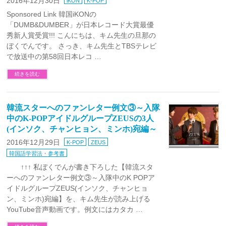
2016年12月30日
iKON
K-POP
Sponsored Link 韓国iKONの
「DUMB&DUMBER」が日本レコード大賞最優
秀新人賞受賞!!! こんにちは、キム先生の旦那の
ぼくでんです。 さっき、キム先生とTBSテレビ
で放送中の第58回日本レコ …
続きを読む
韓流スターへのファンレター例文③～入隊
中のK-POPアイドルグループZEUSの3人
(インソク、チャンヒョン、ミンホ)宛編～
2016年12月29日
K-POP
ZEUS
韓国語学習法・参考書
↑↑↑ 私ぼくでんが書き下ろした【韓流スタ
ーへのファンレター例文③～入隊中のK POPア
イドルグループZEUS(インソク、チャンヒョ
ン、ミンホ)宛編】を、キム先生が読み上げる
YouTube音声動画です。例文にはカタカ …