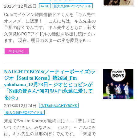
2016年12月25日
AxisB
新大久保K-POPアイドル
Cuteでイケメン韓国俳優ドアくんを「キム先生
オススメ」に認定！！ こんにちは、キム先生の
旦那のぼくでんです。 キム先生とともに、新大
久保発K-POPアイドルの活動を応援し続けてい
ます。 現在、明日のスターの座を夢見るK …
続きを読む
NAUGHTYBOYS(ノーティーボーイズ)ラ
ジオ【Soul to Korea】第26回_Fm
yokohama_12月23日～ジオとヒョビンが
「Nsifの皆さん“예지앞사”(永遠に愛して
る)☆」
2016年12月24日
(NTB))NAUGHTYBOYS
新大久保K-POPアイドル
来週でSoul to Koreaが最終回に！～「悲しく泣
いてください、みなさん」（ジオ）～ こんにち
は、キム先生の旦那のぼくでんです。 「来週で