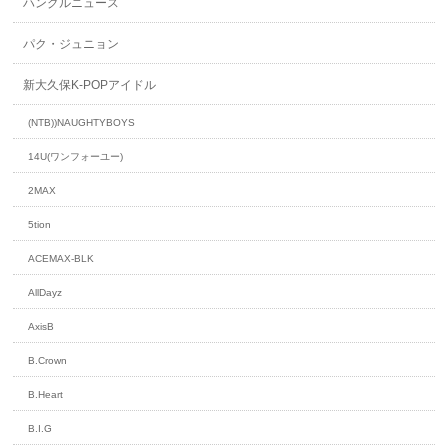
ハングルニュース
パク・ジュニョン
新大久保K-POPアイドル
(NTB))NAUGHTYBOYS
14U(ワンフォーユー)
2MAX
5tion
ACEMAX-BLK
AllDayz
AxisB
B.Crown
B.Heart
B.I.G