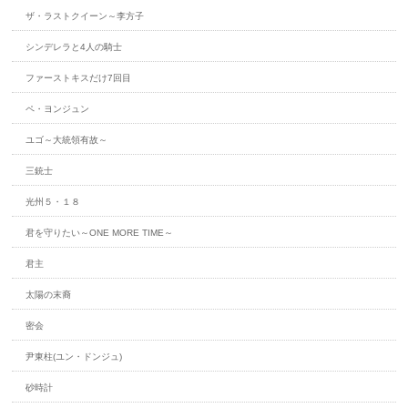
ザ・ラストクイーン～李方子
シンデレラと4人の騎士
ファーストキスだけ7回目
ペ・ヨンジュン
ユゴ～大統領有故～
三銃士
光州５・１８
君を守りたい～ONE MORE TIME～
君主
太陽の末裔
密会
尹東柱(ユン・ドンジュ)
砂時計