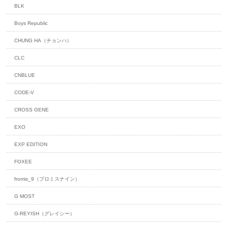
BLK
Boys Republic
CHUNG HA（チョンハ）
CLC
CNBLUE
CODE-V
CROSS GENE
EXO
EXP EDITION
FOXEE
fromis_9（プロミスナイン）
G MOST
G-REYISH（グレイシー）