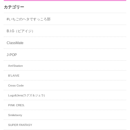
カテゴリー
#いちごのヘタですっころ部
B.I.G（ビアイジ）
ClassMate
J-POP
Am!Station
B'LAIVE
Cross Code
Lugz&Jera(ラグズ＆ジェラ)
PINK CRES.
Smileberry
SUPER FANTASY