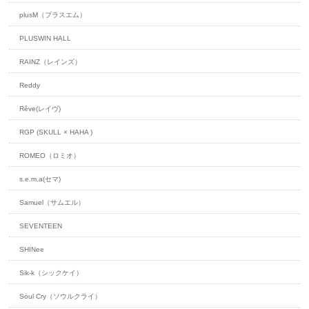
plusM（プラスエム）
PLUSWIN HALL
RAINZ（レインズ）
Reddy
Rêve(レイヴ)
RGP (SKULL × HAHA )
ROMEO（ロミオ）
s.e.m.a(セマ)
Samuel（サムエル）
SEVENTEEN
SHINee
Sik-k（シックケイ）
Soul Cry（ソウルクライ）