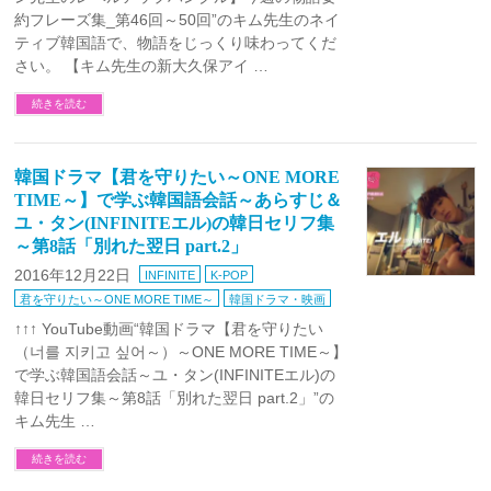
約フレーズ集_第46回～50回”のキム先生のネイ
ティブ韓国語で、物語をじっくり味わってくだ
さい。 【キム先生の新大久保アイ …
続きを読む
韓国ドラマ【君を守りたい～ONE MORE
TIME～】で学ぶ韓国語会話～あらすじ＆
ユ・タン(INFINITEエル)の韓日セリフ集
～第8話「別れた翌日 part.2」
2016年12月22日
INFINITE
K-POP
君を守りたい～ONE MORE TIME～
韓国ドラマ・映画
↑↑↑ YouTube動画“韓国ドラマ【君を守りたい
（너를 지키고 싶어～）～ONE MORE TIME～】
で学ぶ韓国語会話～ユ・タン(INFINITEエル)の
韓日セリフ集～第8話「別れた翌日 part.2」”の
キム先生 …
続きを読む