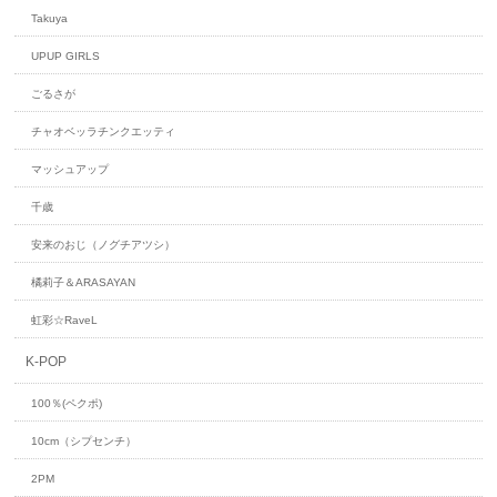
Takuya
UPUP GIRLS
ごるさが
チャオベッラチンクエッティ
マッシュアップ
千歳
安来のおじ（ノグチアツシ）
橘莉子＆ARASAYAN
虹彩☆RaveL
K-POP
100％(ペクポ)
10cm（シプセンチ）
2PM