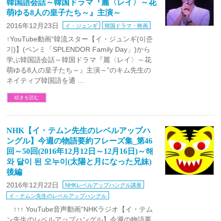
韓国語会話～韓国ドラマ『麗〈レイ〉～花
萌ゆる8人の皇子たち～』主演～
2016年12月23日
イ・ジュンギ
韓国ドラマ・映画
↑YouTube動画“韓流スター【イ・ジュンギ(이준
기)】(ペンミ「SPLENDOR Family Day」)から
学ぶ韓国語会話～韓国ドラマ『麗〈レイ〉～花
萌ゆる8人の皇子たち～』主演～”のキム先生の
ネイティブ韓国語を通 …
続きを読む
NHK【イ・テムン先生のレベルアップハ
ングル】今週の物語要約フレーズ集_第46
回～50回(2016年12月12日～12月16日)～해
와 달이 된 오누이(太陽と月になった兄妹)
後編
2016年12月22日
NHKレベルアップハングル講座
イ・テムン先生のレベルアップハングル
↑↑↑ YouTube音声動画“NHKラジオ【イ・テム
ン先生のレベルアップハングル】今週の物語要