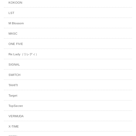
KOKOON
LST
M Blossom
MASC
ONE FIVE
Re:Lady（リレディ）
SIGNAL
SWITCH
TAHITI
Target
TopSecret
VERMUDA
X-TIME