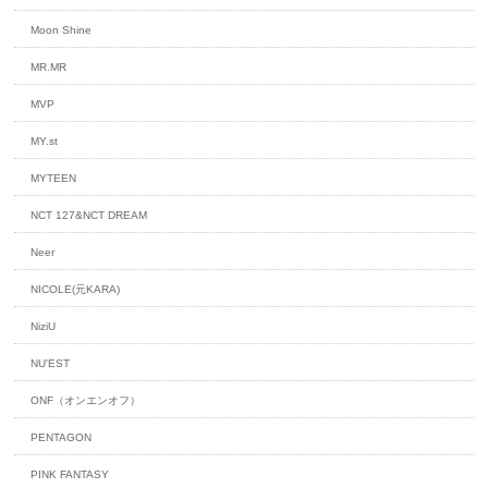
Moon Shine
MR.MR
MVP
MY.st
MYTEEN
NCT 127&NCT DREAM
Neer
NICOLE(元KARA)
NiziU
NU'EST
ONF（オンエンオフ）
PENTAGON
PINK FANTASY