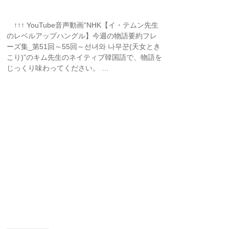
↑↑↑ YouTube音声動画“NHK【イ・テムン先生
のレベルアップハングル】今週の物語要約フレ
ーズ集_第51回～55回～선녀와 나무꾼(天女とき
こり)”のキム先生のネイティブ韓国語で、物語を
じっくり味わってください。 …