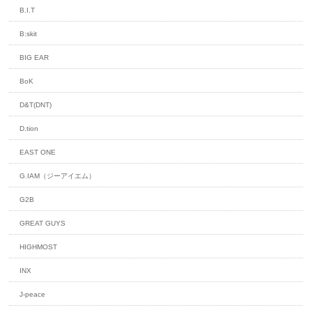
B.I.T
B:skit
BIG EAR
BoK
D&T(DNT)
D.tion
EAST ONE
G.IAM（ジーアイエム）
G2B
GREAT GUYS
HIGHMOST
INX
J-peace