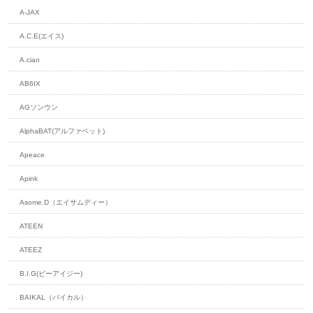
A-JAX
A.C.E(エイス)
A.cian
AB6IX
AGソンウン
AlphaBAT(アルファベット)
Apeace
Apink
Asome.D（エイサムディー）
ATEEN
ATEEZ
B.I.G(ビーアイジー)
BAIKAL（バイカル）