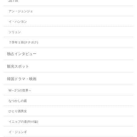
ZETTA
アン・ジュンジェ
イ・ハンヨン
ソリュン
７学年１班(ナナガク)
独占インタビュー
観光スポット
韓国ドラマ・映画
W～2つの世界～
なつかしの庭
ひとり酒男女
イニョプの道(하녀들)
イ・ジュンギ