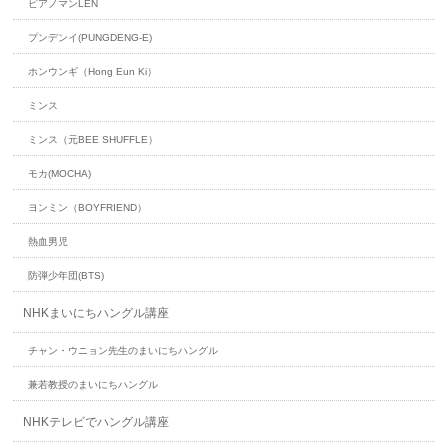
ピアノマンLEN
プンデンイ(PUNGDENG-E)
ホンウンギ（Hong Eun Ki）
ミンス
ミンス（元BEE SHUFFLE）
モカ(MOCHA)
ヨンミン（BOYFRIEND）
熱血男児
防弾少年団(BTS)
NHKまいにちハングル講座
チャン・ウニョン先生のまいにちハングル
兼若教授のまいにちハングル
NHKテレビでハングル講座