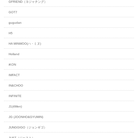
GFRIEND（ヨジャチング）
GOT7
gugudan
H5
HA MINWOO(ハ・ミヌ)
Holland
iKON
IMFACT
IN&CHOO
INFINITE
J1(4Men)
JG (JOONHO&GYUMIN)
JUNGGIGO（ジョンギゴ）
JUST（ジャスト）