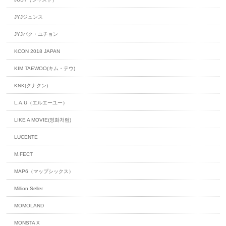
JYJジュンス
JYJパク・ユチョン
KCON 2018 JAPAN
KIM TAEWOO(キム・テウ)
KNK(クナクン)
L.A.U（エルエーユー）
LIKE A MOVIE(영화처럼)
LUCENTE
M.FECT
MAP6（マップシックス）
Million Seller
MOMOLAND
MONSTA X