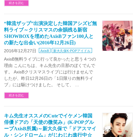
続きを読む
“韓流ザップ”出演決定した韓国アシズビ無
料ライブ～クリスマスの余韻残る新宿
SHOWBOXを埋めたAxisBファン100人と
の新たな出会い(2016年12月26日)
2016年12月27日
AxisB
新大久保K-POPアイドル
AxisB無料ライブに行って良かったと思う４つの
理由 こんにちは、キム先生の旦那のぼくでんで
す。 AxisBクリスマスライブには行けませんで
したが、昨日12月26日の「1日限りの無料ライ
ブ」には駆けつけました。 そして、 …
続きを読む
キム先生オススメのCuteでイケメン韓国
俳優ドアの「天使の微笑み」(K-POPグル
ープAxisB所属)～新大久保で「ドアスマイ
ル・シンドローム」がじわじわ進行中☆