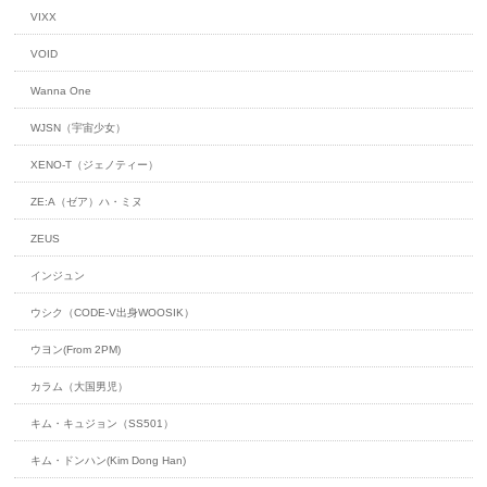
VIXX
VOID
Wanna One
WJSN（宇宙少女）
XENO-T（ジェノティー）
ZE:A（ゼア）ハ・ミヌ
ZEUS
インジュン
ウシク（CODE-V出身WOOSIK）
ウヨン(From 2PM)
カラム（大国男児）
キム・キュジョン（SS501）
キム・ドンハン(Kim Dong Han)