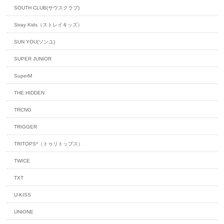
SOUTH CLUB(サウスクラブ)
Stray Kids（ストレイキッズ）
SUN YOU(ソンユ)
SUPER JUNIOR
SuperM
THE HIDDEN
TRCNG
TRIGGER
TRITOPS*（トゥリトップス）
TWICE
TXT
U-KISS
UNIONE