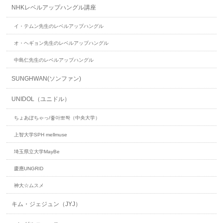
NHKレベルアップハングル講座
イ・テムン先生のレベルアップハングル
オ・ヘギョン先生のレベルアップハングル
中島仁先生のレベルアップハングル
SUNGHWAN(ソンファン)
UNIDOL（ユニドル）
ちょあぽちゃっ/좋아뽀짝（中央大学）
上智大学SPH mellmuse
埼玉県立大学MayBe
慶應UNGRID
神大☆ムスメ
キム・ジェジュン（JYJ）