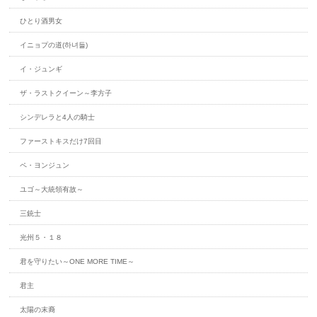
ひとり酒男女
イニョプの道(하녀들)
イ・ジュンギ
ザ・ラストクイーン～李方子
シンデレラと4人の騎士
ファーストキスだけ7回目
ペ・ヨンジュン
ユゴ～大統領有故～
三銃士
光州５・１８
君を守りたい～ONE MORE TIME～
君主
太陽の末裔