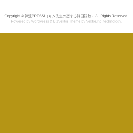
Copyright ©
韓流PRESS!（キム先生の恋する韓国語塾）
All Rights Reserved.
Powered by
WordPress
&
BizVektor Theme
by Vektor,Inc. technology.