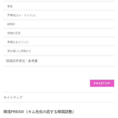
密会
尹東柱(ユン・ドンジュ)
砂時計
背徳の王宮
華麗なるリベンジ
雲が描いた月明かり
韓国語学習法・参考書
PAGETOP
サイトマップ
韓流PRESS!（キム先生の恋する韓国語塾）