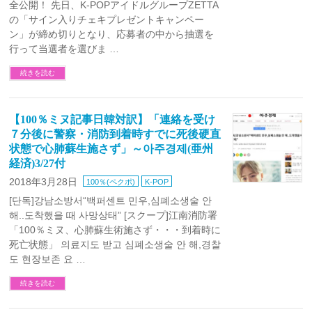
全公開！ 先日、K-POPアイドルグループZETTA
の「サイン入りチェキプレゼントキャンペー
ン」が締め切りとなり、応募者の中から抽選を
行って当選者を選びま …
続きを読む
【100％ミヌ記事日韓対訳】「連絡を受け
７分後に警察・消防到着時すでに死後硬直
状態で心肺蘇生施さず」～아주경제(亜州
経済)3/27付
2018年3月28日
100％(ペクポ)
K-POP
[단독]강남소방서“백퍼센트 민우,심폐소생술 안
해..도착했을 때 사망상태” [スクープ]江南消防署
「100％ミヌ、心肺蘇生術施さず・・・到着時に
死亡状態」 의료지도 받고 심폐소생술 안 해,경찰
도 현장보존 요 …
続きを読む