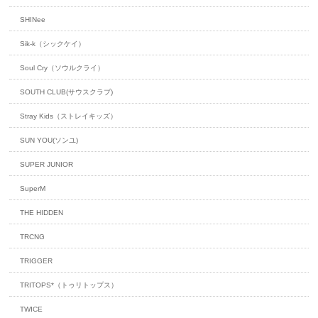
SHINee
Sik-k（シックケイ）
Soul Cry（ソウルクライ）
SOUTH CLUB(サウスクラブ)
Stray Kids（ストレイキッズ）
SUN YOU(ソンユ)
SUPER JUNIOR
SuperM
THE HIDDEN
TRCNG
TRIGGER
TRITOPS*（トゥリトップス）
TWICE