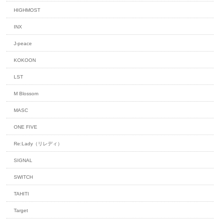
HIGHMOST
INX
J-peace
KOKOON
LST
M Blossom
MASC
ONE FIVE
Re:Lady（リレディ）
SIGNAL
SWITCH
TAHITI
Target