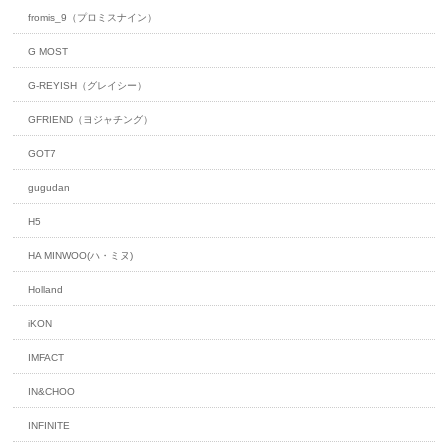
fromis_9（プロミスナイン）
G MOST
G-REYISH（グレイシー）
GFRIEND（ヨジャチング）
GOT7
gugudan
H5
HA MINWOO(ハ・ミヌ)
Holland
iKON
IMFACT
IN&CHOO
INFINITE