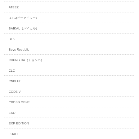
ATEEZ
B.I.G(ビーアイジー)
BAIKAL（バイカル）
BLK
Boys Republic
CHUNG HA（チョンハ）
CLC
CNBLUE
CODE-V
CROSS GENE
EXO
EXP EDITION
FOXEE