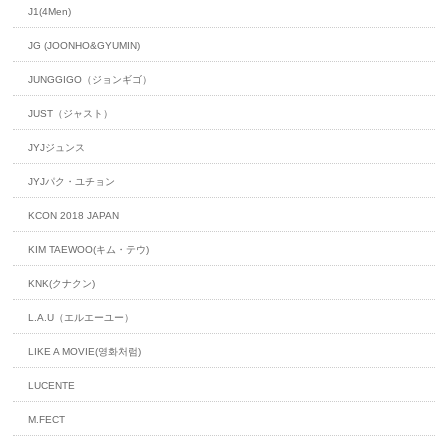
J1(4Men)
JG (JOONHO&GYUMIN)
JUNGGIGO（ジョンギゴ）
JUST（ジャスト）
JYJジュンス
JYJパク・ユチョン
KCON 2018 JAPAN
KIM TAEWOO(キム・テウ)
KNK(クナクン)
L.A.U（エルエーユー）
LIKE A MOVIE(영화처럼)
LUCENTE
M.FECT