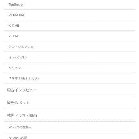
TopSecret
VERMUDA
X-TIME
ZETTA
アン・ジュンジェ
イ・ハンヨン
ソリュン
７学年１班(ナナガク)
独占インタビュー
観光スポット
韓国ドラマ・映画
W～2つの世界～
なつかしの庭