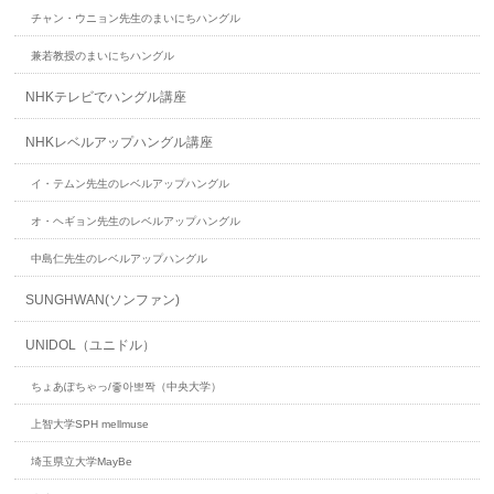
チャン・ウニョン先生のまいにちハングル
兼若教授のまいにちハングル
NHKテレビでハングル講座
NHKレベルアップハングル講座
イ・テムン先生のレベルアップハングル
オ・ヘギョン先生のレベルアップハングル
中島仁先生のレベルアップハングル
SUNGHWAN(ソンファン)
UNIDOL（ユニドル）
ちょあぽちゃっ/좋아뽀짝（中央大学）
上智大学SPH mellmuse
埼玉県立大学MayBe