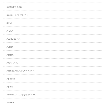
100％(ペクポ)
10cm（シプセンチ）
2PM
A-JAX
A.C.E(エイス)
A.cian
AB6IX
AGソンウン
AlphaBAT(アルファベット)
Apeace
Apink
Asome.D（エイサムディー）
ATEEN