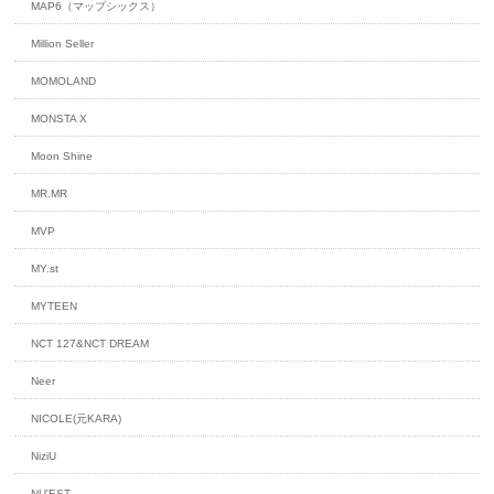
MAP6（マップシックス）
Million Seller
MOMOLAND
MONSTA X
Moon Shine
MR.MR
MVP
MY.st
MYTEEN
NCT 127&NCT DREAM
Neer
NICOLE(元KARA)
NiziU
NU'EST