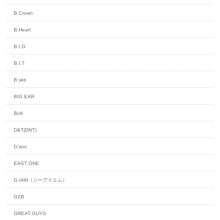
B.Crown
B.Heart
B.I.G
B.I.T
B:skit
BIG EAR
BoK
D&T(DNT)
D.tion
EAST ONE
G.IAM（ジーアイエム）
G2B
GREAT GUYS