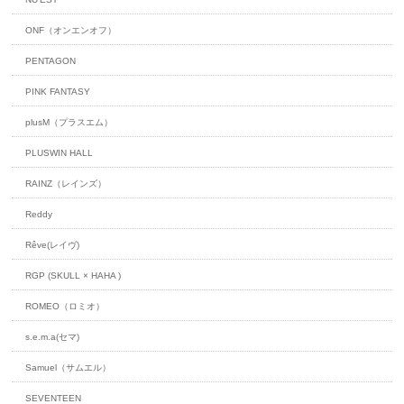
ONF（オンエンオフ）
PENTAGON
PINK FANTASY
plusM（プラスエム）
PLUSWIN HALL
RAINZ（レインズ）
Reddy
Rêve(レイヴ)
RGP (SKULL × HAHA )
ROMEO（ロミオ）
s.e.m.a(セマ)
Samuel（サムエル）
SEVENTEEN