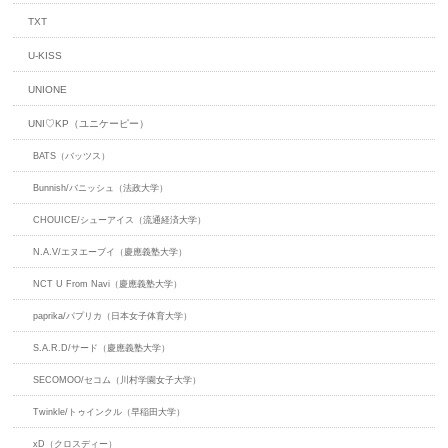
TXT
U-KISS
UNIONE
UNI♡KP（ユニケーピー）
BATS（バッツス）
Bunnish/バニッシュ（法政大学）
CHOUICE/シューアイス（流通経済大学）
N.A.V/エヌエーブイ（慶應義塾大学）
NCT U From Navi（慶應義塾大学）
paprika/パプリカ（日本女子体育大学）
S.A.R.D/サード（慶應義塾大学）
SECOMOO/セコム（川村学園女子大学）
Twinkle/トゥインクル（早稲田大学）
xD（クロスディー）