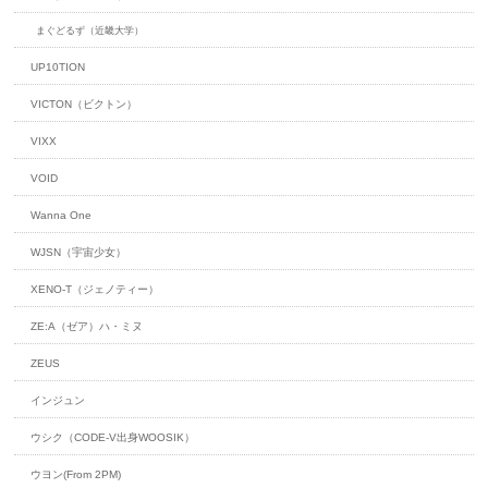
まぐどるず（近畿大学）
UP10TION
VICTON（ビクトン）
VIXX
VOID
Wanna One
WJSN（宇宙少女）
XENO-T（ジェノティー）
ZE:A（ゼア）ハ・ミヌ
ZEUS
インジュン
ウシク（CODE-V出身WOOSIK）
ウヨン(From 2PM)