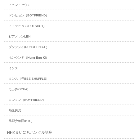
チョン・セウン
ドンヒョン（BOYFRIEND）
ノ・テヒョン(HOTSHOT)
ピアノマンLEN
プンデンイ(PUNGDENG-E)
ホンウンギ（Hong Eun Ki）
ミンス
ミンス（元BEE SHUFFLE）
モカ(MOCHA)
ヨンミン（BOYFRIEND）
熱血男児
防弾少年団(BTS)
NHKまいにちハングル講座