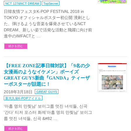
NCT 127&NCT DREAM
TopSecret
日韓友情フェスタK-POP FESTIVAL 2018 in
TOKYO オフィシャルポスター初公開 溌剌とし
た、弾けるような音楽を爆発させているNCT
DREAM、新しい姿で活発な活動と飛躍に向け前
進中のIMFACTと …
続きを読む
【FREE ZONE記事日韓対訳】「9名の少
女漫画のようなイケメン」ボーイズ
GREAT GUYS新曲『GANDA』ティーザ
ーポスターが話題に！
2018年3月18日
GREAT GUYS
新大久保K-POPアイドル
‘아홉 명의 만찢남’ 보이그룹 멋진 녀석들, 신곡
‘간다’ 티저 포스터 화제’아홉 명의 만찢남’ 보이그
룹 멋진 녀석들, 신곡 &#82 …
続きを読む