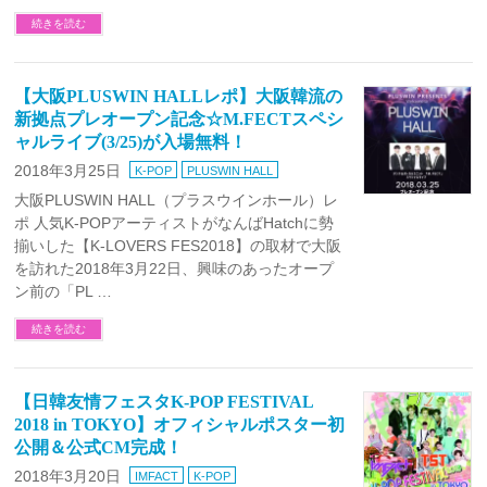
続きを読む
【大阪PLUSWIN HALLレポ】大阪韓流の
新拠点プレオープン記念☆M.FECTスペシ
ャルライブ(3/25)が入場無料！
2018年3月25日
K-POP
PLUSWIN HALL
大阪PLUSWIN HALL（プラスウインホール）レ
ポ 人気K-POPアーティストがなんばHatchに勢
揃いした【K-LOVERS FES2018】の取材で大阪
を訪れた2018年3月22日、興味のあったオープ
ン前の「PL …
続きを読む
【日韓友情フェスタK-POP FESTIVAL
2018 in TOKYO】オフィシャルポスター初
公開＆公式CM完成！
2018年3月20日
IMFACT
K-POP