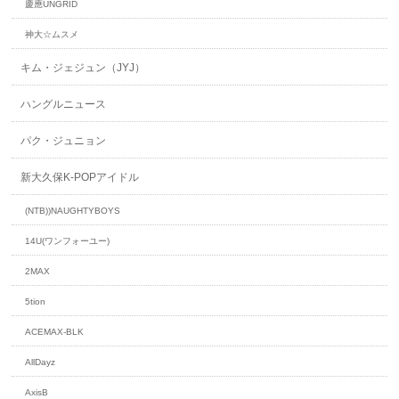
慶應UNGRID
神大☆ムスメ
キム・ジェジュン（JYJ）
ハングルニュース
パク・ジュニョン
新大久保K-POPアイドル
(NTB))NAUGHTYBOYS
14U(ワンフォーユー)
2MAX
5tion
ACEMAX-BLK
AllDayz
AxisB