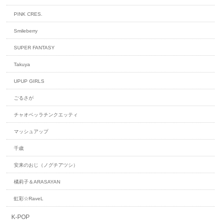
PINK CRES.
Smileberry
SUPER FANTASY
Takuya
UPUP GIRLS
ごるさが
チャオベッラチンクエッティ
マッシュアップ
千歳
安来のおじ（ノグチアツシ）
橘莉子＆ARASAYAN
虹彩☆RaveL
K-POP