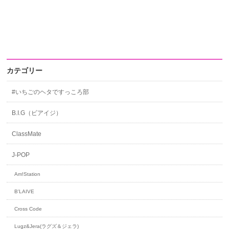
カテゴリー
#いちごのヘタですっころ部
B.I.G（ビアイジ）
ClassMate
J-POP
Am!Station
B'LAIVE
Cross Code
Lugz&Jera(ラグズ＆ジェラ)