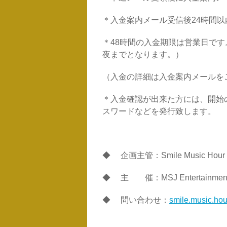
＊入金案内メール受信後24時間以
＊48時間の入金期限は営業日です
夜までとなります。）
（入金の詳細は入金案内メールを
＊入金確認が出来た方には、開始
スワードなどを発行致します。
◆ 企画主管：Smile Music Hour
◆ 主 催：MSJ Entertainmen
◆ 問い合わせ：
smile.music.ho