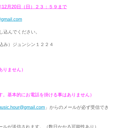
年12月20日（日）２３：５９
まで
@gmail.
com
し込んでください。
込み）ジュンシン１２２４
ありません）
す。
基本的にお電話を掛ける事はありません）
music.hour@
gmail.com
」
からのメールが必ず受信でき
ールが送信されます。（
数日かかる可能性あり）