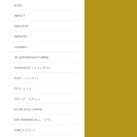
iKON
IMFACT
IN&CHOO
INFINITE
J1(4Men)
JG (JOONHO&GYUMIN)
JUNGGIGO（ジョンギゴ）
JUST（ジャスト）
JYJジュンス
JYJパク・ユチョン
KCON 2018 JAPAN
KIM TAEWOO(キム・テウ)
KNK(クナクン)