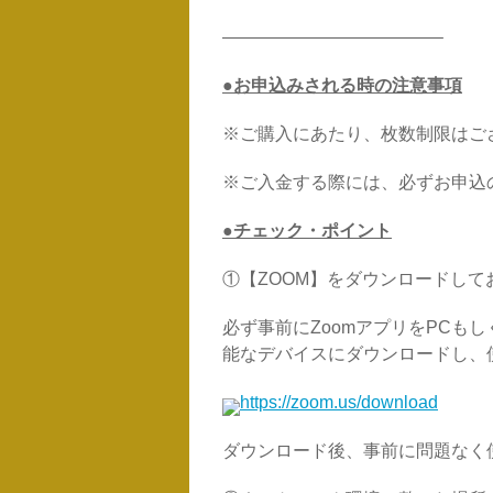
——————————
——–
●お申込みされる時の注意事項
※ご購入にあたり、枚数制限はご
※ご入金する際には、必ずお申込
●チェック・ポイント
①【ZOOM】をダウンロードして
必ず事前にZoomアプリをPCも
能なデバイスにダウンロードし、
https://zoom.us/download
ダウンロード後、
事前に問題なく