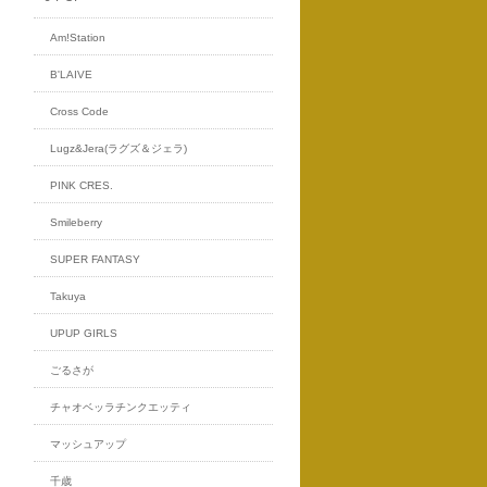
Am!Station
B'LAIVE
Cross Code
Lugz&Jera(ラグズ＆ジェラ)
PINK CRES.
Smileberry
SUPER FANTASY
Takuya
UPUP GIRLS
ごるさが
チャオベッラチンクエッティ
マッシュアップ
千歳