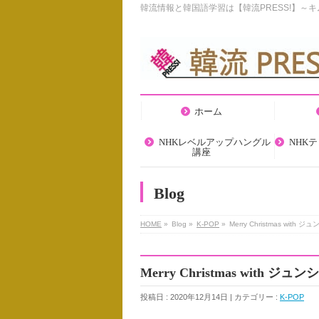
韓流情報と韓国語学習は【韓流PRESS!】～
ホーム
NHKレベルアップハングル
NHK
講座
Blog
HOME
»
Blog »
K-POP
»
Merry Christmas w
Merry Christmas wit
投稿日 : 2020年12月14日 | カテゴリー :
K-POP