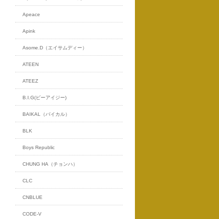
Apeace
Apink
Asome.D（エイサムディー）
ATEEN
ATEEZ
B.I.G(ビーアイジー)
BAIKAL（バイカル）
BLK
Boys Republic
CHUNG HA（チョンハ）
CLC
CNBLUE
CODE-V