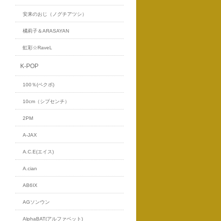
安来のおじ（ノグチアツシ）
橘莉子＆ARASAYAN
虹彩☆RaveL
K-POP
100％(ペクポ)
10cm（シプセンチ）
2PM
A-JAX
A.C.E(エイス)
A.cian
AB6IX
AGソンウン
AlphaBAT(アルファベット)