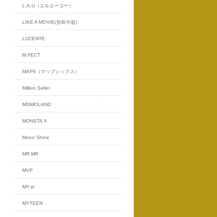
L.A.U（エルエーユー）
LIKE A MOVIE(영화처럼)
LUCENTE
M.FECT
MAP6（マップシックス）
Million Seller
MOMOLAND
MONSTA X
Moon Shine
MR.MR
MVP
MY.st
MYTEEN