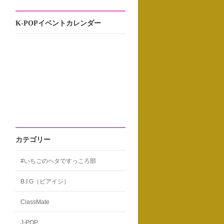
K-POPイベントカレンダー
カテゴリー
#いちごのヘタですっころ部
B.I.G（ビアイジ）
ClassMate
J-POP