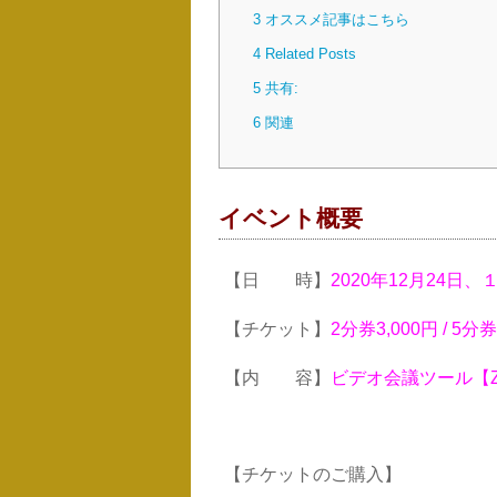
3
オススメ記事はこちら
4
Related Posts
5
共有:
6
関連
イベント概要
【日 時】
2020年12月24日
【チケット】
2分券3,000円 / 5分券
【内 容】
ビデオ会議ツール【Z
【チケットのご購入】