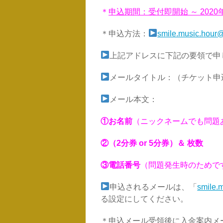
＊
申込期間：受付即開始 ～ 2020
＊申込方法：
smile.music.hour
上記アドレスに下記の要領で申
メールタイトル：（チケット申
メール本文：
①お名前
（ニックネームでも問題
②（2分券 or 5分券）＆ 枚数
③電話番号
（問題発生時のためで
申込されるメールは、「
smile.
る設定にしてください。
＊申込メール受領後に入金案内メ