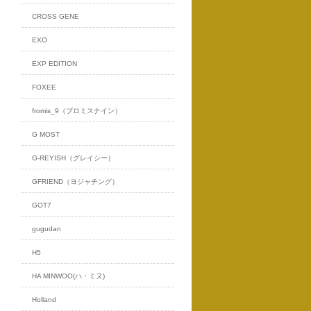
CROSS GENE
EXO
EXP EDITION
FOXEE
fromis_9（プロミスナイン）
G MOST
G-REYISH（グレイシー）
GFRIEND（ヨジャチング）
GOT7
gugudan
H5
HA MINWOO(ハ・ミヌ)
Holland