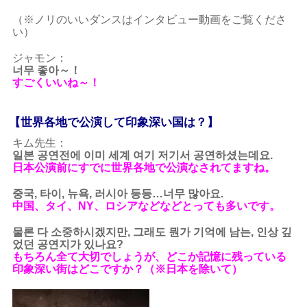
（※ノリのいいダンスはインタビュー動画をご覧くださ
い）
ジャモン：
너무 좋아～！
すごくいいね～！
【世界各地で公演して印象深い国は？】
キム先生：
일본 공연전에 이미 세계 여기 저기서 공연하셨는데요.
日本公演前にすでに世界各地で公演なされてますね。
중국, 타이, 뉴욕, 러시아 등등…너무 많아요.
中国、タイ、NY、ロシアなどなどとっても多いです。
물론 다 소중하시겠지만, 그래도 뭔가 기억에 남는, 인상 깊
었던 공연지가 있나요?
もちろん全て大切でしょうが、どこか記憶に残っている
印象深い街はどこですか？（※日本を除いて）