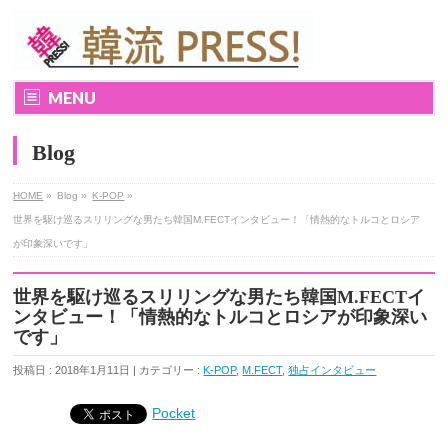
MENU
Blog
HOME
»
Blog »
K-POP
»
世界を駆け巡るスリリングな男たち韓国M.FECTインタビュー！「情熱的なトルコとロシア
が印象深いです」
世界を駆け巡るスリリングな男たち韓国M.FECTイ
ンタビュー！「情熱的なトルコとロシアが印象深い
です」
投稿日 : 2018年1月11日 | カテゴリー :
K-POP
,
M.FECT
,
独占インタビュー
Pocket