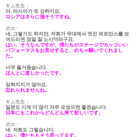
キム先生：
아, 러시아가 또 강하지요.
ロシアはさらに強そうですね。
ボホ：
네, 그렇기도 하지만, 저희가 무대에서 멋진 퍼포만스를 보
여드리면 정말 잘 노시더라구요.
はい、そうなんですが、僕たちがステージでカッコいい
パフォーマスをお見せすると、めちゃ騒いでくれまし
た。
너무 즐거웠습니다.
ほんとに楽しかったです。
잊혀지지가 않아요.
忘れられませんね。
キム先生：
일본도 이제 더 많이 자주 오셨으면 좋겠습니다.
日本にもこれからどんどん来て欲しいです。
ボホ：
네, 저희도 그렇습니다.
はい、僕たちもそう思ってます。