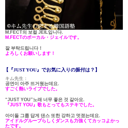
M.FECT의 보컬 JEIL입니다.
M.FECTのボーカル・ジェイルです。
잘 부탁드립니다！
よろしくお願いします！
【『JUST YOU』でお気に入りの振付は？】
キム先生：
공연이 아주 뜨거웠는데요.
すごく熱いライブでした。
“JUST YOU”노래 너무 좋은 것 같아요.
『JUST YOU』歌もとってもステキでした。
아이돌 그룹 답게 댄스 또한 강하고 멋졌는데요.
アイドルグループらしくダンスも力強くてカッコよかっ
たです。