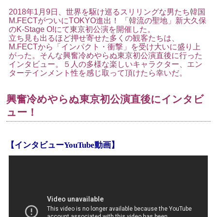
2018年1月9日、世界を駆け巡るスリリングな男たち韓国
M.FECTがついにTOKYO進出！ 「韓流の聖地」新大久保
のK-Stage O!にて東京初公演を開催した。
立ち見も出るほど押せ寄せた多くの観客たちは、
M.FECTから「インパクト・衝撃」を受け大いに盛り上
がった。
そんな興奮冷めやらぬ東京初公演直後に行った
インタビュー。５人の多様な楽しいキャラクター、エン
ターテインメント性を感じ取って頂けたら幸いだ。
興奮冷めやらぬ東京初公演直後にインタビ
ュー！
【インタビューYouTube動画】