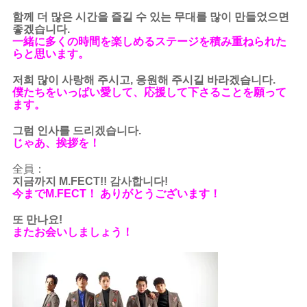
함께 더 많은 시간을 즐길 수 있는 무대를 많이 만들었으면
좋겠습니다.
一緒に多くの時間を楽しめるステージを積み重ねられた
らと思います。
저희 많이 사랑해 주시고, 응원해 주시길 바라겠습니다.
僕たちをいっぱい愛して、応援して下さることを願って
ます。
그럼 인사를 드리겠습니다.
じゃあ、挨拶を！
全員：
지금까지 M.FECT!! 감사합니다!
今までM.FECT！ ありがとうございます！
또 만나요!
またお会いしましょう！