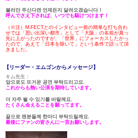
불러만 주신다면 언제든지 달려오겠습니다！
呼んでさえ下されば、いつでも駆けつけます！
（※注）M.FECTとのインタビュー前の簡単な打ち合わ
せでは「思い出深い都市」として「大阪」の名前が真っ
先に上がったのですが、「世界」にフォーカスしたかっ
たので、あえて「日本を除いて」という条件で語って頂
きました。
【リーダー・エムゴンからメッセージ】
キム先生：
앞으로도 뜨거운 공연 부탁드리고요.
これからも熱い公演を期待しています。
더 자주 뵐 수 있기를 바랄께요.
たくさん会えることを願ってます。
끝으로 팬분들께 한마디 부탁드릴께요.
最後にファンの皆さんに一言お願いします。