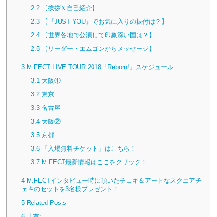
2.2
【挨拶＆自己紹介】
2.3
【『JUST YOU』でお気に入りの振付は？】
2.4
【世界各地で公演して印象深い国は？】
2.5
【リーダー・エムゴンからメッセージ】
3
M.FECT LIVE TOUR 2018「Reborn!」スケジュール
3.1
大阪①
3.2
東京
3.3
名古屋
3.4
大阪②
3.5
京都
3.6
「入場無料チケット」はこちら！
3.7
M.FECT最新情報はここをクリック！
4
M.FECTインタビュー時に頂いたチェキ＆アートなスクエアチ
ェキのセットを3名様プレゼント！
5
Related Posts
6
共有: