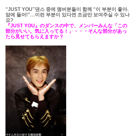
“JUST YOU”댄스 중에 멤버분들이 함께 “이 부분이 좋아.
맘에 들어!”…이런 부분이 있다면 조금만 보여주실 수 있나
요?
『JUST YOU』のダンスの中で、メンバーみんな「この
部分がいい。気に入ってる！」・・・そんな部分があっ
たら見せてもらえますか？