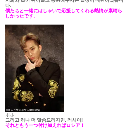
저희와 같이 뛰어놀고 응원해주시는 열정이 대단하셨습니
다.
僕たちと一緒にはしゃいで応援してくれる熱情が素晴ら
しかったです。
ボホ：
그리고 하나 더 말씀드리자면, 러시아!
それともう一つ付け加えればロシア！