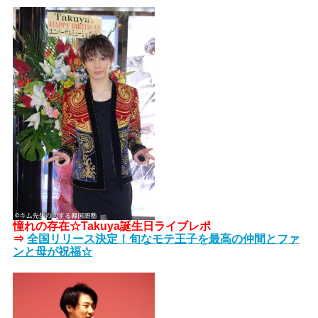
憧れの存在☆Takuya誕生日ライブレポ
⇒
全国リリース決定！旬なモテ王子を最高の仲間とファ
ンと母が祝福☆