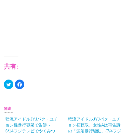
定！
披
露
し
た
SHOWBOX
公
演
共有:
ク
Facebook
リ
で
ッ
共
ク
有
し
す
て
る
Twitter
に
で
は
関連
共
ク
有
リ
(新
ッ
韓流アイドルJYJパク・ユチ
韓流アイドルJYJパク・ユチ
し
ク
ョン性暴行容疑で告訴～
ョン初聴取。女性Aは再告訴
い
し
ウ
て
6/14フジテレビでやくみつ
の「泥沼暴行騒動」(7/4フジ