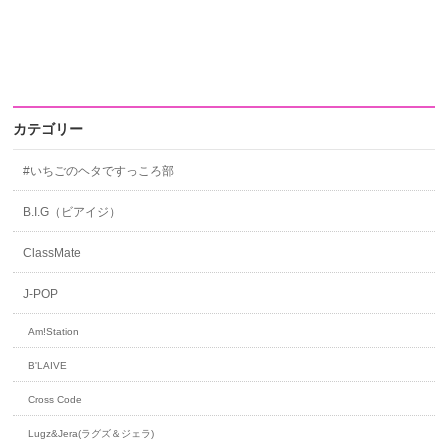
カテゴリー
#いちごのヘタですっころ部
B.I.G（ビアイジ）
ClassMate
J-POP
Am!Station
B'LAIVE
Cross Code
Lugz&Jera(ラグズ＆ジェラ)