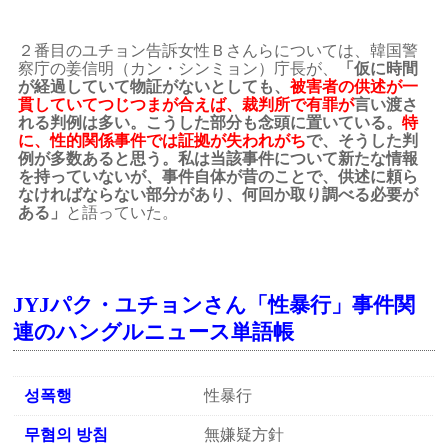
２番目のユチョン告訴女性Ｂさんらについては、韓国警
察庁の姜信明（カン・シンミョン）庁長が、
「仮に時間
が経過していて物証がないとしても、
被害者の供述が一
貫していてつじつまが合えば、裁判所で有罪が
言い渡さ
れる判例は多い。こうした部分も念頭に置いている。
特
に、性的関係事件では証拠が失われがち
で、そうした判
例が多数あると思う。私は当該事件について新たな情報
を持っていないが、事件自体が昔のことで、供述に頼ら
なければならない部分があり、何回か取り調べる必要が
ある」
と語っていた。
JYJパク・ユチョンさん「性暴行」事件関
連のハングルニュース単語帳
성폭행
性暴行
무혐의 방침
無嫌疑方針