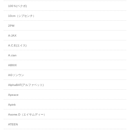
100％(ペクポ)
10cm（シプセンチ）
2PM
A-JAX
A.C.E(エイス)
A.cian
AB6IX
AGソンウン
AlphaBAT(アルファベット)
Apeace
Apink
Asome.D（エイサムディー）
ATEEN