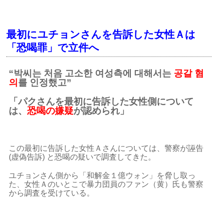
最初にユチョンさんを告訴した女性Ａは
「恐喝罪」で立件へ
“박씨는 처음 고소한 여성측에 대해서는
공갈 혐
의
를 인정했고”
「パクさんを最初に告訴した女性側について
は、
恐喝の嫌疑
が認められ」
この最初に告訴した女性Ａさんについては、警察が誣告
(虚偽告訴) と恐喝の疑いで調査してきた。
ユチョンさん側から「和解金１億ウォン」を脅し取っ
た、女性Ａのいとこで暴力団員のファン（黄）氏も警察
から調査を受けている。