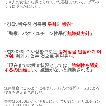
で４人の女性から訴えられていた容疑について、以下の
ように明らかにした。
“경찰, 박유천 성폭행
무혐의 방침
”
「警察、パク・ユチョン性暴行
無嫌疑方針
」
“현재까지 수사상황으로는
강제성을 인정하기 어
려워
. 혐의가 없는 것으로 판단된다.”
「現在までの捜査状況としては、
強制性を認定
するのは難しい
。嫌疑がないと判断される」
江南警察はこのように発表し、12人の専門チームによる
捜査を終える見通しだ。
警察は6月30日から7月8日にかけて6度にわたりユチョン
さんを取り調べていた
。