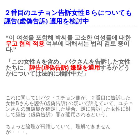
２番目のユチョン告訴女性Ｂらについても
誣告(虚偽告訴) 適用を検討中
“이 여성을 포함해 박씨를 고소한 여성들에 대한
무고 혐의 적용
여부에 대해서는 법리 검토 중이
다.”
「この女性Ａを含め、パクさんを告訴した女性
たちに、
誣告(虚偽告訴) 嫌疑を適用
するかどう
かについては法的に検討中だ」
これに関してはパク・ユチョン側が、２番目に告訴した
女性Bさんを誣告(虚偽告訴) の疑いで訴えていて、
ユチョ
ンさんの無嫌疑が確定した場合、逆に告訴した女性に対
して誣告（虚偽告訴）罪が適用されるという。
ちょっと論理が飛躍していて、理解できません
が・・・。