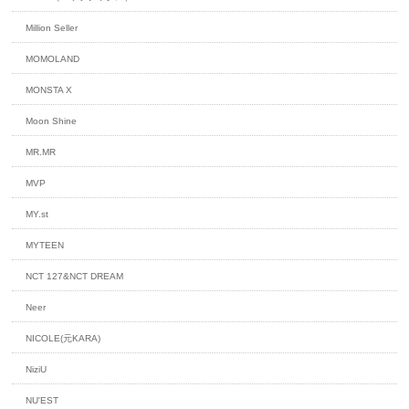
Million Seller
MOMOLAND
MONSTA X
Moon Shine
MR.MR
MVP
MY.st
MYTEEN
NCT 127&NCT DREAM
Neer
NICOLE(元KARA)
NiziU
NU'EST