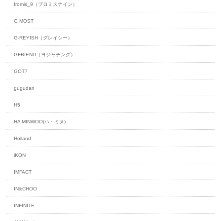
fromis_9（プロミスナイン）
G MOST
G-REYISH（グレイシー）
GFRIEND（ヨジャチング）
GOT7
gugudan
H5
HA MINWOO(ハ・ミヌ)
Holland
iKON
IMFACT
IN&CHOO
INFINITE