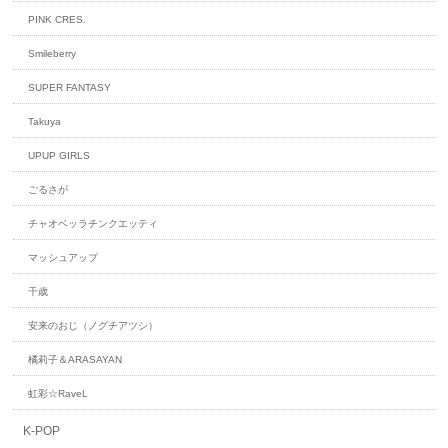
PINK CRES.
Smileberry
SUPER FANTASY
Takuya
UPUP GIRLS
ごるさが
チャオベッラチンクエッティ
マッシュアップ
千歳
安来のおじ（ノグチアツシ）
橘莉子＆ARASAYAN
虹彩☆RaveL
K-POP