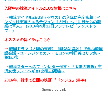
入隊中の韓流アイドルZEUS情報はこちら
⇒
韓流アイドルZEUS（ゼウス）の入隊に完全密着！イ
ンソクは実家のあるテジョン（大田）へ「明日からの職
業は軍人」（2016年5月12日フジテレビ「ノンストッ
プ」）
オススメの韓ドラはこちら
⇒
韓国ドラマ【太陽の末裔】（태양의 후예）で学ぶ韓国
語会話～ユ・シジンとカン・モヨンの韓日英セリフ集～
第1話①
⇒
韓流スターへのファンレター例文～「太陽の末裔」主
演女優ソン・へギョ(송혜교)宛編～
2016年、韓米で公開の映画 『ドンジュ』(동주)
Sponsored Link