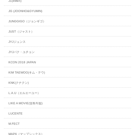
J1(4Men)
JG (JOONHO&GYUMIN)
JUNGGIGO（ジョンギゴ）
JUST（ジャスト）
JYJジュンス
JYJパク・ユチョン
KCON 2018 JAPAN
KIM TAEWOO(キム・テウ)
KNK(クナクン)
L.A.U（エルエーユー）
LIKE A MOVIE(영화처럼)
LUCENTE
M.FECT
MAP6（マップシックス）