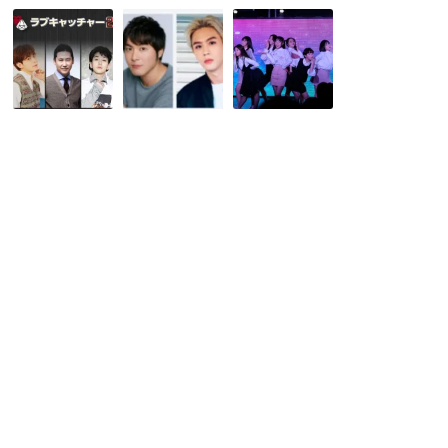
【Mnet】
【マ
【新
真
イ・
大
実
バ
久
と
ケ
保
偽
ッ
韓
り
ト
流
が
リ
ス
入
ス
タ
り
ト】
ー】
混
2019
７
じ
年
学
っ
１
年
た
月
１
恋
再々
班
愛
上
(ナ
心
演
ナ
理
決
ガ
バ
定！
ク)LIVE2017
ラ
韓
レ
エ
国
ポ
テ
発
～