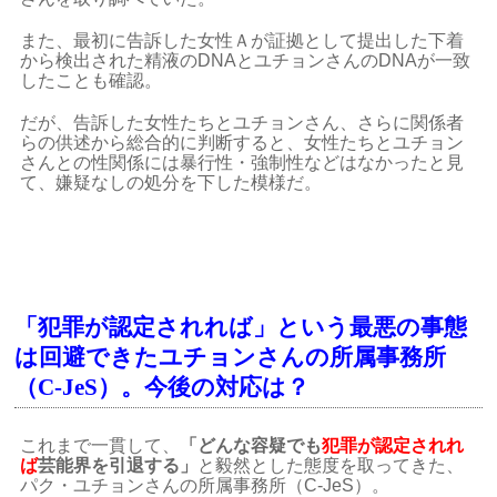
また、最初に告訴した女性Ａが証拠として提出した下着
から検出された精液のDNAとユチョンさんのDNAが一致
したことも確認。
だが、告訴した女性たちとユチョンさん、さらに関係者
らの供述から総合的に判断すると、女性たちとユチョン
さんとの性関係には暴行性・強制性などはなかったと見
て、嫌疑なしの処分を下した模様だ。
「犯罪が認定されれば」という最悪の事態
は回避できたユチョンさんの所属事務所
（C-JeS）。今後の対応は？
これまで一貫して、
「どんな容疑でも
犯罪が認定されれ
ば
芸能界を引退する」
と毅然とした態度を取ってきた、
パク・ユチョンさんの所属事務所（C-JeS）。