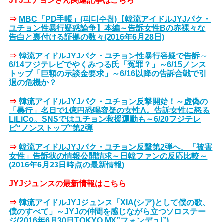
JYJユチョンさん関連記事はこちら
⇒
MBC「PD手帳」(피디수첩)【韓流アイドルJYJパク・
ユチョン性暴行疑惑論争】本編～告訴女性Bの赤裸々な
告白と裏付ける証拠の数々(2016年6月28日)
⇒
韓流アイドルJYJパク・ユチョン性暴行容疑で告訴～
6/14フジテレビでやくみつる氏「冤罪？」～6/15ノンス
トップ「巨額の示談金要求」～6/16以降の告訴合戦で引
退の危機か？
⇒
韓流アイドルJYJパク・ユチョン反撃開始！～虚偽の
「暴行」名目で1億円恐喝容疑の女性A。告訴女性に怒る
LiLiCo。SNSではユチョン救援運動も～6/20フジテレ
ビ“ノンストップ”第2弾
⇒
韓流アイドルJYJパク・ユチョン反撃第2弾へ、「被害
女性」告訴状の情報公開請求～日韓ファンの反応比較～
(2016年6月23日時点の最新情報)
JYJジュンスの最新情報はこちら
⇒
韓流アイドルJYJジュンス「XIA(シア)として僕の歌、
僕のすべて」～JYJの仲間を感じながら立つソロステー
ジ(2016年6月30日TOKYO MX”フォンデュ!”)