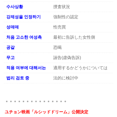
수사상황
捜査状況
강제성을 인정하기
強制性の認定
성매매
性売買
처음 고소한 여성측
最初に告訴した女性側
공갈
恐喝
무고
誣告(虚偽告訴)
적용 여부에 대해서는
適用するかどうかについては
법리 검토 중
法的に検討中
＊＊＊＊＊＊＊＊＊＊＊＊＊＊＊
ユチョン映画「ルシッドドリーム」公開決定