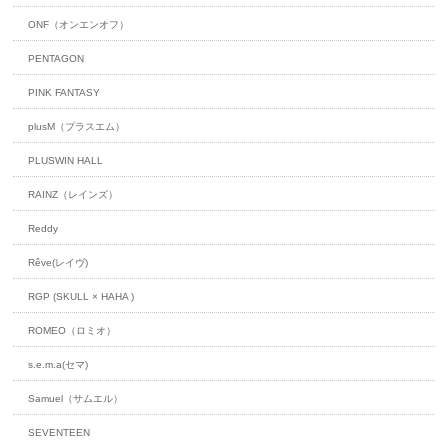
ONF（オンエンオフ）
PENTAGON
PINK FANTASY
plusM（プラスエム）
PLUSWIN HALL
RAINZ（レインズ）
Reddy
Rêve(レイヴ)
RGP (SKULL × HAHA )
ROMEO（ロミオ）
s.e.m.a(セマ)
Samuel（サムエル）
SEVENTEEN