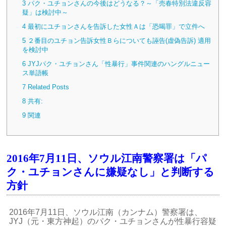
3
パク・ユチョンさんの今後はどうなる？～「売春特別法違反容
疑」は検討中～
4
最初にユチョンさんを告訴した女性Ａは「恐喝罪」で立件へ
5
２番目のユチョン告訴女性Ｂらについても誣告(虚偽告訴) 適用
を検討中
6
JYJパク・ユチョンさん「性暴行」事件関連のハングルニュー
ス単語帳
7
Related Posts
8
共有:
9
関連
2016年7月11日、ソウル江南警察署は「パ
ク・ユチョンさんに嫌疑なし」と判断する
方針
2016年7月11日、ソウル江南（カンナム）警察署は、
JYJ（元・東方神起）のパク・ユチョンさんが性暴行容疑