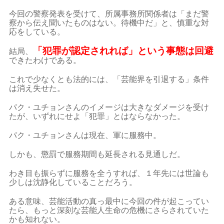
今回の警察発表を受けて、所属事務所関係者は「まだ警
察から伝え聞いたものはない。待機中だ」と、慎重な対
応をしている。
「犯罪が認定されれば」という事態は回避
結局、
できたわけである。
これで少なくとも法的には、「芸能界を引退する」条件
は消え失せた。
パク・ユチョンさんのイメージは大きなダメージを受け
たが、いずれにせよ「犯罪」とはならなかった。
パク・ユチョンさんは現在、軍に服務中。
しかも、懲罰で服務期間も延長される見通しだ。
わき目も振らずに服務を全うすれば、１年先には世論も
少しは沈静化していることだろう。
ある意味、芸能活動の真っ最中に今回の件が起こってい
たら、もっと深刻な芸能人生命の危機にさらされていた
かも知れない。