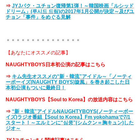
⇒
JYJパク・ユチョン復帰第1弾！～韓国映画「ルシッド
ドリーム」(루시드 드림)の2017年1月公開が決定～及びユ
チョン「事件」をめぐる見解
＊＊＊＊＊＊＊＊＊＊＊＊＊＊＊
【あなたにオススメの記事】
NAUGHTYBOYS日本初公演の記事はこちら
⇒
キム先生オススメの“新・韓流”アイドル～「ノーティ
ーボーイズ(NAUGHTY BOYS)旋風」を巻き起こした日
本初公演もついに最終日！
NAUGHTYBOYS【Soul to Korea】の放送内容はこちら
⇒
“新・韓流”アイドルNAUGHTYBOYS(ノーティーボー
イズ)ラジオ番組【Soul to Korea】Fm yokohamaで7/1
スタート！～エルミンに“심쿵”(シムクン＝胸キュン)した
ジオ～