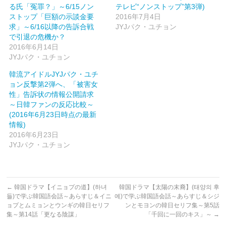
ィ
く
ン
だ
る氏「冤罪？」～6/15ノン
テレビ“ノンストップ”第3弾)
ド
さ
ストップ「巨額の示談金要
2016年7月4日
ウ
い
で
(新
求」～6/16以降の告訴合戦
JYJパク・ユチョン
開
し
き
い
で引退の危機か？
ま
ウ
2016年6月14日
す)
ィ
ン
JYJパク・ユチョン
ド
ウ
で
韓流アイドルJYJパク・ユチ
開
ョン反撃第2弾へ、「被害女
き
ま
性」告訴状の情報公開請求
す)
～日韓ファンの反応比較～
(2016年6月23日時点の最新
情報)
2016年6月23日
JYJパク・ユチョン
←
韓国ドラマ【イニョプの道】(하녀
韓国ドラマ【太陽の末裔】(태양의 후
들)で学ぶ韓国語会話～あらすじ＆イニ
예)で学ぶ韓国語会話～あらすじ＆シジ
ョプとムミョンとウンギの韓日セリフ
ンとモヨンの韓日セリフ集～第5話
集～第14話「更なる陰謀」
「千回に一回のキス」～
→