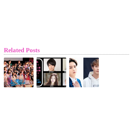
Related Posts
【ア
韓
初
イ
国
ソ
コ
発
ロ
ピ
大
曲
Photo
人
『僕
レ
気
の
ポ】
ラ
キ
キ
ブ
モ
ラ
コ
チ』
キ
メ
も
ラ
デ
絶
輝
ィ
好