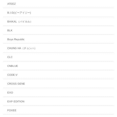
ATEEZ
B.I.G(ビーアイジー)
BAIKAL（バイカル）
BLK
Boys Republic
CHUNG HA（チョンハ）
CLC
CNBLUE
CODE-V
CROSS GENE
EXO
EXP EDITION
FOXEE