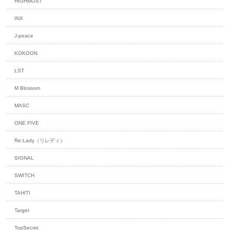
HIGHMOST
INX
J-peace
KOKOON
LST
M Blossom
MASC
ONE FIVE
Re:Lady（リレディ）
SIGNAL
SWITCH
TAHITI
Target
TopSecret