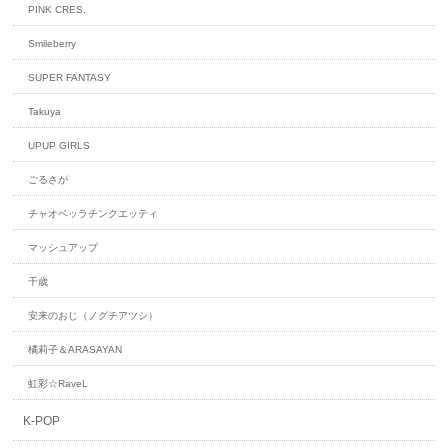
PINK CRES.
Smileberry
SUPER FANTASY
Takuya
UPUP GIRLS
ごるさが
チャオベッラチンクエッティ
マッシュアップ
千歳
安来のおじ（ノグチアツシ）
橘莉子＆ARASAYAN
虹彩☆RaveL
K-POP