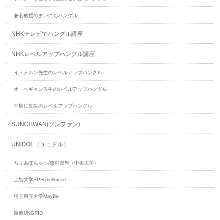
兼若教授のまいにちハングル
NHKテレビでハングル講座
NHKレベルアップハングル講座
イ・テムン先生のレベルアップハングル
オ・ヘギョン先生のレベルアップハングル
中島仁先生のレベルアップハングル
SUNGHWAN(ソンファン)
UNIDOL（ユニドル）
ちょあぽちゃっ/좋아뽀짝（中央大学）
上智大学SPH mellmuse
埼玉県立大学MayBe
慶應UNGRID