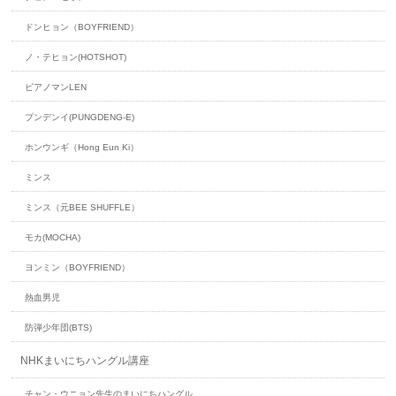
ドンヒョン（BOYFRIEND）
ノ・テヒョン(HOTSHOT)
ピアノマンLEN
プンデンイ(PUNGDENG-E)
ホンウンギ（Hong Eun Ki）
ミンス
ミンス（元BEE SHUFFLE）
モカ(MOCHA)
ヨンミン（BOYFRIEND）
熱血男児
防弾少年団(BTS)
NHKまいにちハングル講座
チャン・ウニョン先生のまいにちハングル