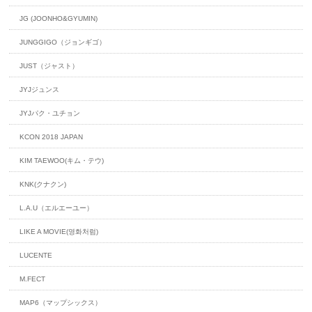
JG (JOONHO&GYUMIN)
JUNGGIGO（ジョンギゴ）
JUST（ジャスト）
JYJジュンス
JYJパク・ユチョン
KCON 2018 JAPAN
KIM TAEWOO(キム・テウ)
KNK(クナクン)
L.A.U（エルエーユー）
LIKE A MOVIE(영화처럼)
LUCENTE
M.FECT
MAP6（マップシックス）