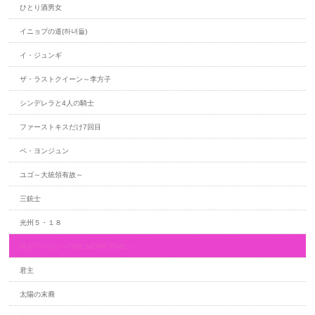
ひとり酒男女
イニョプの道(하녀들)
イ・ジュンギ
ザ・ラストクイーン～李方子
シンデレラと4人の騎士
ファーストキスだけ7回目
ペ・ヨンジュン
ユゴ～大統領有故～
三銃士
光州５・１８
君を守りたい～ONE MORE TIME～
君主
太陽の末裔