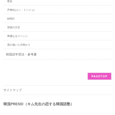
密会
尹東柱(ユン・ドンジュ)
砂時計
背徳の王宮
華麗なるリベンジ
雲が描いた月明かり
韓国語学習法・参考書
PAGETOP
サイトマップ
韓流PRESS!（キム先生の恋する韓国語塾）