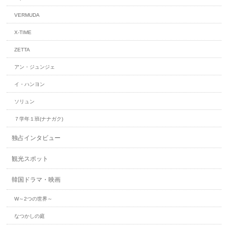
VERMUDA
X-TIME
ZETTA
アン・ジュンジェ
イ・ハンヨン
ソリュン
７学年１班(ナナガク)
独占インタビュー
観光スポット
韓国ドラマ・映画
W～2つの世界～
なつかしの庭