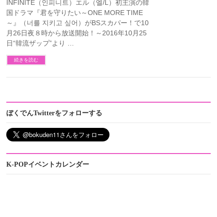
INFINITE（인피니트）エル（엘/L）初主演の韓
国ドラマ『君を守りたい～ONE MORE TIME
～』（너를 지키고 싶어）がBSスカパー！で10
月26日夜８時から放送開始！～2016年10月25
日“韓流ザップ”より …
続きを読む
ぼくでんTwitterをフォローする
K-POPイベントカレンダー