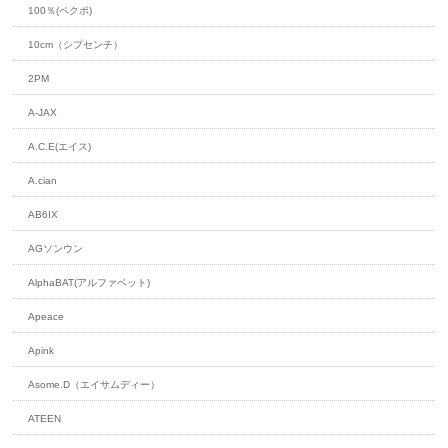
100％(ペクポ)
10cm（シプセンチ）
2PM
A-JAX
A.C.E(エイス)
A.cian
AB6IX
AGソンウン
AlphaBAT(アルファベット)
Apeace
Apink
Asome.D（エイサムディー）
ATEEN