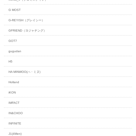
G MOST
G-REYISH（グレイシー）
GFRIEND（ヨジャチング）
GOT7
gugudan
H5
HA MINWOO(ハ・ミヌ)
Holland
iKON
IMFACT
IN&CHOO
INFINITE
J1(4Men)