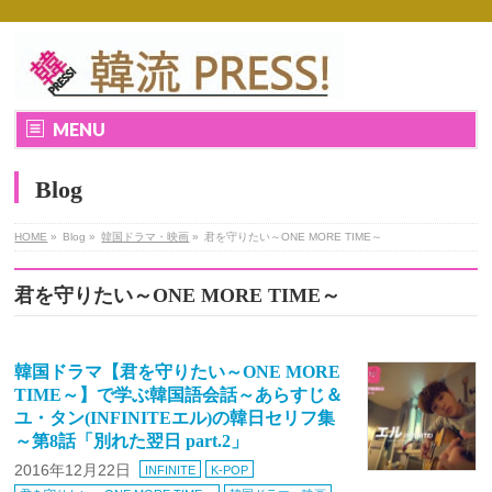
MENU
Blog
HOME
»
Blog »
韓国ドラマ・映画
»
君を守りたい～ONE MORE TIME～
君を守りたい～ONE MORE TIME～
韓国ドラマ【君を守りたい～ONE MORE
TIME～】で学ぶ韓国語会話～あらすじ＆
ユ・タン(INFINITEエル)の韓日セリフ集
～第8話「別れた翌日 part.2」
2016年12月22日
INFINITE
K-POP