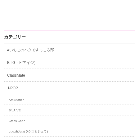
カテゴリー
#いちごのヘタですっころ部
B.I.G（ビアイジ）
ClassMate
J-POP
Am!Station
B'LAIVE
Cross Code
Lugz&Jera(ラグズ＆ジェラ)