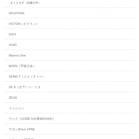
まぐどるず（近畿大学）
UP10TION
VICTON（ビクトン）
VIXX
VOID
Wanna One
WJSN（宇宙少女）
XENO-T（ジェノティー）
ZE:A（ゼア）ハ・ミヌ
ZEUS
インジュン
ウシク（CODE-V出身WOOSIK）
ウヨン(From 2PM)