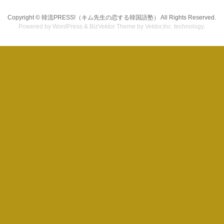
Copyright ©
韓流PRESS!（キム先生の恋する韓国語塾）
All Rights Reserved.
Powered by
WordPress
&
BizVektor Theme
by Vektor,Inc. technology.