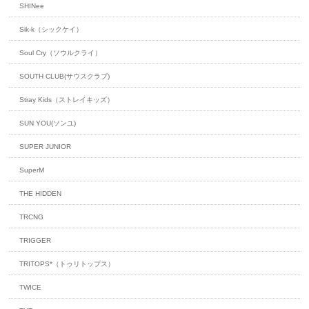
SHINee
Sik-k（シックケイ）
Soul Cry（ソウルクライ）
SOUTH CLUB(サウスクラブ)
Stray Kids（ストレイキッズ）
SUN YOU(ソンユ)
SUPER JUNIOR
SuperM
THE HIDDEN
TRCNG
TRIGGER
TRITOPS*（トゥリトップス）
TWICE