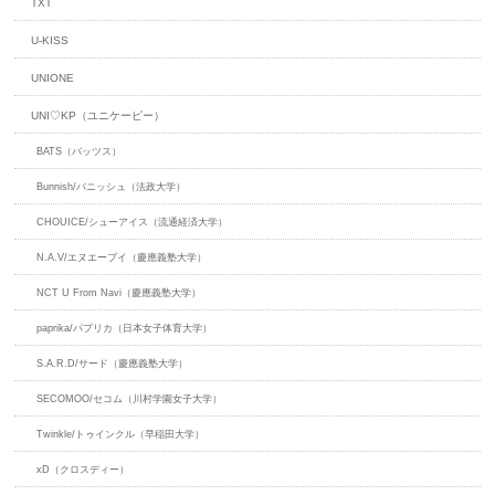
TXT
U-KISS
UNIONE
UNI♡KP（ユニケーピー）
BATS（バッツス）
Bunnish/バニッシュ（法政大学）
CHOUICE/シューアイス（流通経済大学）
N.A.V/エヌエーブイ（慶應義塾大学）
NCT U From Navi（慶應義塾大学）
paprika/パプリカ（日本女子体育大学）
S.A.R.D/サード（慶應義塾大学）
SECOMOO/セコム（川村学園女子大学）
Twinkle/トゥインクル（早稲田大学）
xD（クロスディー）