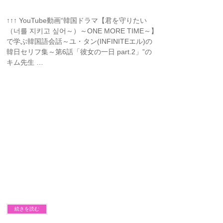
↑↑↑ YouTube動画“韓国ドラマ【君を守りたい
（너를 지키고 싶어～）～ONE MORE TIME～】
で学ぶ韓国語会話～ユ・タン(INFINITEエル)の
韓日セリフ集～第6話「彼女の一日 part.2」”の
キム先生 …
続きを読む