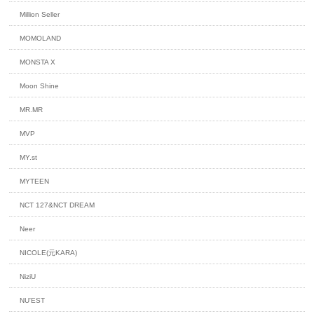
Million Seller
MOMOLAND
MONSTA X
Moon Shine
MR.MR
MVP
MY.st
MYTEEN
NCT 127&NCT DREAM
Neer
NICOLE(元KARA)
NiziU
NU'EST