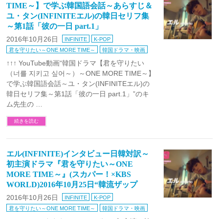
TIME～】で学ぶ韓国語会話～あらすじ＆
ユ・タン(INFINITEエル)の韓日セリフ集
～第1話「彼の一日 part.1」
2016年10月26日
INFINITE
K-POP
君を守りたい～ONE MORE TIME～
韓国ドラマ・映画
↑↑↑ YouTube動画“韓国ドラマ【君を守りたい
（너를 지키고 싶어～）～ONE MORE TIME～】
で学ぶ韓国語会話～ユ・タン(INFINITEエル)の
韓日セリフ集～第1話「彼の一日 part.1」”のキ
ム先生の …
続きを読む
エル(INFINITE)インタビュー日韓対訳～
初主演ドラマ『君を守りたい～ONE
MORE TIME～』(スカパー！×KBS
WORLD)2016年10月25日“韓流ザップ
2016年10月26日
INFINITE
K-POP
君を守りたい～ONE MORE TIME～
韓国ドラマ・映画