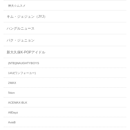
神大☆ムスメ
キム・ジェジュン（JYJ）
ハングルニュース
パク・ジュニョン
新大久保K-POPアイドル
(NTB))NAUGHTYBOYS
14U(ワンフォーユー)
2MAX
5tion
ACEMAX-BLK
AllDayz
AxisB