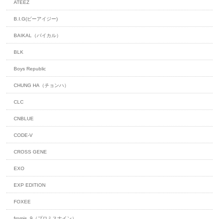
ATEEZ
B.I.G(ビーアイジー)
BAIKAL（バイカル）
BLK
Boys Republic
CHUNG HA（チョンハ）
CLC
CNBLUE
CODE-V
CROSS GENE
EXO
EXP EDITION
FOXEE
fromis_9（プロミスナイン）