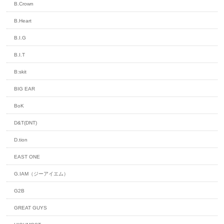
B.Crown
B.Heart
B.I.G
B.I.T
B:skit
BIG EAR
BoK
D&T(DNT)
D.tion
EAST ONE
G.IAM（ジーアイエム）
G2B
GREAT GUYS