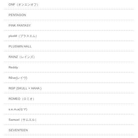
ONF（オンエンオフ）
PENTAGON
PINK FANTASY
plusM（プラスエム）
PLUSWIN HALL
RAINZ（レインズ）
Reddy
Rêve(レイヴ)
RGP (SKULL × HAHA )
ROMEO（ロミオ）
s.e.m.a(セマ)
Samuel（サムエル）
SEVENTEEN