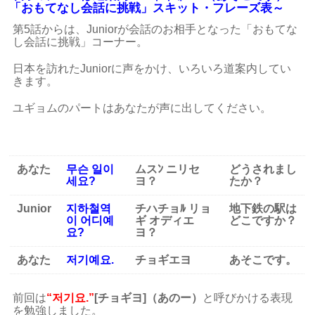
「おもてなし会話に挑戦」スキット・フレーズ表～
第5話からは、Juniorが会話のお相手となった「おもてな
し会話に挑戦」コーナー。
日本を訪れたJuniorに声をかけ、いろいろ道案内してい
きます。
ユギョムのパートはあなたが声に出してください。
あなた
무슨 일이
ムスﾝ ニリセ
どうされまし
세요?
ヨ？
たか？
Junior
지하철역
チハチョﾙ リョ
地下鉄の駅は
이 어디예
ギ オディエ
どこですか？
요?
ヨ？
あなた
저기예요.
チョギエヨ
あそこです。
前回は
“저기요.”
[チョギヨ]（あのー）
と呼びかける表現
を勉強しました。