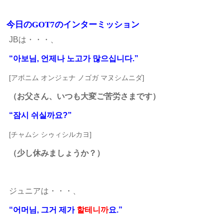
今日のGOT7のインターミッション
JBは・・・、
“아보님, 언제나 노고가 많으십니다.”
[アボニム オンジェナ ノゴガ マヌシムニダ]
（お父さん、いつも大変ご苦労さまです）
“잠시 쉬실까요?”
[チャムシ シゥィシルカヨ]
（少し休みましょうか？）
ジュニアは・・・、
“어머님, 그거 제가
할테니까
요.”