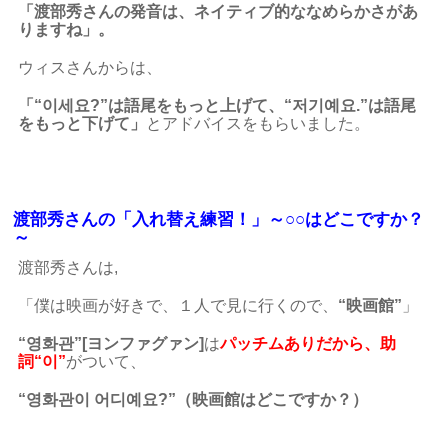
「渡部秀さんの発音は、ネイティブ的ななめらかさがあ
りますね」。
ウィスさんからは、
「“이세요?”は語尾をもっと上げて、“저기예요.”は語尾
をもっと下げて」
とアドバイスをもらいました。
渡部秀さんの「入れ替え練習！」～○○はどこですか？
～
渡部秀さんは,
「僕は映画が好きで、１人で見に行くので、
“映画館”
」
“영화관”[ヨンファグァン]
は
パッチムありだから、助
詞“이”
がついて、
“영화관이 어디예요?”（映画館はどこですか？）