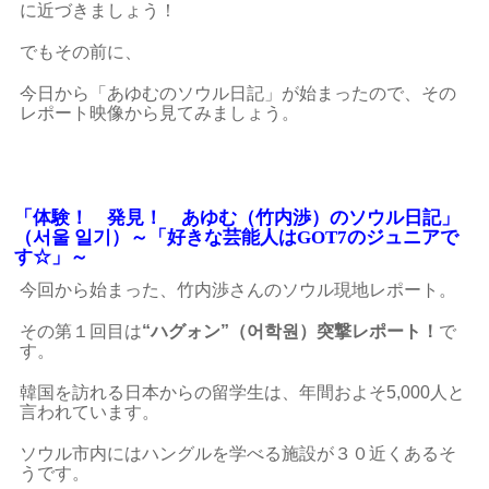
に近づきましょう！
でもその前に、
今日から「あゆむのソウル日記」が始まったので、その
レポート映像から見てみましょう。
「体験！ 発見！ あゆむ（竹内渉）のソウル日記」
（서울 일기）～「好きな芸能人はGOT7のジュニアで
す☆」～
今回から始まった、竹内渉さんのソウル現地レポート。
その第１回目は
“ハグォン”（어학원）突撃レポート！
で
す。
韓国を訪れる日本からの留学生は、年間およそ5,000人と
言われています。
ソウル市内にはハングルを学べる施設が３０近くあるそ
うです。