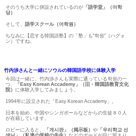
そのうち大学に併設されているのが
「語学堂」（어학
당）
そして、
語学スクール（어학원）
ちなみに【恋する韓国語塾】の「塾」も“학원”（ハグォ
ン）ですね。
竹内渉さんと一緒にソウルの韓国語学校に体験入学
今回は一緒に、竹内渉さんも実際に通っている학원の一
つ、
「Easy Korean Accademy」（旧・韓国語教育文化
院）
に体験入学してみましょう。
1994年に設立された「Easy Korean Accademy」。
日本を始め、中国やシンガポールなどからの生徒８０人
が在籍しています。
ロビーに入ると、
「게시판」（掲示板）
や
「우리학교 선
생님」（私達の学校の先生）
などのボードが目に留まり