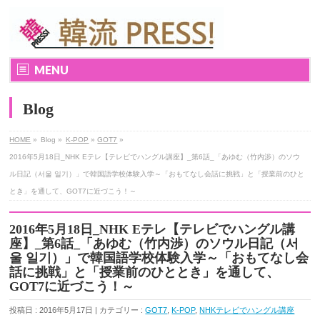
MENU
Blog
HOME
»
Blog »
K-POP
»
GOT7
»
2016年5月18日_NHK Eテレ【テレビでハングル講座】_第6話_「あゆむ（竹内渉）のソウ
ル日記（서울 일기）」で韓国語学校体験入学～「おもてなし会話に挑戦」と「授業前のひと
とき」を通して、GOT7に近づこう！～
2016年5月18日_NHK Eテレ【テレビでハングル講
座】_第6話_「あゆむ（竹内渉）のソウル日記（서
울 일기）」で韓国語学校体験入学～「おもてなし会
話に挑戦」と「授業前のひととき」を通して、
GOT7に近づこう！～
投稿日 : 2016年5月17日 | カテゴリー :
GOT7
,
K-POP
,
NHKテレビでハングル講座