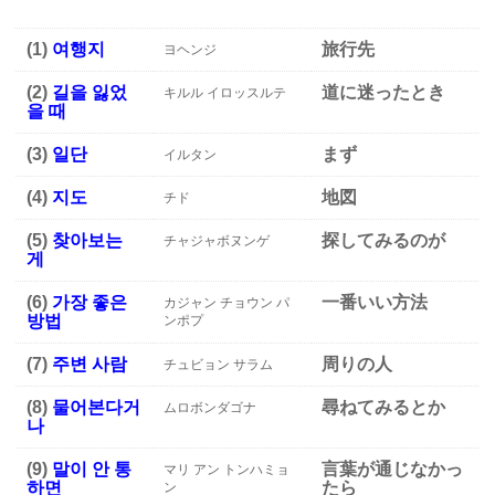
(1)
여행지
旅行先
ヨヘンジ
(2)
길을 잃었
道に迷ったとき
キルル イロッスルテ
을 때
(3)
일단
まず
イルタン
(4)
지도
地図
チド
(5)
찾아보는
探してみるのが
チャジャボヌンゲ
게
(6)
가장 좋은
一番いい方法
カジャン チョウン パ
방법
ンポプ
(7)
주변 사람
周りの人
チュビョン サラム
(8)
물어본다거
尋ねてみるとか
ムロボンダゴナ
나
(9)
말이 안 통
言葉が通じなかっ
マリ アン トンハミョ
하면
たら
ン