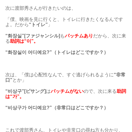
次に渡部秀さんが行きたいのは、
「僕、映画を見に行くと、トイレに行きたくなるんです
よ。だから
“トイレ”
」
“화장실”[ファジャンシル]
も
パッチムあり
だから、次に来
る
助詞は“이”。
“화장실이 어디예요?”（トイレはどこですか？）
次は、「僕は心配性なんで、すぐ逃げられるように
“非常
口”
とか」
“비상구”[ピサング]
は
パッチムがない
ので、次に来る
助詞
は“가”。
“비상구가 어디예요?”（非常口はどこですか？）
これで渡部秀さん、トイレや非常口の尋ね方も分かり、