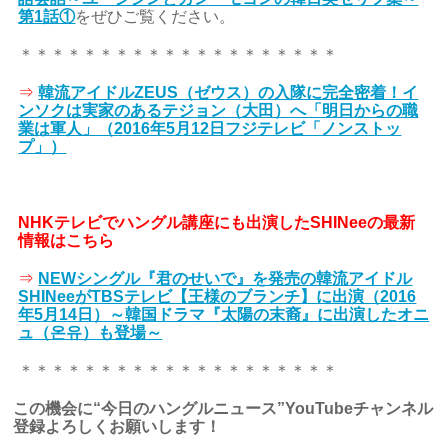
第1話①
をぜひご覧ください。
＊＊＊＊＊＊＊＊＊＊＊＊＊＊＊＊＊＊＊＊
⇒
韓流アイドルZEUS（ゼウス）の入隊に完全密着！イ
ンソクは実家のあるテジョン（大田）へ「明日からの職
業は軍人」（2016年5月12日フジテレビ「ノンストッ
プ」）
NHKテレビでハングル講座にも出演したSHINeeの最新
情報はこちら
⇒
NEWシングル『君のせいで』を発売の韓流アイドル
SHINeeがTBSテレビ【王様のブランチ】に出演（2016
年5月14日）～韓国ドラマ『太陽の末裔』に出演したオニ
ュ（온유）も登場～
＊＊＊＊＊＊＊＊＊＊＊＊＊＊＊＊＊＊＊＊
この機会に“今日のハングルニュース”YouTubeチャンネル
登録よろしくお願いします！