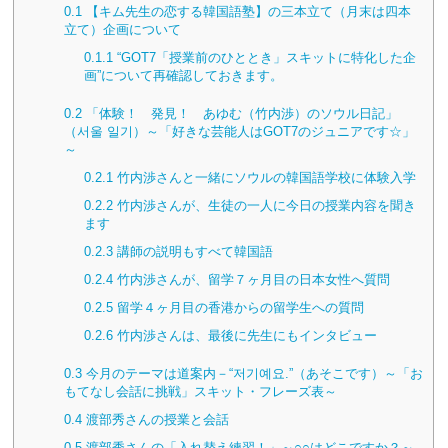
0.1
【キム先生の恋する韓国語塾】の三本立て（月末は四本
立て）企画について
0.1.1
“GOT7「授業前のひととき」スキットに特化した企
画”について再確認しておきます。
0.2
「体験！ 発見！ あゆむ（竹内渉）のソウル日記」
（서울 일기）～「好きな芸能人はGOT7のジュニアです☆」
～
0.2.1
竹内渉さんと一緒にソウルの韓国語学校に体験入学
0.2.2
竹内渉さんが、生徒の一人に今日の授業内容を聞き
ます
0.2.3
講師の説明もすべて韓国語
0.2.4
竹内渉さんが、留学７ヶ月目の日本女性へ質問
0.2.5
留学４ヶ月目の香港からの留学生への質問
0.2.6
竹内渉さんは、最後に先生にもインタビュー
0.3
今月のテーマは道案内－“저기예요.”（あそこです）～「お
もてなし会話に挑戦」スキット・フレーズ表～
0.4
渡部秀さんの授業と会話
0.5
渡部秀さんの「入れ替え練習！」～○○はどこですか？～