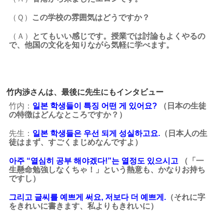
（Ｑ）
この学校の雰囲気はどうですか？
（Ａ）
とてもいい感じです。授業では討論もよくやるの
で、他国の文化を知りながら気軽に学べます。
竹内渉さんは、最後に先生にもインタビュー
竹内：
일본 학생들이 특징 어떤 게 있어요?
（日本の生徒
の特徴はどんなところですか？）
先生：
일본 학생들은 우선 되게 성실하고요.
（日本人の生
徒はまず、すごくまじめなんですよ）
아주 “열심히 공부 해야겠다!”는 열정도 있으시고
（「一
生懸命勉強しなくちゃ！」という熱意も、かなりお持ち
ですし）
그리고 글씨를 예쁘게 써요, 저보다 더 예쁘게.
（それに字
をきれいに書きます、私よりもきれいに）