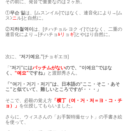
その前に、発音で重要なのは２ヶ所。
①
무슨 일
は、[ムスンイル]ではなく、連音化により→[ム
スﾝ
ニ
ル]と自然に。
②
지하철역이
は、[チハチョル ヨク イ]ではなく、二重の
連音化により→[チハチョ
ﾙリ
ョ
ギ
]とやはり自然に。
次に、“
저기예요.”
[チョギエヨ]
「“
저기”には
パッチムがない
ので、“이에요”ではな
く、
“예요”
ですね」
と渡部秀さん。
「“여기・거기・저기”は、日本語の“ここ・そこ・あそ
こ”と似ていて、難しいところですが・・・」
そこで、必殺の覚え方
「横丁（여・거・저＝ヨ・コ・チ
ョ）」
を伝授してもらいました。
さらに、ウィスさんの「お手製特撮セット」の手書き絵
を使って、