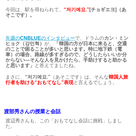
今回は、駅を尋ねられて、
“저기예요.”
[チョギエヨ]（あ
そこです）。
先週の
CNBLUE
のインタビュー
で、ドラムの
カン・ミン
ヒョク（강민혁）
が、
「韓国の方が日本に来ると、交通
のことで困ることが多いと思います。特に地下鉄（電
車）の場合、路線が多すぎるので、どうしたらいいか分
からない―そんな人を見かけたら、手助けすると助かる
と思います」
と答えてましたね。
まさに、
“저기예요.”
（あそこです）は、そんな
韓国人旅
行者を助ける“おもてなし”表現
と言えるでしょう。
渡部秀さんの授業と会話
渡辺秀さんも、この「おもてなし会話に挑戦」しまし
た。