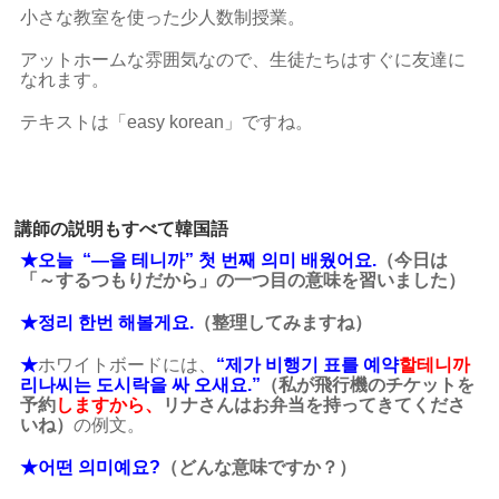
小さな教室を使った少人数制授業。
アットホームな雰囲気なので、生徒たちはすぐに友達に
なれます。
テキストは「easy korean」ですね。
講師の説明もすべて韓国語
★오늘 “―을 테니까” 첫 번째 의미 배웠어요.
（今日は
「～するつもりだから」の一つ目の意味を習いました）
★정리 한번 해볼게요.
（整理してみますね）
★
ホワイトボードには、
“제가 비행기 표를 예약
할테니까
리나씨는 도시락을 싸 오새요.”
（私が飛行機のチケットを
予約
しますから、
リナさんはお弁当を持ってきてくださ
いね）
の例文。
★어떤 의미예요?
（どんな意味ですか？）