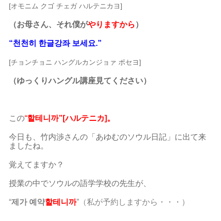
[オモニム クゴ チェガ ハルテニカヨ]
（お母さん、それ僕が
やりますから
）
“천천히 한글강좌 보세요.”
[チョンチョニ ハングルカンジョァ ポセヨ]
（ゆっくりハングル講座見てください）
この
“
할테니까”[ハルテニカ]。
今日も、竹内渉さんの「あゆむのソウル日記」に出て来
ましたね。
覚えてますか？
授業の中でソウルの語学学校の先生が、
“
제가
예약
할테니까
”（私が予約しますから・・・
）