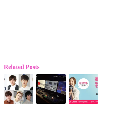
Related Posts
イ
【楽
パ
ケ
天
ク・
メ
チ
ミ
ン
ケ
ニ
パ
ッ
ョ
ラ
ト
ン
ダ
TV@pluswinhall】
＆
イ
コ
キ
ス
ロ
ム・