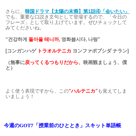
さらに、
韓国ドラマ【太陽の末裔】第1話④「会いたい」
でも、重要な口説き文句として登場するので、「今日の
フレーズ」として取り上げています。ぜひチェックして
みてくださいね。
“건강하게
돌아올 테니까,
영화봅시다, 나랑”
[コンガンハゲ
トラオルテニカ
ヨンファポプシダ ナラン]
（無事に
戻ってくるつもりだから、
映画観ましょう、僕
と）
よく使う表現ですから、この
“ハルテニカ”
も覚えてしま
いましょう！
今週のGOT7「授業前のひととき」スキット単語帳