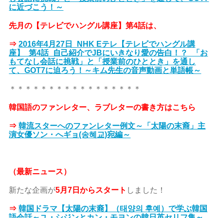
に近づこう！～
先月の【テレビでハングル講座】第4話は、
⇒
2016年4月27日_NHK Eテレ【テレビでハングル講
座】_第4話_自己紹介でJBにいきなり愛の告白！？_「お
もてなし会話に挑戦」と「授業前のひととき」を通し
て、GOT7に迫ろう！～キム先生の音声動画と単語帳～
＊＊＊＊＊＊＊＊＊＊＊＊＊＊＊＊＊
韓国語のファンレター、ラブレターの書き方はこちら
⇒
韓流スターへのファンレター例文～「太陽の末裔」主
演女優ソン・へギョ(송혜교)宛編～
（最新ニュース）
新たな企画が
5月7日からスタート
しました！
⇒
韓国ドラマ【太陽の末裔】（태양의 후예）で学ぶ韓国
語会話～ユ・シジンとカン・モヨンの韓日英セリフ集～