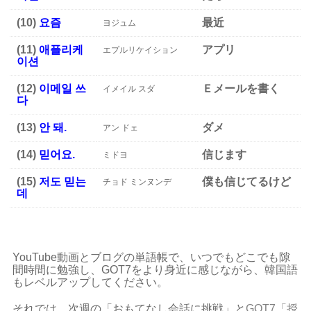
(10)
요즘
最近
ヨジュム
(11)
애플리케
アプリ
エプルリケイション
이션
(12)
이메일 쓰
Ｅメールを書く
イメイル スダ
다
(13)
안 돼.
ダメ
アン ドェ
(14)
믿어요.
信じます
ミドヨ
(15)
저도 믿는
僕も信じてるけど
チョド ミンヌンデ
데
YouTube動画とブログの単語帳で、いつでもどこでも隙
間時間に勉強し、GOT7をより身近に感じながら、韓国語
もレベルアップしてください。
それでは、次週の「おもてなし会話に挑戦」と
GOT7「授