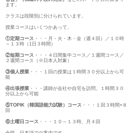
ます。
クラスは段階別に分けられています。
授業コースはいくつかあって、
①定期コース
・・・月・火・木・金（週４回）／１０時
～１３時（1日３時間）
②短期コース
・・・４日間集中コース／１週間コース／
２週間コース（※日本人対象）
③個人授業
・・・１回の授業は１時間３０分以上から可
能
④出張授業
・・・講師が会社や自宅を訪問。１時間３０
分以上から可能
⑤TOPIK（韓国語能力試験）コース
・・・１回３時間×８
回
⑥土曜日コース
・・・１０～１３時、月４回
全部、日本語での案内です。