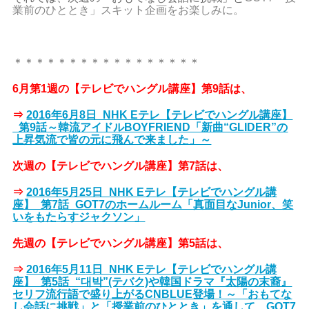
業前のひととき」スキット企画をお楽しみに。
＊＊＊＊＊＊＊＊＊＊＊＊＊＊＊＊＊
6月第1週の【テレビでハングル講座】第9話は、
⇒
2016年6月8日_NHK Eテレ【テレビでハングル講座】
_第9話～韓流アイドルBOYFRIEND「新曲“GLIDER”の
上昇気流で皆の元に飛んで来ました」～
次週の【テレビでハングル講座】第7話は、
⇒
2016年5月25日_NHK Eテレ【テレビでハングル講
座】_第7話_GOT7のホームルーム「真面目なJunior、笑
いをもたらすジャクソン」
先週の【テレビでハングル講座】第5話は、
⇒
2016年5月11日_NHK Eテレ【テレビでハングル講
座】_第5話_“대박”(テバク)や韓国ドラマ『太陽の末裔』
セリフ流行語で盛り上がるCNBLUE登場！～「おもてな
し会話に挑戦」と「授業前のひととき」を通して、GOT7