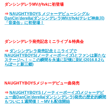
ダンシンデレラMVがtvkに初登場
⇒
NAUGHTYBOYS メジャーデビューシングル
DanCin’derella(ダンシンデレラ)MVがtvk(テレビ神奈川)
「音楽缶」に初登場！
ダンシンデレラ発売記念ミニライブ＆特典会
⇒
ダンシンデレラ発売記念ミニライブで
NAUGHTYBOYS(ノーティーボーイズ)とファンは新たな
ステージへ！～この瞬間を永遠に記憶に刻む(2016.8.2ら
らぽーと新三郷)
NAUGHTYBOYSメジャーデビュー曲発売
⇒
NAUGHTYBOYS (ノーティーボーイズ)メジャーデビ
ュー曲DanCin’derella(ダンシンデレラ)発売の歴史的瞬間
もついに１週間後！～MVも配信開始