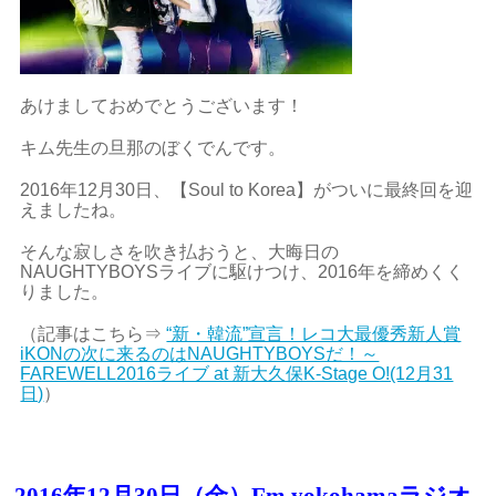
あけましておめでとうございます！
キム先生の旦那のぼくでんです。
2016年12月30日、【Soul to Korea】がついに最終回を迎
えましたね。
そんな寂しさを吹き払おうと、大晦日の
NAUGHTYBOYSライブに駆けつけ、2016年を締めくく
りました。
（記事はこちら⇒
“新・韓流”宣言！レコ大最優秀新人賞
iKONの次に来るのはNAUGHTYBOYSだ！～
FAREWELL2016ライブ at 新大久保K-Stage O!(12月31
日)
）