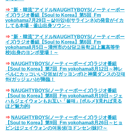
⇒
“新・韓流”アイドルNAUGHTYBOYS(ノーティーボー
イズ)ラジオ番組【Soul to Korea】第5回_Fm
yokohama7月29日～살아있네(サラインネ)の発音がイカ
してる本場・釜山出身ソウン～
⇒
“新・韓流”アイドルNAUGHTYBOYS(ノーティーボー
イズ)ラジオ番組【Soul to Korea】第6回_Fm
yokohama8月5日～清州市の상당고등학교(上黨高等学
校)出身のヨンボ登場！～
⇒
NAUGHTYBOYS(ノーティーボーイズ)ラジオ番組
【Soul to Korea】第7回_Fm yokohama8月12日～神レ
ベルにカッコいい갓영보(ガッヨンボ)と神業ダンスの갓재
하(ガッジェハ)が降臨！
⇒
NAUGHTYBOYS(ノーティーボーイズ)ラジオ番組
【Soul to Korea】第8回_Fm yokohama8月19日～ジェ
ハもジェイウォンもお互い「볼매」[ポルメ](見れば見る
ほど魅力的)
⇒
NAUGHTYBOYS(ノーティーボーイズ)ラジオ番組
【Soul to Korea】第9回_Fm yokohama8月26日～ヒョ
ビンはジェイウォンの여동생(ヨドンセン/妹)!?～