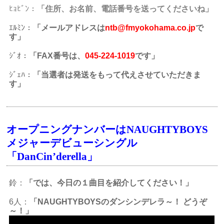
ﾋｮﾋﾞﾝ：
「住所、お名前、電話番号を送ってくださいね」
ｴﾙﾐﾝ：
「メールアドレスは
ntb@fmyokohama.co.jp
で
す」
ｼﾞｵ：
「FAX番号は、
045-224-1019
です
」
ｼﾞｪﾊ：
「当選者は発送をもって代えさせていただきま
す」
オープニングナンバーはNAUGHTYBOYS
メジャーデビューシングル
「DanCin’derella」
鈴：
「では、今日の１曲目を紹介してください！」
6人：
「NAUGHTYBOYSのダンシンデレラ～！ どうぞ
～！」