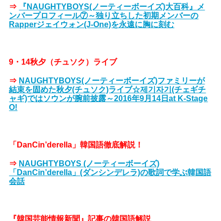
⇒
『NAUGHTYBOYS(ノーティーボーイズ)大百科』メ
ンバープロフィール⑦～独り立ちした初期メンバーの
Rapperジェイウォン(J-One)を永遠に胸に刻む
9・14秋夕（チュソク）ライブ
⇒
NAUGHTYBOYS(ノーティーボーイズ)ファミリーが
結束を固めた秋夕(チュソク)ライブ☆제기자기(チェギチ
ャギ)ではソウンが腕前披露～2016年9月14日at K-Stage
O!
「DanCin’derella」韓国語徹底解説！
⇒
NAUGHTYBOYS (ノーティーボーイズ)
「DanCin’derella」(ダンシンデレラ)の歌詞で学ぶ韓国語
会話
『韓国芸能情報新聞』記事の韓国語解説