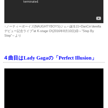
↑ノーティーボーイズ(NAUGHTYBOYS)ジェハ誕生日×DanCin’derella
デビュー記念ライブ”at K-stage O!(2016年8月10日)④～“Step By
Step”～より
４曲目はLady Gagaの「Perfect Illusion」