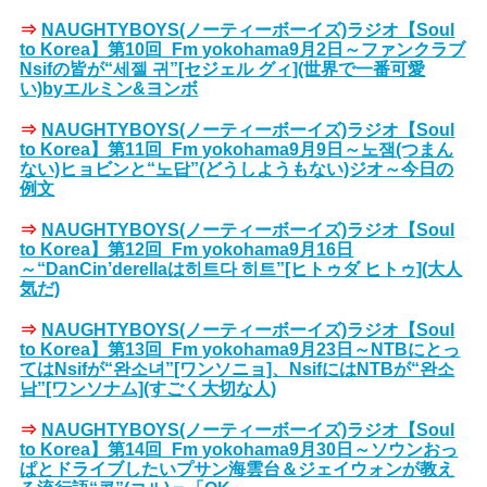
⇒
NAUGHTYBOYS(ノーティーボーイズ)ラジオ【Soul
to Korea】第10回_Fm yokohama9月2日～ファンクラブ
Nsifの皆が“세젤 귀”[セジェル グィ](世界で一番可愛
い)byエルミン&ヨンボ
⇒
NAUGHTYBOYS(ノーティーボーイズ)ラジオ【Soul
to Korea】第11回_Fm yokohama9月9日～노잼(つまん
ない)ヒョビンと“노답”(どうしようもない)ジオ～今日の
例文
⇒
NAUGHTYBOYS(ノーティーボーイズ)ラジオ【Soul
to Korea】第12回_Fm yokohama9月16日
～“DanCin’derellaは히트다 히트”[ヒトゥダ ヒトゥ](大人
気だ)
⇒
NAUGHTYBOYS(ノーティーボーイズ)ラジオ【Soul
to Korea】第13回_Fm yokohama9月23日～NTBにとっ
てはNsifが“완소녀”[ワンソニョ]、NsifにはNTBが“완소
남”[ワンソナム](すごく大切な人)
⇒
NAUGHTYBOYS(ノーティーボーイズ)ラジオ【Soul
to Korea】第14回_Fm yokohama9月30日～ソウンおっ
ぱとドライブしたいプサン海雲台＆ジェイウォンが教え