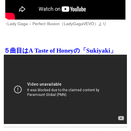
↑Lady Gaga – Perfect Illusion（LadyGagaVEVO）より
５曲目はA Taste of Honeyの「Sukiyaki」