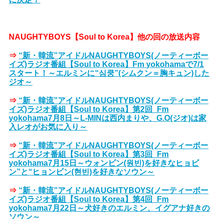
NAUGHTYBOYS【Soul to Korea】他の回の放送内容
⇒
“新・韓流”アイドルNAUGHTYBOYS(ノーティーボー
イズ)ラジオ番組【Soul to Korea】Fm yokohamaで7/1
スタート！～エルミンに“심쿵”(シムクン＝胸キュン)した
ジオ～
⇒
“新・韓流”アイドルNAUGHTYBOYS(ノーティーボー
イズ)ラジオ番組【Soul to Korea】第2回_Fm
yokohama7月8日～L-MINは西内まりや、G.O(ジオ)は家
入レオがお気に入り～
⇒
“新・韓流”アイドルNAUGHTYBOYS(ノーティーボー
イズ)ラジオ番組【Soul to Korea】第3回_Fm
yokohama7月15日～ウォンビン(원빈)を好きなヒョビ
ン”と“ヒョンビン(현빈)を好きなソウン～
⇒
“新・韓流”アイドルNAUGHTYBOYS(ノーティーボー
イズ)ラジオ番組【Soul to Korea】第4回_Fm
yokohama7月22日～犬好きのエルミン、イグアナ好きの
ソウン～