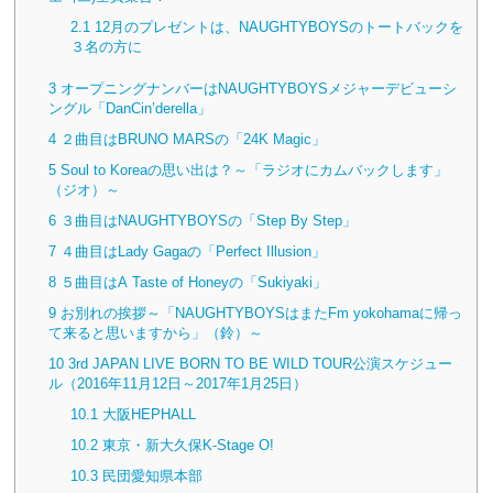
2.1
12月のプレゼントは、NAUGHTYBOYSのトートバックを
３名の方に
3
オープニングナンバーはNAUGHTYBOYSメジャーデビューシ
ングル「DanCin’derella」
4
２曲目はBRUNO MARSの「24K Magic」
5
Soul to Koreaの思い出は？～「ラジオにカムバックします」
（ジオ）～
6
３曲目はNAUGHTYBOYSの「Step By Step」
7
４曲目はLady Gagaの「Perfect Illusion」
8
５曲目はA Taste of Honeyの「Sukiyaki」
9
お別れの挨拶～「NAUGHTYBOYSはまたFm yokohamaに帰っ
て来ると思いますから」（鈴）～
10
3rd JAPAN LIVE BORN TO BE WILD TOUR公演スケジュー
ル（2016年11月12日～2017年1月25日）
10.1
大阪HEPHALL
10.2
東京・新大久保K-Stage O!
10.3
民団愛知県本部