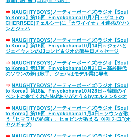
る流行語“콜”(コル)＝「OK」
⇒
NAUGHTYBOYS(ノーティーボーイズ)ラジオ【Soul
to Korea】第15回_Fm yokohama10月7日～ゲストの
CHERRSEE(チェルシー)に「カワイイ☆」４連発のソウ
ンとジェハ
⇒
NAUGHTYBOYS(ノーティーボーイズ)ラジオ【Soul
to Korea】第16回_Fm yokohama10月14日～ジェハと
ジェイウォンのJJコンビ＆ジオの誕生日メッセージ
⇒
NAUGHTYBOYS(ノーティーボーイズ)ラジオ【Soul
to Korea】第17回_Fm yokohama10月21日～高校時代
のソウンの夢は歌手、ジェハはモデル業に専念
⇒
NAUGHTYBOYS(ノーティーボーイズ)ラジオ【Soul
to Korea】第18回_Fm yokohama10月28日～韓国のイ
ベントに来てくれたNsifありがとう☆byエルミン&ジオ
⇒
NAUGHTYBOYS(ノーティーボーイズ)ラジオ【Soul
to Korea】第19回_Fm yokohama11月4日～ソウンが歌
う「ヒマワリの約束」。ヒョビンが教える“아재 개그”(オ
ヤジギャグ)
⇒
NAUGHTYBOYS(ノーティーボーイズ)ラジオ【Soul