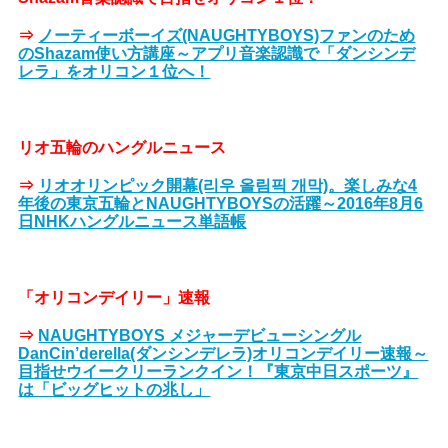
⇒
ノーティーボーイズ(NAUGHTYBOYS)ファンのため
のShazam使い方講座～アプリ音楽認識で「ダンシンデ
レラ」をオリコン１位へ！
リオ五輪のハングルニュース
⇒
リオオリンピック開幕(리우 올림픽 개막)。楽しみな4
年後の東京五輪とNAUGHTYBOYSの活躍～2016年8月6
日NHKハングルニュース単語帳
「オリコンデイリー」速報
⇒
NAUGHTYBOYS メジャーデビューシングル
DanCin’derella(ダンシンデレラ)オリコンデイリー速報～
目指せウイークリーランクイン！『東京中日スポーツ』
は「ビッグヒットの兆し」