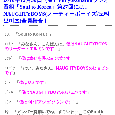
2016年12月30日（金）Fm yokohamaラジオ
番組「Soul to Korea」第27回には、
NAUGHTYBOYS(ノーティーボーイズ/노티
보이즈)全員集合！
「Soul to Korea！」
6人：
ｴﾙﾐﾝ：
「みなさん、こんばんは。
僕はNAUGHTYBOYS
のリーダー・エルミンです！
」
ﾖﾝﾎﾞ：
「
僕は幸せを呼ぶヨンボです
」
ﾋｮﾋﾞﾝ：
「はい、みなさん、
NAUGHTYBOYSのヒョビン
です
」
ｼﾞｵ：
「
僕はジオです
」
ｼﾞｪﾊ：
「
僕はNAUGHTYBOYSのジェハです
」
ｿｳﾝ：
「
僕は 아재[アジェ]ソウンです！
」
鈴：
「メンバー勢揃いでね。すごいわ～、このSoul to