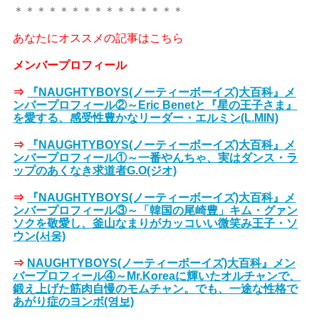
＊＊＊＊＊＊＊＊＊＊＊＊＊＊＊
あなたにオススメの記事はこちら
メンバープロフィール
⇒
『NAUGHTYBOYS(ノーティーボーイズ)大百科』メ
ンバープロフィール②～Eric Benetと『星の王子さま』
を愛する、感受性豊かなリーダー・エルミン(L.MIN)
⇒
『NAUGHTYBOYS(ノーティーボーイズ)大百科』メ
ンバープロフィール①～一番やんちゃ、実はダンス・ラ
ップのあくなき求道者G.O(ジオ)
⇒
『NAUGHTYBOYS(ノーティーボーイズ)大百科』メ
ンバープロフィール③～「韓国の尾崎豊」キム・グァン
ソクを敬愛し、釜山なまりがカッコいい微笑み王子・ソ
ウン(서웅)
⇒
NAUGHTYBOYS(ノーティーボーイズ)大百科』メン
バープロフィール④～Mr.Koreaに輝いたオルチャンで、
鍛え上げた筋肉自慢のモムチャン。でも、一途な性格で
あがり症のヨンボ(영보)