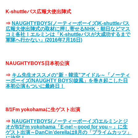
K-shuttleバス広報大使出陣式
⇒
NAUGHTYBOYS(ノーティーボーイズ)K-shuttleバス
広報大使出陣式の取材に押し寄せるNHK・朝日などマス
コミ各社！エルミンは「K-shuttleバスが大成功するまで
軍隊へ行かない」(2016年7月16日)
NAUGHTYBOYS日本初公演
⇒
キム先生オススメの“新・韓流”アイドル～「ノーティ
ーボーイズ(NAUGHTY BOYS)旋風」を巻き起こした日
本初公演もついに最終日！
8/1Fm yokohamaに生ゲスト出演
⇒
NAUGHTYBOYS(ノーティーボーイズ)エルミンとジ
オが8/1Fm yokohama「E-ne!～good for you～」に生
ゲスト出演～DanCin’derellaは8月の「プライムカッツ」
に決定！