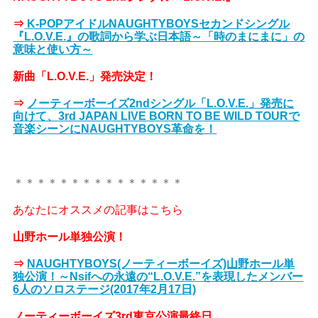
⇒
K-POPアイドルNAUGHTYBOYSセカンドシングル
『L.O.V.E.』の歌詞から学ぶ日本語～「時のまにまに」の
意味と使い方～
新曲「L.O.V.E.」発売決定！
⇒
ノーティーボーイズ2ndシングル「L.O.V.E.」発売に
向けて、3rd JAPAN LIVE BORN TO BE WILD TOURで
音楽シーンにNAUGHTYBOYS革命を！
＊＊＊＊＊＊＊＊＊＊＊＊＊＊＊
あなたにオススメの記事はこちら
山野ホール単独公演！
⇒
NAUGHTYBOYS(ノーティーボーイズ)山野ホール単
独公演！～Nsifへの永遠の“L.O.V.E.”を表現したメンバー
6人のソロステージ(2017年2月17日)
ノーティーボーイズ3rd東京公演最終日