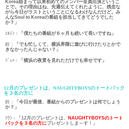
Korea始まって以来初めてのメンバー全員出演というこ
とで。その理由はね、先週伝えてくれたように、残念な
がら今日がラストということになるわけなんだけど。み
んなSoul to Koreaの番組を担当してきてどうでした
か？
」
ｴﾙﾐﾝ：
「僕たちの番組が６ヶ月も続いて長いですね」
鈴：
「でも忙しくて、横浜界隈に遊びに行けたりとかで
きなかったんじゃない？」
ｼﾞｪﾊ：
「横浜の夜景を見れただけでも幸せです」
12月のプレゼントは、NAUGHTYBOYSのトートバック
を３名の方に
鈴：
「今日が最後、番組からのプレゼントは何でしょう
か？
」
ｿｳﾝ：
「12月のプレゼントは、
NAUGHTYBOYSのトート
バックを３名の方に
プレゼントしま～す！」