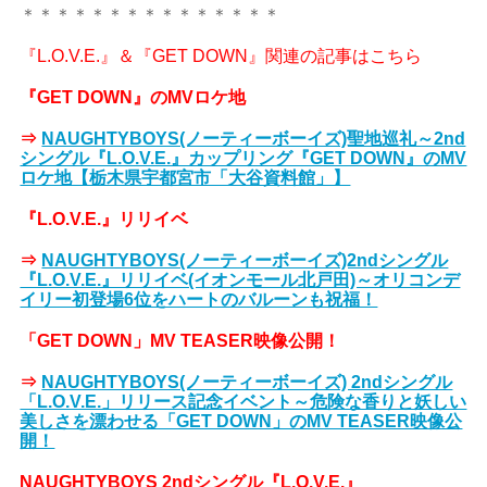
＊＊＊＊＊＊＊＊＊＊＊＊＊＊＊
『L.O.V.E.』＆『GET DOWN』関連の記事はこちら
『GET DOWN』のMVロケ地
⇒
NAUGHTYBOYS(ノーティーボーイズ)聖地巡礼～2nd
シングル『L.O.V.E.』カップリング『GET DOWN』のMV
ロケ地【栃木県宇都宮市「大谷資料館」】
『L.O.V.E.』リリイベ
⇒
NAUGHTYBOYS(ノーティーボーイズ)2ndシングル
『L.O.V.E.』リリイベ(イオンモール北戸田)～オリコンデ
イリー初登場6位をハートのバルーンも祝福！
「GET DOWN」MV TEASER映像公開！
⇒
NAUGHTYBOYS(ノーティーボーイズ) 2ndシングル
「L.O.V.E.」リリース記念イベント～危険な香りと妖しい
美しさを漂わせる「GET DOWN」のMV TEASER映像公
開！
NAUGHTYBOYS 2ndシングル『L.O.V.E.』