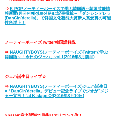
⇒
K-POPノーティーボーイズで学ぶ韓国語～韓国芸能情
報新聞(한국연예정보신문)に記事掲載～「ダンシンデレラ
(DanCin’derella)」で韓国文化芸能大賞新人賞受賞の可能
性急浮上！
ノーティーボーイズTwitter韓国語解説
⇒
NAUGHTYBOYS(ノーティーボーイズ)Twitterで学ぶ
韓国語～「今日のジェハ」vol.1(2016年8月前半)
ジェハ誕生日ライブ☆
⇒
NAUGHTYBOYS(ノーティーボーイズ)ジェハ誕生日
×「DanCin’derella」デビュー記念ライブでジオが“メジ
ャー宣言！”at K-stage O!(2016年8月10日)
Shazam音楽認識で目指せオリコン１位！