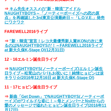
⇒
キム先生オススメの“新・韓流”アイドル
NAUGHTYBOYS～「ノーティーボーイズへの恋の原
点」を再確認した3rd東京公演最終日～「L.O.V.E.」発売
にワクワク
FAREWELL2016ライブ
⇒
“新・韓流”宣言！レコ大最優秀新人賞iKONの次に来
るのはNAUGHTYBOYSだ！～FAREWELL2016ライブ
at 新大久保K-Stage O!(12月31日)
12・16エルミン誕生日ライブ
⇒
NAUGHTYBOYS(ノーティーボーイズ)エルミン誕生
日ライブ～松茸山のパパもお祝いに！純情ヒョビンは涙
キラリ☆(2016年12月16日 at 新大久保K-Stage O!)
11・17ヒョビン誕生日ライブ
⇒
新曲「Get Down」でNAUGHTYBOYS(ノーティーボ
ーイズ)がワイルドな姿に！～母とメンバーとNsifからの
愛のメッセージで溢れたヒョビン誕生日ライブ(2016年11
月17日)