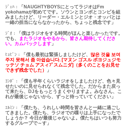
ｼﾞｪﾊ：
「NAUGHTYBOYSにとってラジオはFm
yokohamaが初めてです。ソウンとヨンボとコンビを組
みましたけど、リーダー・エルミンとジオ・オッパとは
一緒の担当にならなかったから、ちょっと残念です
」
ｼﾞｵ：
「僕はラジオをする時間がほんと楽しかったです。
でも、
またラジオをやるから、皆さん期待してくださ
い。カムバックします
」
ﾋｮﾋﾞﾝ：
「僕も最初は緊張しましたけど、
많은 것을 보여
주지 못해서 좀 아쉽습니다. [マヌン ゴスル ポヨジュジモ
ッテソ チョム アスィﾌﾟスムニダ]（多くのことをお見せ
できず残念でした）
」
ﾖﾝﾎﾞ：
「僕も半年くらいラジオをしましたけど、色々見
せたいのに見せられなくて残念でした。だからまた戻っ
て来たら、DJをもっとうまくやりますよ。みなさん、こ
れが最後じゃないから、ずっと待っていてください」
ｴﾙﾐﾝ：
「僕たち、うれしい時間を皆さんと一緒に過ごし
てきました。僕たち、ラジオでの喋りは上手になったで
しょうか？ 今日が最後じゃないよ。僕たちはいつも努力
するグループで～す」