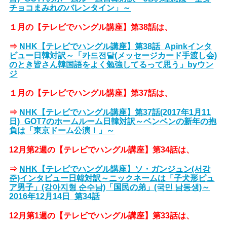
チョコまみれのバレンタイン」～
１月の【テレビでハングル講座】第38話は、
⇒
NHK【テレビでハングル講座】第38話_Apinkインタ
ビュー日韓対訳～「카드전달(メッセージカード手渡し会)
のとき皆さん韓国語をよく勉強してるって思う」byウン
ジ
１月の【テレビでハングル講座】第37話は、
⇒
NHK【テレビでハングル講座】第37話(2017年1月11
日)_GOT7のホームルーム日韓対訳～ベンベンの新年の抱
負は「東京ドーム公演！」～
12月第2週の【テレビでハングル講座】第34話は、
⇒
NHK【テレビでハングル講座】ソ・ガンジュン(서강
준)インタビュー日韓対訳～ニックネームは「子犬形ピュ
ア男子」(강아지형 순수남)「国民の弟」(국민 남동생)～
2016年12月14日_第34話
12月第1週の【テレビでハングル講座】第33話は、