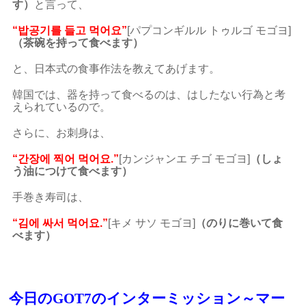
す）
と言って、
“밥공기를 들고 먹어요”
[パプコンギルル トゥルゴ モゴヨ]
（茶碗を持って食べます）
と、日本式の食事作法を教えてあげます。
韓国では、器を持って食べるのは、はしたない行為と考
えられているので。
さらに、
お刺身は、
“간장에 찍어 먹어요.”
[カンジャンエ チゴ モゴヨ]
（しょ
う油につけて食べます）
手巻き寿司は、
“김에 싸서 먹어요.”
[キメ サソ モゴヨ]
（のりに巻いて食
べます）
今日のGOT7のインターミッション～マー