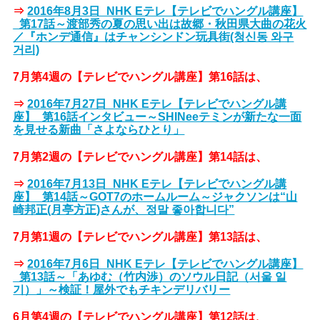
⇒
2016年8月3日_NHK Eテレ【テレビでハングル講座】
_第17話～渡部秀の夏の思い出は故郷・秋田県大曲の花火
／『ホンデ通信』はチャンシンドン玩具街(청신동 와구
거리)
7月第4週の【テレビでハングル講座】第16話は、
⇒
2016年7月27日_NHK Eテレ【テレビでハングル講
座】_第16話インタビュー～SHINeeテミンが新たな一面
を見せる新曲「さよならひとり」
7月第2週の【テレビでハングル講座】第14話は、
⇒
2016年7月13日_NHK Eテレ【テレビでハングル講
座】_第14話～GOT7のホームルーム～ジャクソンは“山
崎邦正(月亭方正)さんが、정말 좋아합니다”
7月第1週の【テレビでハングル講座】第13話は、
⇒
2016年7月6日_NHK Eテレ【テレビでハングル講座】
_第13話～「あゆむ（竹内渉）のソウル日記（서울 일
기）」～検証！屋外でもチキンデリバリー
6月第4週の【テレビでハングル講座】第12話は、