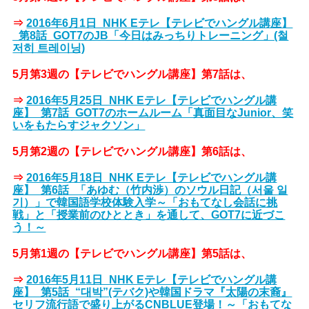
⇒
2016年6月1日_NHK Eテレ【テレビでハングル講座】
_第8話_GOT7のJB「今日はみっちりトレーニング」(철
저히 트레이닝)
5月第3週の【テレビでハングル講座】第7話は、
⇒
2016年5月25日_NHK Eテレ【テレビでハングル講
座】_第7話_GOT7のホームルーム「真面目なJunior、笑
いをもたらすジャクソン」
5月第2週の【テレビでハングル講座】第6話は、
⇒
2016年5月18日_NHK Eテレ【テレビでハングル講
座】_第6話_「あゆむ（竹内渉）のソウル日記（서울 일
기）」で韓国語学校体験入学～「おもてなし会話に挑
戦」と「授業前のひととき」を通して、GOT7に近づこ
う！～
5月第1週の【テレビでハングル講座】第5話は、
⇒
2016年5月11日_NHK Eテレ【テレビでハングル講
座】_第5話_“대박”(テバク)や韓国ドラマ『太陽の末裔』
セリフ流行語で盛り上がるCNBLUE登場！～「おもてな