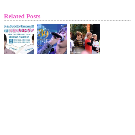
Related Posts
緊
【イ
【K-
急
ン
POP
決
ジ
イ
定！！
ュ
ベ
ヨ
ン】
ン
ン
誕
ト
ミ
生
レ
ン
日
ポ】
＆
3
A.C.E
ク
月
が
ァ
9
新
ン
日
宿
ミ
に
路
ン
オ
上
「Fancon2022
ン
パ
＆
ラ
フ
お
イ
ォ
疲
ン
ー