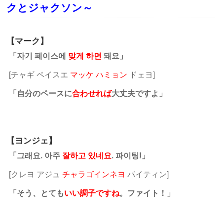
クとジャクソン～
【マーク】
「자기 페이스에
맞게 하면
돼요」
[チャギ ペイスエ
マッケ ハミョン
ドェヨ]
「自分のペースに
合わせれば
大丈夫ですよ」
【ヨンジェ】
「그래요. 아주
잘하고 있네요
. 파이팅!」
[クレヨ アジュ
チャラゴインネヨ
パイティン]
「そう、とても
いい調子ですね
。ファイト！」