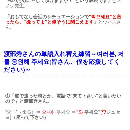
“私のために～して頂けますか？”という表現です」
とス
ノク先生。
「おもてなし会話のシチュエーションで
“찍으세요”と言
ったら、“撮ってよ”と偉そうに聞こえます
」
とウィスさ
ん。
渡部秀さんの単語入れ替え練習～여러분, 저
를 응원해 주세요(皆さん、僕を応援してく
ださい)～
①「道で迷った時とか、電話で“来て下さい”と言いたい
ので」と渡部秀さん。
“오다”（来る）⇒
오+아
+주세요 ⇒
“
와
주
세요
”
[
ワ
ジュセ
ヨ]
（座って下さい）