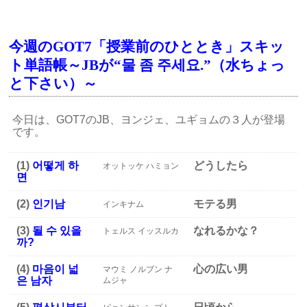
今週のGOT7「授業前のひととき」スキッ
ト単語帳～JBが“물 좀 주세요.”（水ちょっ
と下さい）～
今日は、GOT7のJB、ヨンジェ、ユギョムの３人が登場
です。
(1)
어떻게 하
どうしたら
オットッケ ハミョン
면
(2)
인기남
モテる男
インキナム
(3)
될 수 있을
なれるかな？
トェルス イッスルカ
까?
(4)
마음이 넓
心の広い男
マウミ ノルブン ナ
은 남자
ムジャ