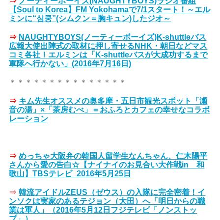
⇒
ノーティーボーイズ(NAUGHTYBOYS)ラジオ番組
【Soul to Korea】FM Yokohamaで7/1スタート！～エル
ミンに“심쿵”(シムクン＝胸キュン)したジオ～
⇒
NAUGHTYBOYS(ノーティーボーイズ)K-shuttleバス
広報大使出陣式の取材に押し寄せるNHK・朝日などマス
コミ各社！エルミンは「K-shuttleバスが大成功するまで
軍隊へ行かない」(2016年7月16日)
＊＊＊＊＊＊＊＊＊＊＊＊＊＊＊
⇒
キム先生オススメの奥多摩・五日市観光スポット「瀬
音の湯」×「茶房むべ」＝おふろとカフェの幸せなコラボ
レーション
⇒
めっちゃ大阪弁の韓国人留学生なんちゃん、仁木陽平
さんから愛の告白☆【ナイナイのお見合い大作戦in 和
歌山】TBSテレビ_2016年5月25日
⇒
韓流アイドルZEUS（ゼウス）の入隊に完全密着！イ
ンソクは実家のあるテジョン（大田）へ「明日からの職
業は軍人」（2016年5月12日フジテレビ「ノンストッ
プ」）