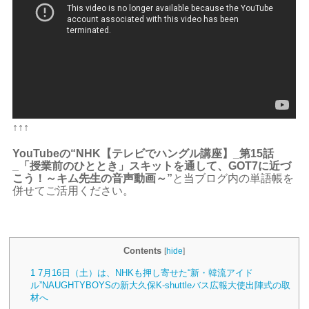
↑↑↑
YouTubeの“NHK【テレビでハングル講座】_第15話
_「授業前のひととき」スキットを通して、GOT7に近づ
こう！～キム先生の音声動画～”
と当ブログ内の単語帳を
併せてご活用ください。
Contents
[
hide
]
1
7月16日（土）は、NHKも押し寄せた“新・韓流アイド
ル”NAUGHTYBOYSの新大久保K-shuttleバス広報大使出陣式の取
材へ