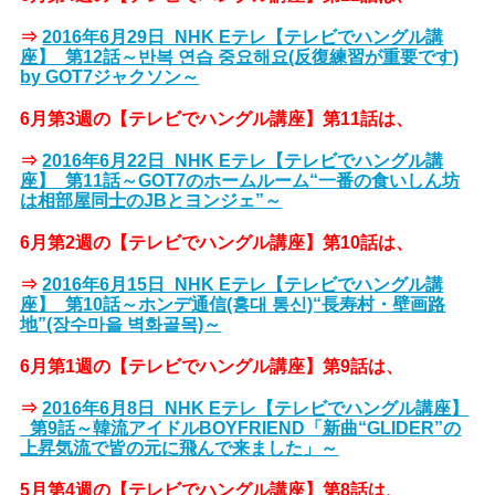
⇒
2016年6月29日_NHK Eテレ【テレビでハングル講
座】_第12話～반복 연습 중요해요(反復練習が重要です)
by GOT7ジャクソン～
6月第3週の【テレビでハングル講座】第11話は、
⇒
2016年6月22日_NHK Eテレ【テレビでハングル講
座】_第11話～GOT7のホームルーム“一番の食いしん坊
は相部屋同士のJBとヨンジェ”～
6月第2週の【テレビでハングル講座】第10話は、
⇒
2016年6月15日_NHK Eテレ【テレビでハングル講
座】_第10話～ホンデ通信(홍대 통신)“長寿村・壁画路
地”(장수마을 벽화골목)～
6月第1週の【テレビでハングル講座】第9話は、
⇒
2016年6月8日_NHK Eテレ【テレビでハングル講座】
_第9話～韓流アイドルBOYFRIEND「新曲“GLIDER”の
上昇気流で皆の元に飛んで来ました」～
5月第4週の【テレビでハングル講座】第8話は、