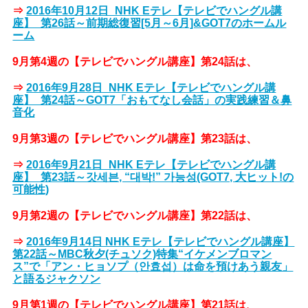
⇒
2016年10月12日_NHK Eテレ【テレビでハングル講
座】_第26話～前期総復習[5月～6月]&GOT7のホームル
ーム
9月第4週の【テレビでハングル講座】第24話は、
⇒
2016年9月28日_NHK Eテレ【テレビでハングル講
座】_第24話～GOT7「おもてなし会話」の実践練習＆鼻
音化
9月第3週の【テレビでハングル講座】第23話は、
⇒
2016年9月21日_NHK Eテレ【テレビでハングル講
座】_第23話～갓세븐, “대박!” 가능성(GOT7, 大ヒット!の
可能性)
9月第2週の【テレビでハングル講座】第22話は、
⇒
2016年9月14日 NHK Eテレ【テレビでハングル講座】
第22話～MBC秋夕(チュソク)特集“イケメンブロマン
ス”で「アン・ヒョソプ（안효섭）は命を預けあう親友」
と語るジャクソン
9月第1週の【テレビでハングル講座】第21話は、