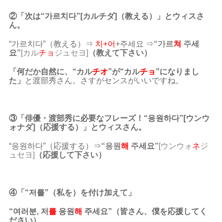
②「次は“가르치다”[カルチダ]（教える）」とウィスさ
ん。
“가르치다”（教える）⇒
치+어
+주세요 ⇒
“가르
쳐
주
세
요
”
[カル
チョ
ジュセヨ]
（教えて下さい）
「何だか自然に、“カル
チオ
”が“カル
チョ
”になりまし
た」
と渡部秀さん。さすがセンスがいいですね。
③「俳優・渡部秀に必要なフレーズ！“응원하다”[ウンウ
ォナダ]（応援する）」とウィスさん。
“응원하다”（応援する
）⇒
“응원
해
주
세요
”
[ウンウォ
ネ
ジ
ュセヨ]
（応援して下さい）
④「“저를”（私を）を付け加えて」
“여러분, 저
를
응원
해
주세요”（皆さん、僕を応援してく
ださい）