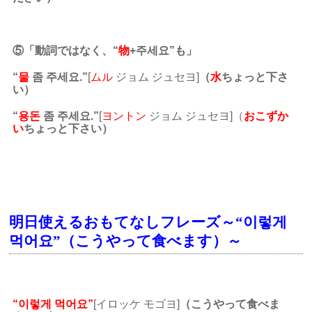
⑤「動詞ではなく、“
物
+주세요”も」
“
물
좀 주세요.”
[
ムル
ジョム ジュセヨ]
（
水
ちょっと下さ
い）
“
용돈
좀 주세요.”
[
ヨントン
ジョム ジュセヨ]（
おこずか
い
ちょっと
下さい）
明日使えるおもてなしフレーズ～“이렇게
먹어요”（こうやって食べます）～
“이렇게 먹어요”
[イロッケ モゴヨ]
（こうやって食べま