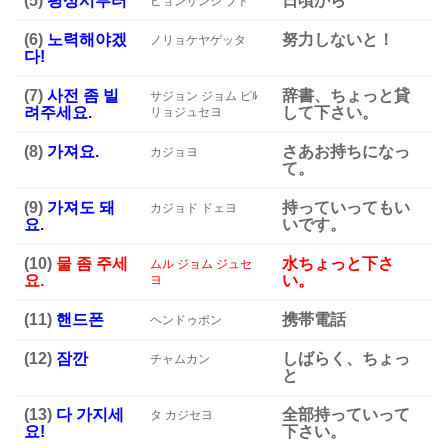
(5)
평상시부터
日頃から
ピョンサンシ プト
(6)
노력해야겠
努力しないと！
ノリョケヤゲッタ
다!
(7)
사전 좀 빌
辞書、ちょっと貸
サジョン ジョム ピﾙ
려주세요.
して下さい。
リョジュセヨ
(8)
가져요.
さあお持ちになっ
カジョヨ
て。
(9)
가져도 돼
持っていってもい
カジョド ドェヨ
요.
いです。
(10)
물 좀 주세
水ちょっと下さ
ムル ジョム ジュセ
요.
い。
ヨ
(11)
핸드폰
携帯電話
ヘンドゥポン
(12)
잠깐
しばらく、ちょっ
チャムカン
と
(13)
다 가지세
全部持っていって
タ カジセヨ
요!
下さい。