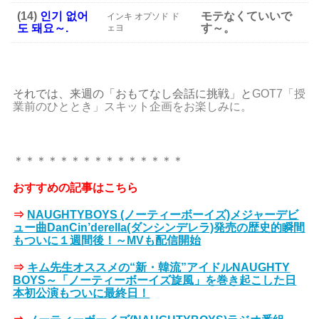
(14)
인기 없어
モテなくていいで
インキ オプソド ド
도 돼요～.
す～。
ェヨ
それでは、来週の「おもてなし会話に挑戦」と
GOT7「授
業前のひととき」スキット企画をお楽しみに。
＊＊＊＊＊＊＊＊＊＊＊＊＊＊＊
おすすめの記事はこちら
⇒
NAUGHTYBOYS (ノーティーボーイズ)メジャーデビ
ュー曲DanCin’derella(ダンシンデレラ)発売の歴史的瞬間
もついに１週間後！～MVも配信開始
⇒
キム先生オススメの“新・韓流”アイドルNAUGHTY
BOYS～「ノーティーボーイズ旋風」を巻き起こした日
本初公演もついに最終日！