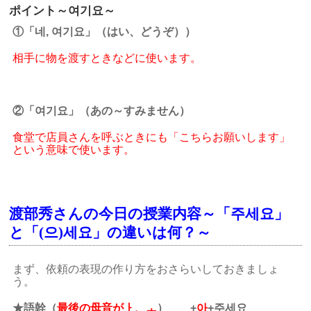
ポイント～여기요～
①「네, 여기요」（はい、どうぞ））
相手に物を渡すときなどに使います。
②「여기요」（あの～すみません）
食堂で店員さんを呼ぶときにも「こちらお願いします」
という意味で使います。
渡部秀さんの今日の授業内容～「주세요」
と「(으)세요」の違いは何？～
まず、依頼の表現の作り方をおさらいしておきましょ
う。
★語幹（
最後の母音がㅏ、ㅗ
） +
아
+주세요