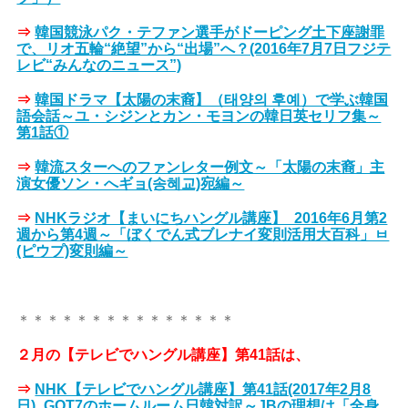
⇒
韓国競泳パク・テファン選手がドーピング土下座謝罪
で、リオ五輪“絶望”から“出場”へ？(2016年7月7日フジテ
レビ“みんなのニュース”)
⇒
韓国ドラマ【太陽の末裔】（태양의 후예）で学ぶ韓国
語会話～ユ・シジンとカン・モヨンの韓日英セリフ集～
第1話①
⇒
韓流スターへのファンレター例文～「太陽の末裔」主
演女優ソン・へギョ(송혜교)宛編～
⇒
NHKラジオ【まいにちハングル講座】_2016年6月第2
週から第4週～「ぼくでん式ブレナイ変則活用大百科」ㅂ
(ピウプ)変則編～
＊＊＊＊＊＊＊＊＊＊＊＊＊＊＊
２月の【テレビでハングル講座】第41話は、
⇒
NHK【テレビでハングル講座】第41話(2017年2月8
日)_GOT7のホームルーム日韓対訳～JBの理想は「全身