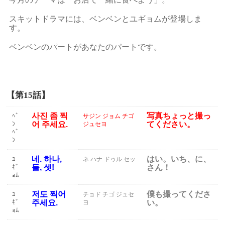
スキットドラマには、ベンベンとユギョムが登場しま
す。
ベンベンのパートがあなたのパートです。
【第15話】
사진 좀 찍
写真ちょっと撮っ
ﾍﾞ
サジン ジョム チゴ
ﾝ
어 주세요.
てください。
ジュセヨ
ﾍﾞ
ﾝ
네. 하나,
はい。いち、に、
ﾕ
ネ ハナ ドゥル セッ
ｷﾞ
둘, 셋!
さん！
ｮﾑ
저도 찍어
僕も撮ってくださ
ﾕ
チョド チゴ ジュセ
ｷﾞ
주세요.
い。
ヨ
ｮﾑ