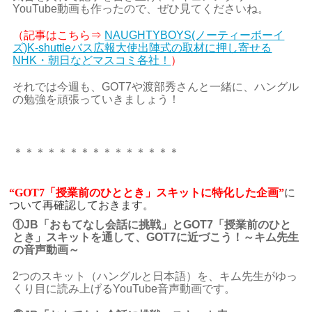
YouTube動画も作ったので、ぜひ見てくださいね。
（記事はこちら⇒
NAUGHTYBOYS(ノーティーボーイ
ズ)K-shuttleバス広報大使出陣式の取材に押し寄せる
NHK・朝日などマスコミ各社！
）
それでは今週も、GOT7や渡部秀さんと一緒に、ハングル
の勉強を頑張っていきましょう！
＊＊＊＊＊＊＊＊＊＊＊＊＊＊＊
“GOT7「授業前のひととき」スキットに特化した企画”
に
ついて再確認しておきます。
①JB
「おもてなし会話に挑戦」とGOT7
「授業前のひと
とき」スキットを通して、GOT7に近づこう！～キム先生
の音声動画～
2つのスキット（ハングルと日本語）を、キム先生がゆっ
くり目に読み上げるYouTube音声動画です。