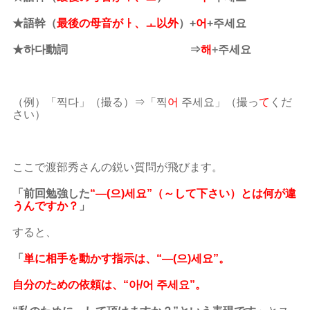
★語幹（
最後の母音がㅏ、ㅗ以外
）+
어
+주세요
★하다動詞 ⇒
해
+
주세요
（例）「찍다」（撮る）⇒「찍
어
주세요」（撮っ
て
くだ
さい）
ここで渡部秀さんの鋭い質問が飛びます。
「前回勉強した
“―(으)세요”（～して下さい）とは何が違
うんですか？
」
すると、
「
単に相手を動かす指示は、“―(으)세요”。
自分のための依頼は、“아/어 주세요”。