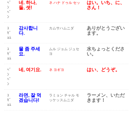
네. 하나,
はい。いち、に、
ﾍﾞ
ネ ハナ ドゥル セッ
ﾝ
둘, 셋!
さん！
ﾍﾞ
ﾝ
감사합니
ありがとうござい
ﾕ
カムサハムニダ
ｷﾞ
다.
ます。
ｮﾑ
물 좀 주세
水ちょっとくださ
ﾕ
ムル ジョム ジュセ
ｷﾞ
요.
い。
ヨ
ｮﾑ
네, 여기요.
はい、どうぞ。
ﾍﾞ
ネ ヨギヨ
ﾝ
ﾍﾞ
ﾝ
라면, 잘 먹
ラーメン、いただ
ﾕ
ラミョン チャル モ
ｷﾞ
겠습니다!
きます！
ッケッスムニダ
ｮﾑ