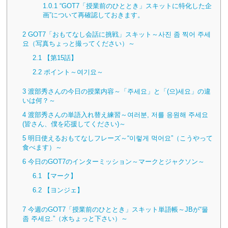
1.0.1
“GOT7「授業前のひととき」スキットに特化した企
画”について再確認しておきます。
2
GOT7「おもてなし会話に挑戦」スキット～사진 좀 찍어 주세
요（写真ちょっと撮ってください）～
2.1
【第15話】
2.2
ポイント～여기요～
3
渡部秀さんの今日の授業内容～「주세요」と「(으)세요」の違
いは何？～
4
渡部秀さんの単語入れ替え練習～여러분, 저를 응원해 주세요
(皆さん、僕を応援してください)～
5
明日使えるおもてなしフレーズ～“이렇게 먹어요”（こうやって
食べます）～
6
今日のGOT7のインターミッション～マークとジャクソン～
6.1
【マーク】
6.2
【ヨンジェ】
7
今週のGOT7「授業前のひととき」スキット単語帳～JBが“물
좀 주세요.”（水ちょっと下さい）～