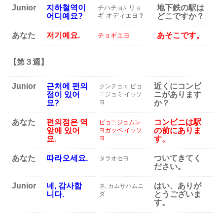
Junior
지하철역이
地下鉄の駅は
チハチョﾙ リョ
어디예요?
ギ オディエヨ？
どこですか？
あなた
저기예요.
あそこです。
チョギエヨ
【第３週】
Junior
근처에 펀의
近くにコンビ
クンチョエ ピョ
점이 있어
ニがあります
ニジョミ イッソ
요?
ヨ
か？
あなた
편의점은 역
コンビニは駅
ピョニジョムン
앞에 있어
の前にありま
ヨガッペ イッソ
요.
ヨ
す。
あなた
따라오세요.
ついてきてく
タラオセヨ
ださい。
Junior
네, 감사합
はい、ありが
ネ, カムサハムニ
니다.
とうございま
ダ
す。