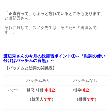
「正直言って、ちょっと忘れているところもあります」
と渡部秀さん。
それに対して、スノク先生は「そのための総復習で
す」。
渡辺秀さんの今月の総復習ポイント①～「助詞の使い
分けはパッチムの有無」～
【パッチムと助詞の関係表】
パッチムあり
パッチムなし
～です
한국 사람
이에요
.
배우
예요
.
（韓国人
です
）
（俳優
です
）