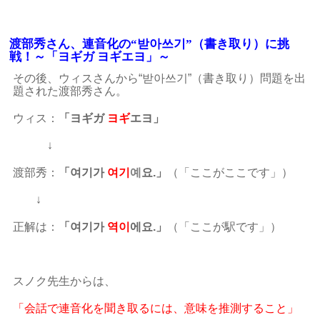
渡部秀さん、連音化の“받아쓰기”（書き取り）に挑
戦！～「ヨギガ ヨギエヨ」～
その後、ウィスさんから“받아쓰기”（書き取り）問題を出
題された渡部秀さん。
ウィス：
「ヨギガ
ヨギ
エヨ」
↓
渡部秀：
「여기가
여기
예
요.」
（「ここがここです」）
↓
正解は：
「여기가
역이
에요.」
（「ここが駅です」）
スノク先生からは、
「会話で連音化を聞き取るには、意味を推測すること」