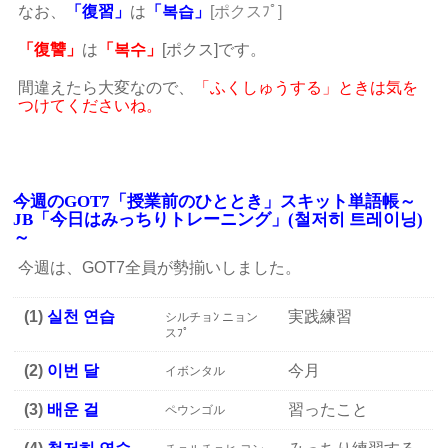
なお、
「復習」
は
「복습」
[ポクスﾌﾟ]
「復讐」
は
「복수」
[ポクス]です。
間違えたら大変なので、
「ふくしゅうする」ときは気を
つけてくださいね。
今週のGOT7「授業前のひととき」スキット単語帳～
JB「今日はみっちりトレーニング」(철저히 트레이닝)
～
今週は、GOT7全員が勢揃いしました。
(1)
실천 연습
実践練習
シルチョﾝ ニョン
スﾌﾟ
(2)
이번 달
今月
イボンタル
(3)
배운 걸
習ったこと
ペウンゴル