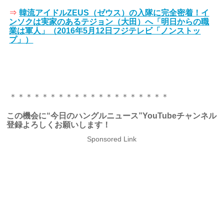
⇒
韓流アイドルZEUS（ゼウス）の入隊に完全密着！イ
ンソクは実家のあるテジョン（大田）へ「明日からの職
業は軍人」（2016年5月12日フジテレビ「ノンストッ
プ」）
＊＊＊＊＊＊＊＊＊＊＊＊＊＊＊＊＊＊＊＊
この機会に“今日のハングルニュース”YouTubeチャンネル
登録よろしくお願いします！
Sponsored Link