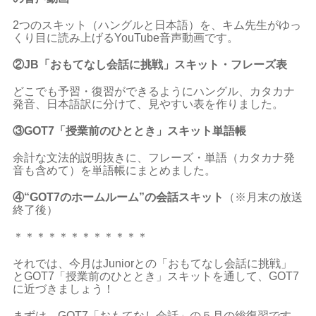
2つのスキット（ハングルと日本語）を、キム先生がゆっ
くり目に読み上げるYouTube音声動画です。
②JB「おもてなし会話に挑戦」スキット・フレーズ表
どこでも予習・復習ができるようにハングル、カタカナ
発音、日本語訳に分けて、見やすい表を作りました。
③GOT7
「授業前のひととき」スキット単語帳
余計な文法的説明抜きに、フレーズ・単語（カタカナ発
音も含めて）を単語帳にまとめました。
④“GOT7のホームルーム”の会話スキット
（※
月末の放送
終了後）
＊＊＊＊＊＊＊＊＊＊＊＊
それでは、今月はJuniorとの「おもてなし会話に挑戦」
とGOT7「授業前のひととき」スキットを通して、GOT7
に近づきましょう！
まずは、GOT7「おもてなし会話」の５月の総復習です。