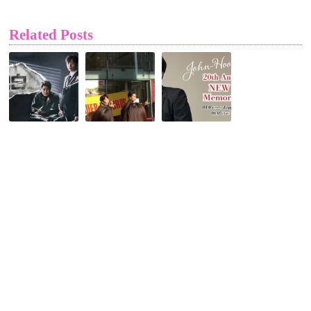
Related Posts
【Mnet】
【き
John-
ジ
ら
Hoon
ュ
め
デ
ノ
く
ビ
(2PM)
☆5tion
ュ
入
ア
ー
隊
ル
20
前
バ
周
最
ム
年
後
『IV』
記
の
リ
念
ド
リ
＆
ラ
イ
生
マ
ベ】
誕
主
少
祭
演
年
公
作
の
演
「自
心
開