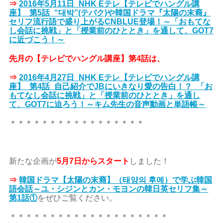
⇒
2016年5月11日_NHK Eテレ【テレビでハングル講
座】_第5話_“대박”(テバク)や韓国ドラマ『太陽の末裔』
セリフ流行語で盛り上がるCNBLUE登場！～「おもてな
し会話に挑戦」と「授業前のひととき」を通して、GOT7
に近づこう！～
先月の【テレビでハングル講座】第4話は、
⇒
2016年4月27日_NHK Eテレ【テレビでハングル講
座】_第4話_自己紹介でJBにいきなり愛の告白！？_「お
もてなし会話に挑戦」と「授業前のひととき」を通し
て、GOT7に迫ろう！～キム先生の音声動画と単語帳～
＊＊＊＊＊＊＊＊＊＊＊＊＊＊＊＊＊
新たな企画が
5月7日からスタート
しました！
⇒
韓国ドラマ【太陽の末裔】（태양의 후예）で学ぶ韓国
語会話～ユ・シジンとカン・モヨンの韓日英セリフ集～
第1話①
をぜひご覧ください。
＊＊＊＊＊＊＊＊＊＊＊＊＊＊＊＊＊＊＊＊