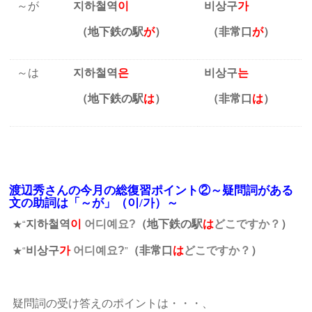
～が
지하철역
이
비상구
가
（地下鉄の駅
が
）
（非常口
が
）
～は
지하철역
은
비상구
는
（地下鉄の駅
は
）
（非常口
は
）
渡辺秀さんの今月の総復習ポイント②～疑問詞がある
文の助詞は「～が」（이/가）～
지하철역
이
어디예요?
（地下鉄の駅
は
どこですか？
）
★“
비상구
가
어디예요?
（非常口
は
どこですか？
）
★“
”
疑問詞の受け答えのポイントは・・・、