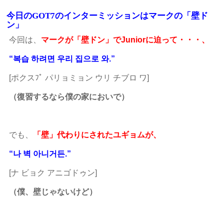
今日のGOT7のインターミッションはマークの「壁ド
ン」
今回は、
マークが「壁ドン」でJuniorに迫って・・・、
“복습 하려면 우리 집으로 와.”
[ポクスﾌﾟ パリョミョン ウリ チブロ ワ]
（復習するなら僕の家においで）
でも、
「壁」代わりにされたユギョムが、
“나 벽 아니거든.”
[ナ ビョク アニゴドゥン]
（僕、壁じゃないけど）