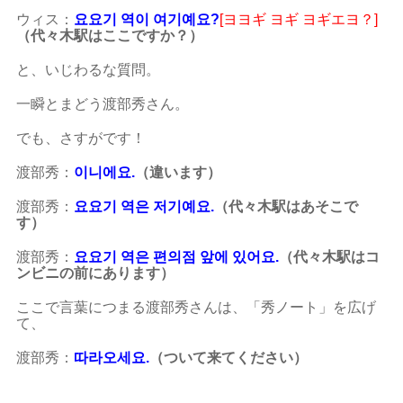
ウィス：
요요기 역이 여기예요?
[ヨヨギ ヨギ ヨギエヨ？]
（代々木駅はここですか？）
と、いじわるな質問。
一瞬とまどう渡部秀さん。
でも、さすがです！
渡部秀：
이니에요.
（違います）
渡部秀：
요요기 역은 저기예요.
（代々木駅はあそこで
す）
渡部秀：
요요기 역은 편의점 앞에 있어요.
（代々木駅はコ
ンビニの前にあります）
ここで言葉につまる渡部秀さんは、
「秀ノート」を広げ
て、
渡部秀：
따라오세요.
（ついて来てください）