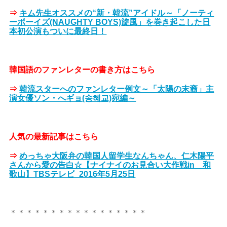
⇒
キム先生オススメの“新・韓流”アイドル～「ノーティ
ーボーイズ(NAUGHTY BOYS)旋風」を巻き起こした日
本初公演もついに最終日！
韓国語のファンレターの書き方はこちら
⇒
韓流スターへのファンレター例文～「太陽の末裔」主
演女優ソン・へギョ(송혜교)宛編～
人気の最新記事はこちら
⇒
めっちゃ大阪弁の韓国人留学生なんちゃん、仁木陽平
さんから愛の告白☆【ナイナイのお見合い大作戦in 和
歌山】TBSテレビ_2016年5月25日
＊＊＊＊＊＊＊＊＊＊＊＊＊＊＊＊＊