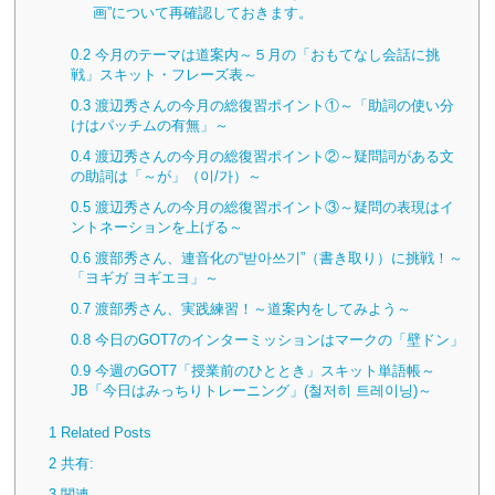
画”について再確認しておきます。
0.2
今月のテーマは道案内～５月の「おもてなし会話に挑
戦」スキット・フレーズ表～
0.3
渡辺秀さんの今月の総復習ポイント①～「助詞の使い分
けはパッチムの有無」～
0.4
渡辺秀さんの今月の総復習ポイント②～疑問詞がある文
の助詞は「～が」（이/가）～
0.5
渡辺秀さんの今月の総復習ポイント③～疑問の表現はイ
ントネーションを上げる～
0.6
渡部秀さん、連音化の“받아쓰기”（書き取り）に挑戦！～
「ヨギガ ヨギエヨ」～
0.7
渡部秀さん、実践練習！～道案内をしてみよう～
0.8
今日のGOT7のインターミッションはマークの「壁ドン」
0.9
今週のGOT7「授業前のひととき」スキット単語帳～
JB「今日はみっちりトレーニング」(철저히 트레이닝)～
1
Related Posts
2
共有:
3
関連