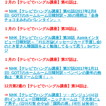
２月の【テレビでハングル講座】第41話は、
⇒
NHK【テレビでハングル講座】第41話(2017年2月8
日)_GOT7のホームルーム日韓対訳～JBの理想は「全身
チョコまみれのバレンタイン」～
１月の【テレビでハングル講座】第38話は、
⇒
NHK【テレビでハングル講座】第38話_Apinkインタ
ビュー日韓対訳～「카드전달(メッセージカード手渡し会)
のとき皆さん韓国語をよく勉強してるって思う」byウン
ジ
１月の【テレビでハングル講座】第37話は、
⇒
NHK【テレビでハングル講座】第37話(2017年1月11
日)_GOT7のホームルーム日韓対訳～ベンベンの新年の抱
負は「東京ドーム公演！」～
12月第2週の【テレビでハングル講座】第34話は、
⇒
NHK【テレビでハングル講座】ソ・ガンジュン(서강
준)インタビュー日韓対訳～ニックネームは「子犬形ピュ
ア男子」(강아지형 순수남)「国民の弟」(국민 남동생)～