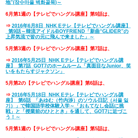
地”(장수마을 벽화골목)～
6月第1週の【テレビでハングル講座】第9話は、
⇒
2016年6月8日_NHK Eテレ【テレビでハングル講座】
_第9話～韓流アイドルBOYFRIEND「新曲“GLIDER”の
上昇気流で皆の元に飛んで来ました」～
5月第3週の【テレビでハングル講座】第7話は、
⇒
2016年5月25日_NHK Eテレ【テレビでハングル講
座】_第7話_GOT7のホームルーム「真面目なJunior、笑
いをもたらすジャクソン」
5月第2の【テレビでハングル講座】第6話は、
⇒
2016年5月18日_NHK Eテレ【テレビでハングル講
座】_第6話_「あゆむ（竹内渉）のソウル日記（서울 일
기）」で韓国語学校体験入学～「おもてなし会話に挑
戦」と「授業前のひととき」を通して、GOT7に近づこ
う！～
5月第1
週の【テレビでハングル講座】第5話は、