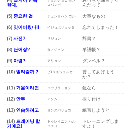
(4)
철저히 연습
みっちり練習する
チョルチョヒ ヨン
한대.
んだって
スパンデ
(5)
중요한 걸
大事なもの
チュンヨハン ゴル
(6)
잊어버렸다!!
忘れてしまった！
イジョボリョッタ
(7)
사전?
辞書？
サジョン
(8)
단어장?
単語帳？
タノジャン
(9)
아령?
ダンベル？
アリョン
(10)
빌려줄까 ?
貸してあげよう
ピﾙリョジュルカ
か？
(11)
거울이라면
鏡なら
コウリラミョン
(12)
안무
振り付け
アンム
(13)
연습하려고
練習しようと
ヨンスパリョゴ
(14)
트레이닝 할
トレーニングしま
トゥレイニン ハル
거예요!
すよ！
コエヨ