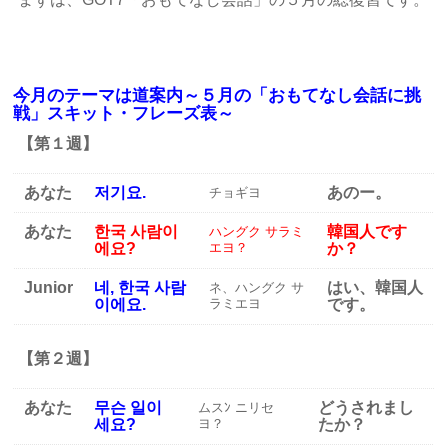
今月のテーマは道案内～５月の「おもてなし会話に挑
戦」スキット・フレーズ表～
【第１週】
あなた
저기요.
あのー。
チョギヨ
あなた
한국 사람이
韓国人です
ハングク サラミ
에요?
エヨ？
か？
Junior
네, 한국 사람
はい、韓国人
ネ、ハングク サ
이에요.
ラミエヨ
です。
【第２週】
あなた
무슨 일이
どうされまし
ムスﾝ ニリセ
세요?
ヨ？
たか？