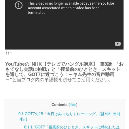
↑↑↑
YouTubeの“NHK【テレビでハングル講座】_第8話_「お
もてなし会話に挑戦」と「授業前のひととき」スキット
を通して、GOT7に近づこう！～キム先生の音声動画
～”
と当ブログ内の単語帳を併せてご活用ください。
Contents
[
hide
]
0.1
GOT7のJB「今日はみっちりトレーニング」(철저히 트레
이닝)
0.1.1
“GOT7「授業前のひととき」スキットに特化した企