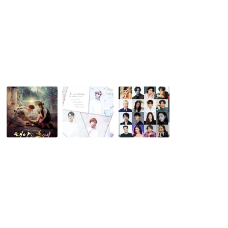
初
PARCO
会
放
前
詳
送
は
細
決
話
も
定！
題
決
騒
定！
然！
韓
MR.MR(ミ
【Mnet
国
ス
グ
ド
タ
ロ
ラ
ー
ー
マ
ミ
バ
【太
ス
ル】
陽
タ
『
の
ー)
2021
末
大
MAMA
裔】
阪
』
(태
か
超
양
ら
豪
의
再
華