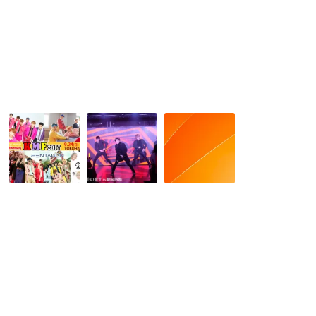
決
Kids★Weeekly★WEi
本
定！
初
放
送
決
定！
【10th
【新
「民
Anniversary
大
泊」
KMF2017
久
最
公
保
新
式
韓
事
CM
流
情
第
ス
～
1
タ
都
弾
ー】
営
公
ZETTA(ゼ
住
開！】
タ)
宅
SM
の
で
か
名
「隠
ら
前
れ