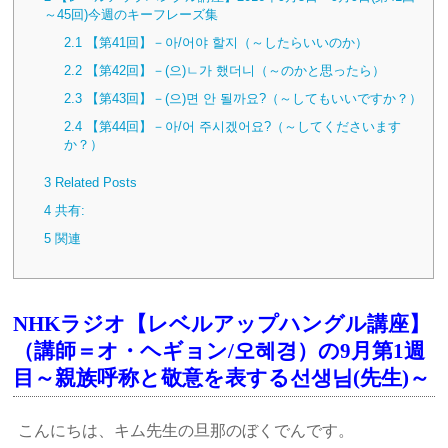
～45回)今週のキーフレーズ集
2.1
【第41回】－아/어야 할지（～したらいいのか）
2.2
【第42回】－(으)ㄴ가 했더니（～のかと思ったら）
2.3
【第43回】－(으)면 안 될까요?（～してもいいですか？）
2.4
【第44回】－아/어 주시겠어요?（～してくださいます
か？）
3
Related Posts
4
共有:
5
関連
NHKラジオ【レベルアップハングル講座】
（講師＝オ・ヘギョン/오혜경）の9月第1週
目～親族呼称と敬意を表する선생님(先生)～
こんにちは、キム先生の旦那のぼくでんです。