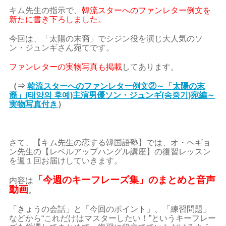
キム先生の指示で、
韓流スターへのファンレター例文を
新たに書き下ろしました。
今回は、「太陽の末裔」でシジン役を演じ大人気のソ
ン・ジュンギさん宛てです。
ファンレターの実物写真も掲載
してあります。
（⇒
韓流スターへのファンレター例文②～「太陽の末
裔」(태양의 후예)主演男優ソン・ジュンギ(송중기)宛編～
実物写真付き
）
さて、【キム先生の恋する韓国語塾】では、オ・ヘギョ
ン先生の【レベルアップハングル講座】の復習レッスン
を週１回お届けしていきます。
「今週のキーフレーズ集」のまとめと音声
内容は
動画
。
「きょうの会話」と「今回のポイント」、「練習問題」
などから“これだけはマスターしたい！”というキーフレー