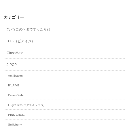
カテゴリー
#いちごのヘタですっころ部
B.I.G（ビアイジ）
ClassMate
J-POP
Am!Station
B'LAIVE
Cross Code
Lugz&Jera(ラグズ＆ジェラ)
PINK CRES.
Smileberry