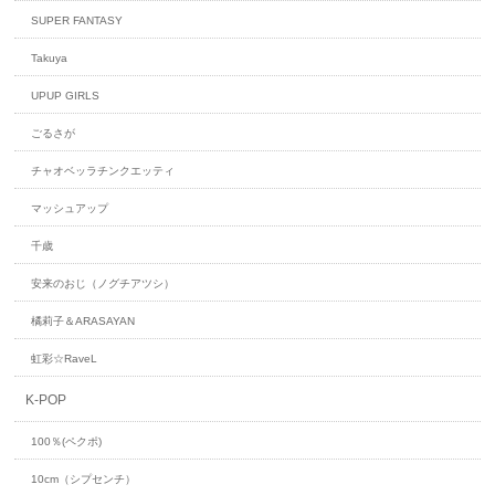
SUPER FANTASY
Takuya
UPUP GIRLS
ごるさが
チャオベッラチンクエッティ
マッシュアップ
千歳
安来のおじ（ノグチアツシ）
橘莉子＆ARASAYAN
虹彩☆RaveL
K-POP
100％(ペクポ)
10cm（シプセンチ）