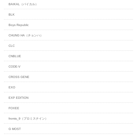
BAIKAL（バイカル）
BLK
Boys Republic
CHUNG HA（チョンハ）
CLC
CNBLUE
CODE-V
CROSS GENE
EXO
EXP EDITION
FOXEE
fromis_9（プロミスナイン）
G MOST