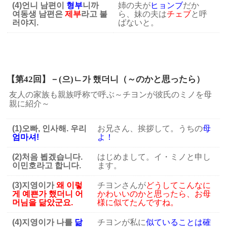
(4)언니 남편이
형부
니까
姉の夫が
ヒョンブ
だか
여동생 남편은
제부
라고 불
ら、妹の夫は
チェブ
と呼
러야지.
ばないと。
【第42回】－(으)ㄴ가 했더니（～のかと思ったら
）
友人の家族も親族呼称で呼ぶ～チヨンが彼氏のミノを母
親に紹介～
(1)오빠, 인사해. 우리
お兄さん、挨拶して。うちの
母
엄마셔!
よ！
(2)처음 뵙겠습니다.
はじめまして。イ・ミノと申し
이민호라고 합니다.
ます。
(3)지영이가
왜 이렇
チヨンさんが
どうしてこんなに
게 예쁜가 했더니
어
かわいいのかと思ったら、お母
머님을 닮았군요.
様に似てたんですね。
(4)지영이가 나를
닮
チヨンが私に
似ていることは確