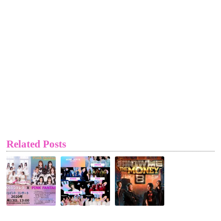
Related Posts
【PINK
【Mnet
【Mnet】
FANTASY】
グ
韓
×【さ
ロ
国
く
ー
に
ら
バ
HIPHOP
シ
ル】
ブ