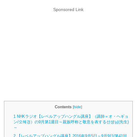
Sponsored Link
Contents
[
hide
]
1
NHKラジオ【レベルアップハングル講座】（講師＝オ・ヘギョ
ン/오혜경）の9月第1週目～親族呼称と敬意を表する선생님(先生)
～
2
【レベルアップハングル講座】2016年9月5日～9月9日(第41回