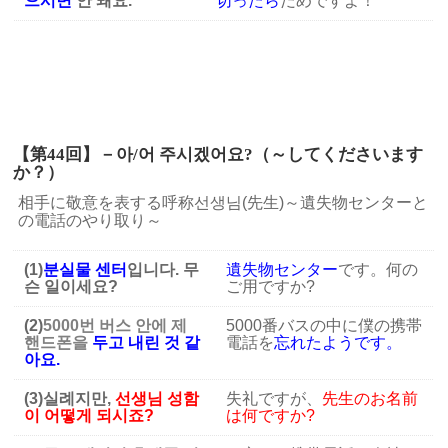
으시면
안 돼요.
切ったら
だめですよ！
【第44回】－아/어 주시겠어요?（～してくださいます
か？
）
相手に敬意を表する呼称선생님(先生)～遺失物センターと
の電話のやり取り～
(1)
분실물 센터
입니다. 무
遺失物センター
です。何の
슨 일이세요?
ご用ですか?
(2)
5000번 버스 안에 제
5000番バスの中に僕の携帯
핸드폰을
두고 내린 것 같
電話を
忘れたようです。
아요.
(3)실례지만,
선생님 성함
失礼ですが、
先生のお名前
이 어떻게 되시죠?
は何ですか?