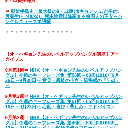
9・12慶州地震
⇒
朝鮮半島史上最大級の9・12慶州(キョンジュ/경주)地
震発生(지진발생)。熊本地震以降高まる韓国人の不安～ハ
ングルニュース単語帳
＊＊＊＊＊＊＊＊＊＊＊＊＊＊＊
【オ・ヘギョン先生のレベルアップハングル講座】アー
カイブス
9月第4週⇒
NHK【オ・ヘギョン先生のレベルアップハン
グル】今週のキーフレーズ集_第56回～60回(2016年9月
26日～9月30日)～意見・親族の小言・親密感の「우리」
～
9月第3週⇒
NHK【オ・ヘギョン先生のレベルアップハン
グル】今週のキーフレーズ集_第51回～55回(2016年9月
19日～9月23日)～心配・喜び・悲しみ・アドバイス～
9月第2週⇒
NHK【オ・ヘギョン先生のレベルアップハン
グル】今週のキーフレーズ集_第46回～50回(2016年9月
12日～9月16日)～親しい間柄で使うブロークンハング