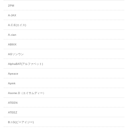
2PM
A-JAX
A.C.E(エイス)
A.cian
AB6IX
AGソンウン
AlphaBAT(アルファベット)
Apeace
Apink
Asome.D（エイサムディー）
ATEEN
ATEEZ
B.I.G(ビーアイジー)