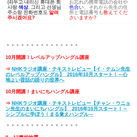
(4)두고 내리신 휴대폰 회
お忘れの携帯電話の会社や
사랑
색상
, 그리고 선생님
色合い
、それから先生の住
주소랑 전화번호도
알려
所と電話番号も
教えてくだ
주시겠어요?
さいますか?
＊＊＊＊＊＊＊＊＊＊＊＊＊＊＊
10月開講！レベルアップハングル講座
⇒
NHKラジオ講座・テキストレビュー【イ・テムン先生
のレベルアップハングル】_2016年10月スタート！～心
地よい昔話の語りの世界へ
10月開講！まいにちハングル講座
⇒
NHKラジオ講座・テキストレビュー【チャン・ウニョ
ン先生のまいにちハングル】_2016年10月スタート！～
シンプルに学ぼう！まる覚えハングル～
＊＊＊＊＊＊＊＊＊＊＊＊＊＊＊