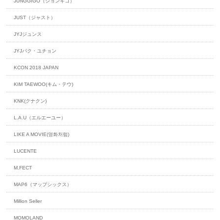
JUNGGIGO（ジョンギゴ）
JUST（ジャスト）
JYJジュンス
JYJパク・ユチョン
KCON 2018 JAPAN
KIM TAEWOO(キム・テウ)
KNK(クナクン)
L.A.U（エルエーユー）
LIKE A MOVIE(영화처럼)
LUCENTE
M.FECT
MAP6（マップシックス）
Million Seller
MOMOLAND