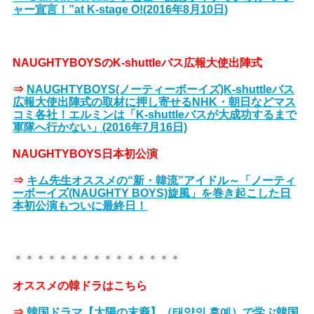
ャー宣言！”at K-stage O!(2016年8月10日)
NAUGHTYBOYSのK-shuttleバス広報大使出陣式
⇒
NAUGHTYBOYS(ノーティーボーイズ)K-shuttleバス
広報大使出陣式の取材に押し寄せるNHK・朝日などマス
コミ各社！エルミンは「K-shuttleバスが大成功するまで
軍隊へ行かない」(2016年7月16日)
NAUGHTYBOYS日本初公演
⇒
キム先生オススメの“新・韓流”アイドル～「ノーティ
ーボーイズ(NAUGHTY BOYS)旋風」を巻き起こした日
本初公演もついに最終日！
＊＊＊＊＊＊＊＊＊＊＊＊＊＊＊
オススメの韓ドラはこちら
⇒
韓国ドラマ【太陽の末裔】（태양의 후예）で学ぶ韓国