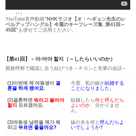
↑↑↑
YouTube音声動画
“NHKラジオ【オ・ヘギョン先生のレ
ベルアップハングル】今週のキーフレーズ集_第41回～
45回”
も併せてご活用ください。
【第41回】－아/어야 할지（～したらいいのか）
親族呼称で確認し合う結びつき～チヨンと先輩の会話～
(1)이번에 제 여동생이
결
今度、私の妹が
結婚する
혼을 하게 됐어요.
ことになりました。
(2)결혼하면
뭐라고 불러야
結婚したら
何と呼んだら
할지
모르겠어요.
よいのか
、分かりませ
ん。
(3)여동생 남편을 제가 뭐
妹の夫を何と
呼んだらよ
라고
부르면 좋을까요?
いでしょうか?