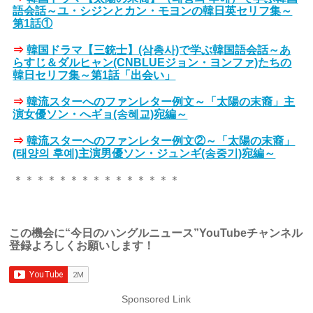
語会話～ユ・シジンとカン・モヨンの韓日英セリフ集～
第1話①
⇒
韓国ドラマ【三銃士】(삼총사)で学ぶ韓国語会話～あ
らすじ＆ダルヒャン(CNBLUEジョン・ヨンファ)たちの
韓日セリフ集～第1話「出会い」
⇒
韓流スターへのファンレター例文～「太陽の末裔」主
演女優ソン・へギョ(송혜교)宛編～
⇒
韓流スターへのファンレター例文②～「太陽の末裔」
(태양의 후예)主演男優ソン・ジュンギ(송중기)宛編～
＊＊＊＊＊＊＊＊＊＊＊＊＊＊＊
この機会に“今日のハングルニュース”YouTubeチャンネル
登録よろしくお願いします！
Sponsored Link