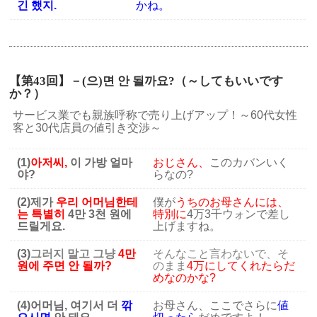
긴 했지.
かね。
【第43回】－(으)면 안 될까요?（～してもいいです
か？）
サービス業でも親族呼称で売り上げアップ！～60代女性
客と30代店員の値引き交渉～
(1)
아저씨,
이 가방 얼마
おじさん、
このカバンいく
야?
らなの?
(2)제가
우리 어머님한테
僕が
うちのお母さんには、
는
특별히
4만 3천 원에
特別に
4万3千ウォンで差し
드릴게요.
上げますね。
(3)
그러지 말고 그냥
4만
そんなこと言わないで、そ
원에 주면 안 될까?
のまま
4万にしてくれたらだ
めなのかな?
(4)어머님, 여기서 더
깎
お母さん、ここでさらに
値