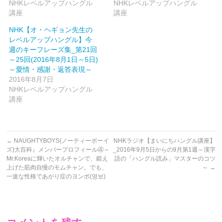
NHKレベルアップハングル
NHKレベルアップハングル
す)
ィ
ン
講座
講座
ド
ウ
で
NHK【オ・ヘギョン先生の
開
レベルアップハングル】今
き
ま
週のキーフレーズ集_第21回
す)
～25回(2016年8月1日～5日)
～愛情・感謝・返答表現～
2016年8月7日
NHKレベルアップハングル
講座
←
NAUGHTYBOYS(ノーティーボーイ
NHKラジオ【まいにちハングル講座】
ズ)大百科』メンバープロフィール④～
_2016年9月5日からの9月第1週～漢字
Mr.Koreaに輝いたオルチャンで、鍛え
語の「ハングル読み」マスターのコツ
上げた筋肉自慢のモムチャン。でも、
～
→
一途な性格であがり症のヨンボ(영보)