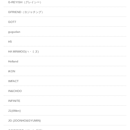
G-REYISH（グレイシー）
GFRIEND（ヨジャチング）
GOT7
gugudan
H5
HA MINWOO(ハ・ミヌ)
Holland
iKON
IMFACT
IN&CHOO
INFINITE
J1(4Men)
JG (JOONHO&GYUMIN)