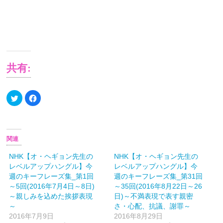
月
9
日)
共有:
ク
Facebook
リ
で
ッ
共
ク
有
し
す
て
る
Twitter
に
で
は
関連
共
ク
有
リ
(新
ッ
NHK【オ・ヘギョン先生の
NHK【オ・ヘギョン先生の
し
ク
レベルアップハングル】今
レベルアップハングル】今
い
し
ウ
て
週のキーフレーズ集_第1回
週のキーフレーズ集_第31回
ィ
く
ン
だ
～5回(2016年7月4日～8日)
～35回(2016年8月22日～26
ド
さ
～親しみを込めた挨拶表現
日)～不満表現で表す親密
ウ
い
で
(新
～
さ・心配、抗議、謝罪～
開
し
き
い
2016年7月9日
2016年8月29日
ま
ウ