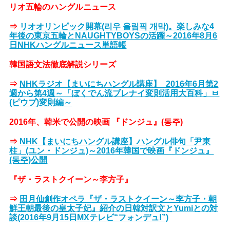
リオ五輪のハングルニュース
⇒
リオオリンピック開幕(리우 올림픽 개막)。楽しみな4
年後の東京五輪とNAUGHTYBOYSの活躍～2016年8月6
日NHKハングルニュース単語帳
韓国語文法徹底解説シリーズ
⇒
NHKラジオ【まいにちハングル講座】_2016年6月第2
週から第4週～「ぼくでん流ブレナイ変則活用大百科」ㅂ
(ピウプ)変則編～
2016年、韓米で公開の映画 『ドンジュ』(동주)
⇒
NHK【まいにちハングル講座】ハングル俳句「尹東
柱」(ユン・ドンジュ)～2016年韓国で映画『ドンジュ』
(동주)公開
『ザ・ラストクイーン～李方子』
⇒
田月仙創作オペラ『ザ・ラストクイーン～李方子・朝
鮮王朝最後の皇太子妃』紹介の日韓対訳文とYumiとの対
談(2016年9月15日MXテレビ“フォンデュ!”)