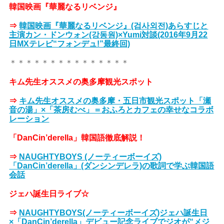
韓国映画『華麗なるリベンジ』
⇒
韓国映画『華麗なるリベンジ』(검사외전)あらすじと
主演カン・ドンウォン(강동원)×Yumi対談(2016年9月22
日MXテレビ“フォンデュ!”最終回)
＊＊＊＊＊＊＊＊＊＊＊＊＊＊＊
キム先生オススメの奥多摩観光スポット
⇒
キム先生オススメの奥多摩・五日市観光スポット「瀬
音の湯」×「茶房むべ」＝おふろとカフェの幸せなコラボ
レーション
「DanCin’derella」韓国語徹底解説！
⇒
NAUGHTYBOYS (ノーティーボーイズ)
「DanCin’derella」(ダンシンデレラ)の歌詞で学ぶ韓国語
会話
ジェハ誕生日ライブ☆
⇒
NAUGHTYBOYS(ノーティーボーイズ)ジェハ誕生日
×「DanCin’derella」デビュー記念ライブでジオが“メジ