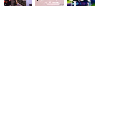
北
追
ー
部
加
ボ
地
公
ー
震
演
イ
に
発
ズ)
K-
表！
ラ
POP
1
ジ
ス
曲、
オ
タ
1
【Soul
ー
曲、
to
か
プ
Korea】
ら
ラ
第
届
イ
26
い
ド
回
た
が
_Fm
絆
込
yokohama_12
メ
め
月
ッ
ら
23
セ
れ
日
ー
た
～
ジ
音
ジ