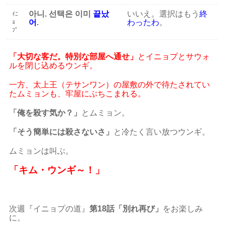
아니. 선택은 이미
끝났
いいえ。選択はもう
終
ｲﾆ
어
.
わったわ
。
ｮ
ﾌﾟ
「大切な客だ。特別な部屋へ通せ」
とイニョプとサウォ
ルを閉じ込めるウンギ。
一方、太上王（テサンワン）の屋敷の外で待たされてい
たムミョンも、牢屋にぶちこまれる。
「俺を殺す気か？」
とムミョン。
「そう簡単には殺さないさ」
と冷たく言い放つウンギ。
ムミョンは叫ぶ。
「キム・ウンギ～！」
次週『イニョプの道』
第18話「別れ再び」
をお楽しみ
に。