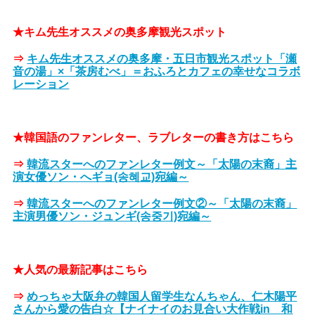
★キム先生オススメの奥多摩観光スポット
⇒
キム先生オススメの奥多摩・五日市観光スポット「瀬
音の湯」×「茶房むべ」＝おふろとカフェの幸せなコラボ
レーション
★韓国語のファンレター、ラブレターの書き方はこちら
⇒
韓流スターへのファンレター例文～「太陽の末裔」主
演女優ソン・へギョ(송혜교)宛編～
⇒
韓流スターへのファンレター例文②～「太陽の末裔」
主演男優ソン・ジュンギ(송중기)宛編～
★人気の最新記事はこちら
⇒
めっちゃ大阪弁の韓国人留学生なんちゃん、仁木陽平
さんから愛の告白☆【ナイナイのお見合い大作戦in 和