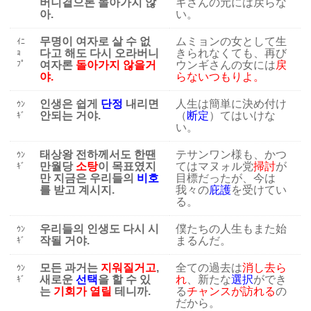
버니곁으론 돌아가지 않
ギさんの元には戻らな
아.
い。
무명이 여자로 살 수 없
ムミョンの女として生
ｲﾆ
다고 해도 다시 오라버니
きられなくても、再び
ｮ
ﾌﾟ
여자론
돌아가지 않을거
ウンギさんの女には
戻
야.
らないつもりよ。
인생은 쉽게
단정
내리면
人生は簡単に決め付け
ｳﾝ
안되는 거야.
（
断定
）てはいけな
ｷﾞ
い。
태상왕 전하께서도 한땐
テサンワン様も、かつ
ｳﾝ
만월당
소탕
이 목표였지
てはマヌォル党
掃討
が
ｷﾞ
만 지금은 우리들의
비호
目標だったが、今は
를 받고 계시지.
我々の
庇護
を受けてい
る。
우리들의 인생도 다시 시
僕たちの人生もまた始
ｳﾝ
작될 거야.
まるんだ。
ｷﾞ
모든 과거는
지워질거고
,
全ての過去は
消し去ら
ｳﾝ
새로운
선택
을 할 수 있
れ
、新たな
選択
ができ
ｷﾞ
는
기회가 열릴
테니까.
る
チャンスが訪れる
の
だから。