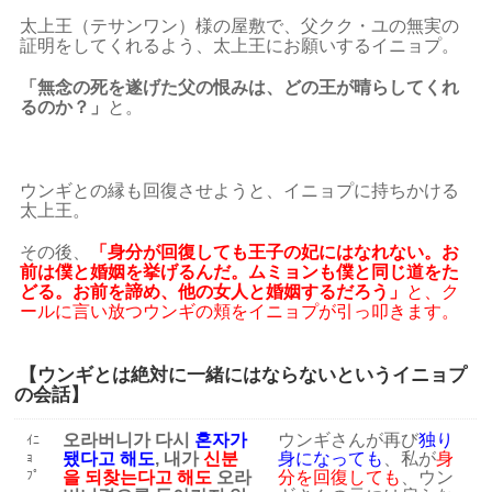
太上王（テサンワン）様の屋敷で、父クク・ユの無実の
証明をしてくれるよう、太上王にお願いするイニョプ。
「無念の死を遂げた父の恨みは、どの王が晴らしてくれ
るのか？」
と。
ウンギとの縁も回復させようと、イニョプに持ちかける
太上王。
その後、
「身分が回復しても王子の妃にはなれない。お
前は僕と婚姻を挙げるんだ。ムミョンも僕と同じ道をた
どる。お前を諦め、他の女人と婚姻するだろう」
と、ク
ールに言い放つウンギの頬をイニョプが引っ叩きます。
【ウンギとは絶対に一緒にはならないというイニョプ
の会話】
오라버니가 다시
혼자가
ウンギさんが再び
独り
ｲﾆ
됐다고 해도
, 내가
신분
身になっても
、私が
身
ｮ
ﾌﾟ
을 되찾는다고 해도
오라
分を回復しても
、ウン