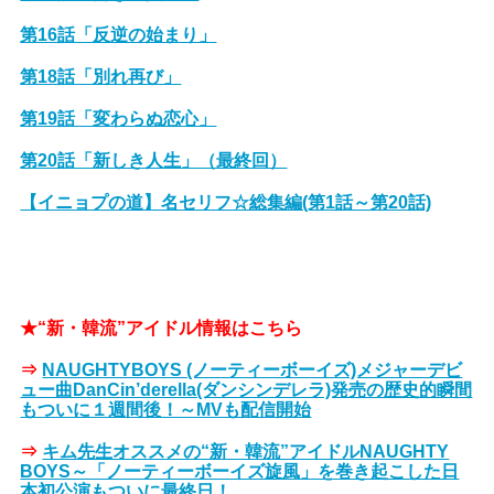
第16話「反逆の始まり」
第18話「別れ再び」
第19話「変わらぬ恋心」
第20話「新しき人生」（最終回）
【イニョプの道】名セリフ☆総集編(第1話～第20話)
★“新・韓流”アイドル情報はこちら
⇒
NAUGHTYBOYS (ノーティーボーイズ)メジャーデビ
ュー曲DanCin’derella(ダンシンデレラ)発売の歴史的瞬間
もついに１週間後！～MVも配信開始
⇒
キム先生オススメの“新・韓流”アイドルNAUGHTY
BOYS～「ノーティーボーイズ旋風」を巻き起こした日
本初公演もついに最終日！