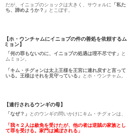
だが、イニョプのショックは大きく、サウォルに
「私た
ち、諦めようか？」
とこぼす。
【ホ・ウンチャムにイニョプの件の善処を依頼するム
ミョン】
「何の罪もないのに、イニョプの処遇は理不尽です」
と
ムミョン。
「キム・チグォンは太上王様を王宮に連れ戻すと言って
いる。王様はそれを見守っている」
とホ・ウンチャム。
【連行されるウンギの母】
「なぜ？」
とのウンギの問いかけにキム・チグォンは、
「我々２人は赦免を受けたが、他の者は逆賊の家族とし
て罪を受ける。家門は滅ぼされる」