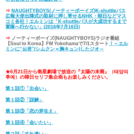
⇒
NAUGHTYBOYS(ノーティーボーイズ)K-shuttleバス
広報大使出陣式の取材に押し寄せるNHK・朝日などマス
コミ各社！エルミンは「K-shuttleバスが大成功するまで
軍隊へ行かない」(2016年7月16日)
⇒
ノーティーボーイズ(NAUGHTYBOYS)ラジオ番組
【Soul to Korea】FM Yokohamaで7/1スタート
！～エル
ミンに“심쿵”(シムクン＝胸キュン)したジオ～
★6月21日から衛星劇場で放送の『太陽の末裔』（태양의
후예）の韓日セリフ集企画もお楽しみください。
第１話①「出会い」
第１話②「誤解」
第１話③「恋の芽生え」
第１話④「会いたい」
第２話「すれ違い」