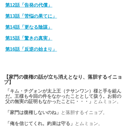
第12話「告発の代償」
第13話「苦悩の果てに」
第14話「更なる陰謀」
第15話「驚きの真実」
第16話「反逆の始まり」
【家門の復権の話が立ち消えとなり、落胆するイニョ
プ】
「キム・チグォンが太上王（テサンワン）様と手を組ん
だ。王様も今回の件をなかったこととして扱う。お前の
父の無実の証明もなかったことに・・・」
とムミョン。
「家門は復権しないのね」
と落胆するイニョプ。
「俺を信じてくれ。約束は守る」
とムミョン。