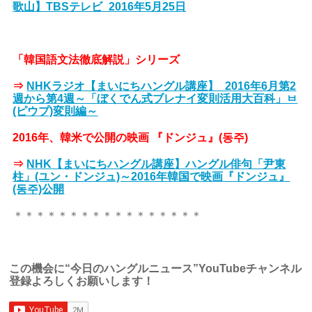
歌山】TBSテレビ_2016年5月25日
「韓国語文法徹底解説」シリーズ
⇒
NHKラジオ【まいにちハングル講座】_2016年6月第2
週から第4週～「ぼくでん式ブレナイ変則活用大百科」ㅂ
(ピウプ)変則編～
2016年、韓米で公開の映画 『ドンジュ』(동주)
⇒
NHK【まいにちハングル講座】ハングル俳句「尹東
柱」(ユン・ドンジュ)～2016年韓国で映画『ドンジュ』
(동주)公開
＊＊＊＊＊＊＊＊＊＊＊＊＊＊＊＊＊
この機会に“今日のハングルニュース”YouTubeチャンネル
登録よろしくお願いします！