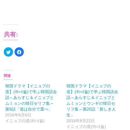
日
COCOHALL)
共有:
ク
Facebook
リ
で
ッ
共
ク
有
し
す
て
る
Twitter
に
で
は
関連
共
ク
有
リ
(新
ッ
韓国ドラマ【イニョプの
韓国ドラマ【イニョプの
し
ク
道】(하녀들)で学ぶ韓国語会
道】(하녀들)で学ぶ韓国語会
い
し
ウ
て
話～あらすじ＆イニョプと
話～あらすじ＆イニョプと
ィ
く
ン
だ
ムミョンの韓日セリフ集～
ムミョンとウンギの韓日セ
ド
さ
第9話「道は自分で選べ」
リフ集～第20話「新しき人
ウ
い
で
(新
2016年6月6日
生」
開
し
き
い
イニョプの道(하녀들)
2016年8月22日
ま
ウ
イニョプの道(하녀들)
す)
ィ