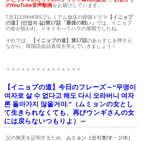
のYouTube音声動画
をお届けしています
。
7月31日NHKBSプレミアム放送の韓国ドラマ
【イニョプ
の道】(인엽의 길)第17話「最後の戦い」
では、イニョプ
の命が狙われ、ドキドキハラハラの展開でしたね。
それでは、
【イニョプの道】第17話
のあらすじを押さえ
ながら、韓国語会話表現を学んでいきましょう！
＊＊＊＊＊＊＊＊＊＊＊＊＊＊＊
【イニョプの道】今日のフレーズ～“무명이
여자로 살 수 없다고 해도 다시 오라버니 여자
론 돌아가지 않을거야.”（ムミョンの女とし
て生きられなくても、再びウンギさんの女
には戻らないつもりよ）～
父の無実を証明するため、
ムミョン（오지호/オ・ジホ）