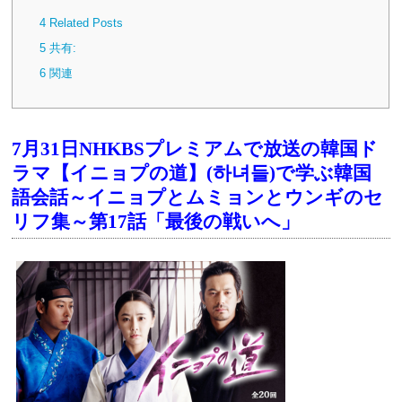
4
Related Posts
5
共有:
6
関連
7月31日NHKBSプレミアムで放送の韓国ド
ラマ【イニョプの道】(하녀들)で学ぶ韓国
語会話～イニョプとムミョンとウンギのセ
リフ集～第17話「最後の戦いへ」