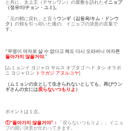
と共に、太上王（テサンワン）の屋敷を訪れた
イニョプ
（정유미/チョン・ユミ)。
「元の鞘に戻れ」と言う
ウンギ（김동욱/キム・ドンウ
ク）
の頬を引っ叩いた後の、イニョプの決意の言葉で
す。
“무명이 여자로 살 수 없다고 해도 다시 오라버니 여자론
돌아가지 않을거야
.”
[ムミョンイ ヨジャロ サルス オプタゴ ヘド タシ オラボ
ニ ヨジャロン
トラガジ アヌルコヤ
]
（ムミョンの女として生きられないとしても、再びウン
ギさんの女には
戻らないつもりよ
）
ポイントは１点。
①“돌아가지 않을거야”：
「戻らないつもりよ」。イニョ
プの固い決意が伝わってきます。