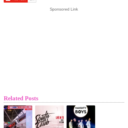
Sponsored Link
Related Posts
【6・
【SOUTH
NAUGHTYBOYS
18
CLUB】
ー
大
10
テ
阪
月
ィ