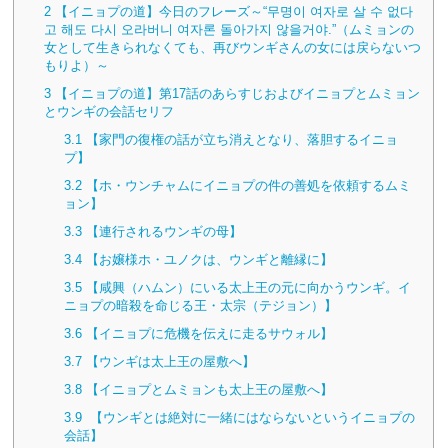
2
【イニョプの道】今日のフレーズ～“무명이 여자로 살 수 없다
고 해도 다시 오라버니 여자론 돌아가지 않을거야.”（ムミョンの
女として生きられなくても、再びウンギさんの女には戻らないつ
もりよ）～
3
【イニョプの道】第17話のあらすじおよびイニョプとムミョン
とウンギの会話セリフ
3.1
【家門の復権の話が立ち消えとなり、落胆するイニョ
プ】
3.2
【ホ・ウンチャムにイニョプの件の善処を依頼するムミ
ョン】
3.3
【連行されるウンギの母】
3.4
【お嬢様ホ・ユノクは、ウンギと離縁に】
3.5
【咸興（ハムン）にいる太上王の元に向かうウンギ。イ
ニョプの暗殺を命じる王・太宗（テジョン）】
3.6
【イニョプに危機を伝えに走るサウォル】
3.7
【ウンギは太上王の屋敷へ】
3.8
【イニョプとムミョンも太上王の屋敷へ】
3.9
【ウンギとは絶対に一緒にはならないというイニョプの
会話】