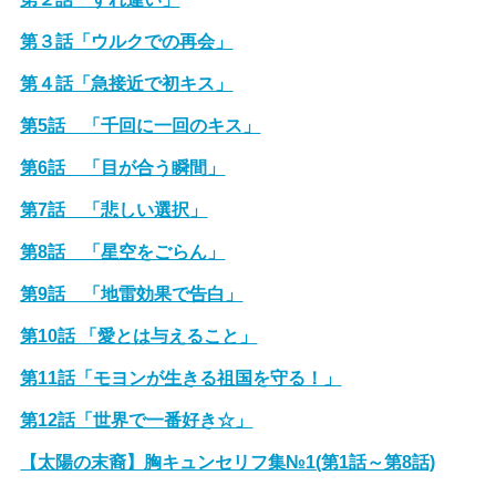
第３話「ウルクでの再会」
第４話「急接近で初キス」
第5話 「千回に一回のキス」
第6話 「目が合う瞬間」
第7話 「悲しい選択」
第8話 「星空をごらん」
第9話 「地雷効果で告白」
第10話 「愛とは与えること」
第11話「モヨンが生きる祖国を守る！」
第12話「世界で一番好き☆」
【太陽の末裔】胸キュンセリフ集№1(第1話～第8話)