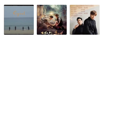
【話
韓
【新
題
国
大
の
ド
久
K-
ラ
保
POP
マ
韓
ニ
【太
流
ュ
陽
ス
ー
の
タ
ス】
末
ー】
世
裔】
花
界
（태
よ
観
양
り
も
의
男
サ
후
子
ウ
예）
OST『パ
ン
で
ラ
ド
学
ダ
も
ぶ
イ
新
韓
ス』
た
国
で
な
語
幕