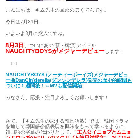
こんにちは、キム先生の旦那のぼくでんです。
今日は7月31日。
いよいよ8月に突入ですね。
8月3日
、ついにあの“新・韓流”アイドル
NAUGHTYBOYSがメジャーデビュー
します！
↓↓↓
NAUGHTYBOYS (ノーティーボーイズ)メジャーデビュ
ー曲DanCin’derella(ダンシンデレラ)発売の歴史的瞬間も
ついに１週間後！～MVも配信開始
みなさん、応援・注目よろしくお願いします！
さて、【キム先生の恋する韓国語塾】では、韓国ドラマ
を通して韓国語会話表現を興味をもって学べるように、
韓国語の字幕の代わりとして、
“主人公イニョプとムニョ
ンとウンギのセリフのスクリプト韓日対訳文”、およびそ