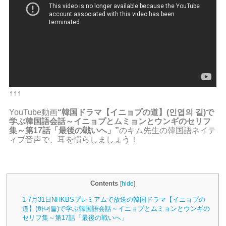
↑↑↑
YouTube動画
“韓国ドラマ【イニョプの道】(인엽의 길)で
学ぶ韓国語会話～イニョプとムミョンとウンギのセリフ
集～第17話「最後の戦いへ」”
のキム先生の韓国語ネイテ
ィブ音声で、耳を慣らしましょう！
Contents
[
hide
]
1
7月31日NHKBSプレミアムで放送の韓国ドラマ【イニョプの
道】(하녀들)で学ぶ韓国語会話～イニョプとムミョンとウンギの
セリフ集～第17話「最後の戦いへ」